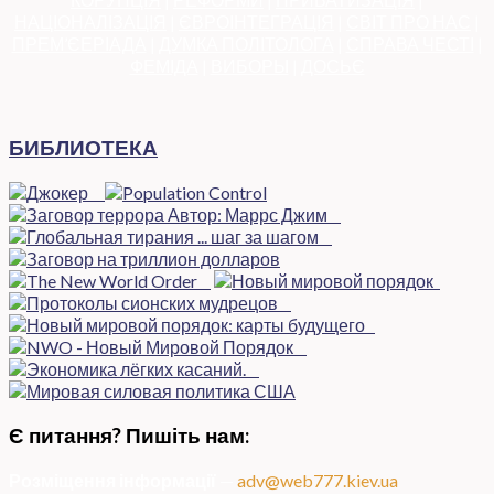
НАЦІОНАЛІЗАЦІЯ
|
ЄВРОІНТЕГРАЦІЯ
|
СВІТ ПРО НАС
|
ПРЕМ’ЄЕРІАДА
|
ДУМКА ПОЛІТОЛОГА
|
СПРАВА ЧЕСТІ
|
ФЕМІДА
|
ВИБОРЫ
|
ДОСЬЄ
БИБЛИОТЕКА
Є питання? Пишіть нам:
Розміщення інформації
—
adv@web777.kiev.ua