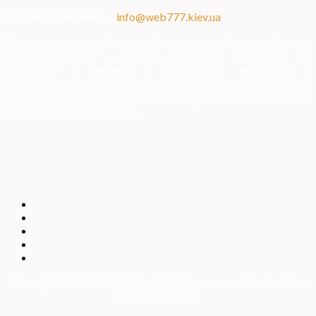
Загальні питання
—
info@web777.kiev.ua
Всі матеріали на даному сайті взяті з відкритих джерел
українських ЗМІ — мають зворотне посилання на
матеріал в мережі і надаються виключно в
ознайомлювальних цілях. Права на матеріали належать
їх власникам. Адміністрація сайту відповідальності за
зміст матеріалу не несе.
Copyright 2026 ©
DOSSIER — Political persons of Ukrain
e
| Всі
права захищені