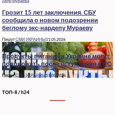
Дело Мураева
Грозит 15 лет заключения. СБУ
сообщила о новом подозрении
беглому экс-нардепу Мураеву
Пишут
СМИ УКРАИНЫ
11.05.2026
ЕВРОИНТЕГРАЦИЯ
Продукты питания в Украине могут
подорожать после вступления в ЕС
Пишут
СМИ УКРАИНЫ
11.05.2026
ТОП-8 / h24
КОРУПЦІЯ
|
РЕФОРМИ
|
ПРИВАТИЗАЦІЯ
|