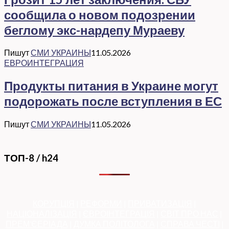
сообщила о новом подозрении
беглому экс-нардепу Мураеву
Пишут
СМИ УКРАИНЫ
11.05.2026
ЕВРОИНТЕГРАЦИЯ
Продукты питания в Украине могут
подорожать после вступления в ЕС
Пишут
СМИ УКРАИНЫ
11.05.2026
ТОП-8 / h24
КОРУПЦІЯ
|
РЕФОРМИ
|
ПРИВАТИЗАЦІЯ
|
НАЦІОНАЛІЗАЦІЯ
|
ЄВРОІНТЕГРАЦІЯ
|
СВІТ ПРО НАС
|
ПРЕМ’ЄЕРІАДА
|
ДУМКА ПОЛІТОЛОГА
|
СПРАВА ЧЕСТІ
|