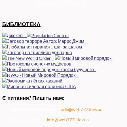
ФЕМІДА
|
ВИБОРЫ
|
ДОСЬЄ
БИБЛИОТЕКА
Є питання? Пишіть нам:
Розміщення інформації
—
adv@web777.kiev.ua
Загальні питання
—
info@web777.kiev.ua