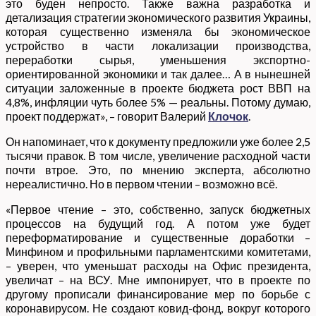
это буден непросто. Также важна разработка и
детализация стратегии экономического развития Украины,
которая существенно изменяла бы экономическое
устройство в части локализации производства,
переработки сырья, уменьшения экспортно-
ориентированной экономики и так далее… А в нынешней
ситуации заложенные в проекте бюджета рост ВВП на
4,8%, инфляции чуть более 5% — реальны. Потому думаю,
проект поддержат», – говорит Валерий
Клочок
.
Он напоминает, что к документу предложили уже более 2,5
тысячи правок. В том числе, увеличение расходной части
почти втрое. Это, по мнению эксперта, абсолютно
нереалистично. Но в первом чтении – возможно всё.
«Первое чтение – это, собственно, запуск бюджетных
процессов на будущий год. А потом уже будет
переформатирование и существенные доработки –
Минфином и профильными парламентскими комитетами,
– уверен, что уменьшат расходы на Офис президента,
увеличат – на ВСУ. Мне импонирует, что в проекте по
другому прописали финансирование мер по борьбе с
коронавирусом. Не создают ковид-фонд, вокруг которого