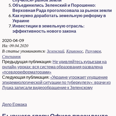
Объединились Зеленский и Порошенко:
Верховная Рада проголосовала за рынок земли
Как нужно доработать земельную реформу в
Украине
Инвестиции в земельную отрасль:
эффективность нового закона
2020-04-09
На:
09.04.2020
В статье упоминаются:
Зеленский
,
Кривонос
,
Разумков
,
Степанюк
Предыдущая публикация:
Не удивляйтесь курьезам на
онлайн-уроках: вся система образования развалена
«псевдореформаторами»
Следующая публикация:
«Украине угрожает ухудшение
эпидемиологической ситуации по туберкулезу»: врачи из
Луцка записали видеообращение к Зеленскому
Дело Ермака
Бывшего главу Офиса президента