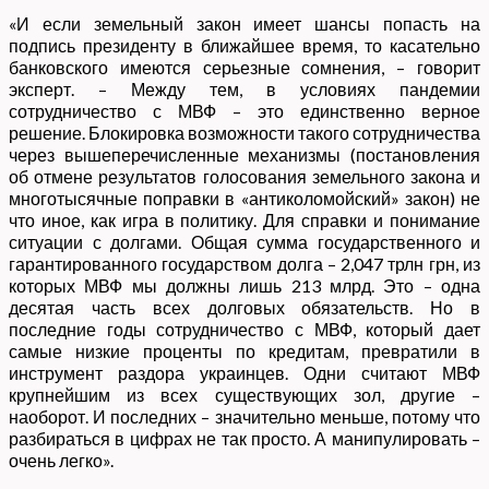
«И если земельный закон имеет шансы попасть на
подпись президенту в ближайшее время, то касательно
банковского имеются серьезные сомнения, – говорит
эксперт. – Между тем, в условиях пандемии
сотрудничество с МВФ – это единственно верное
решение. Блокировка возможности такого сотрудничества
через вышеперечисленные механизмы (постановления
об отмене результатов голосования земельного закона и
многотысячные поправки в «антиколомойский» закон) не
что иное, как игра в политику. Для справки и понимание
ситуации с долгами. Общая сумма государственного и
гарантированного государством долга – 2,047 трлн грн, из
которых МВФ мы должны лишь 213 млрд. Это – одна
десятая часть всех долговых обязательств. Но в
последние годы сотрудничество с МВФ, который дает
самые низкие проценты по кредитам, превратили в
инструмент раздора украинцев. Одни считают МВФ
крупнейшим из всех существующих зол, другие –
наоборот. И последних – значительно меньше, потому что
разбираться в цифрах не так просто. А манипулировать –
очень легко».