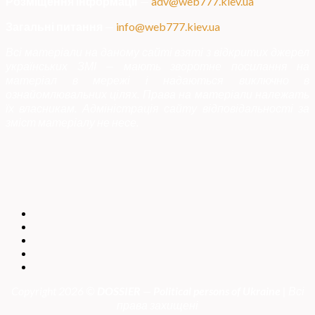
Розміщення інформації
—
adv@web777.kiev.ua
Загальні питання
—
info@web777.kiev.ua
Всі матеріали на даному сайті взяті з відкритих джерел
українських ЗМІ — мають зворотне посилання на
матеріал в мережі і надаються виключно в
ознайомлювальних цілях. Права на матеріали належать
їх власникам. Адміністрація сайту відповідальності за
зміст матеріалу не несе.
Copyright 2026 ©
DOSSIER — Political persons of Ukrain
e
| Всі
права захищені