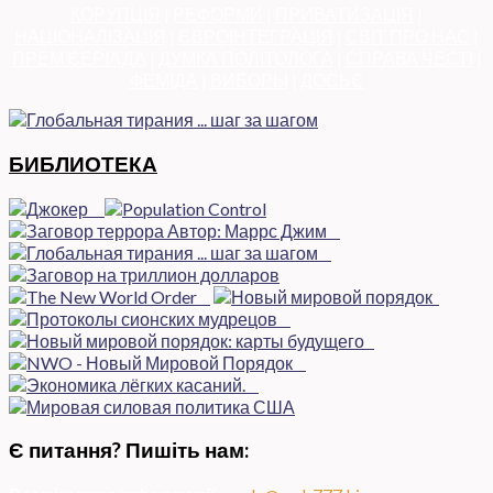
КОРУПЦІЯ
|
РЕФОРМИ
|
ПРИВАТИЗАЦІЯ
|
НАЦІОНАЛІЗАЦІЯ
|
ЄВРОІНТЕГРАЦІЯ
|
СВІТ ПРО НАС
|
ПРЕМ’ЄЕРІАДА
|
ДУМКА ПОЛІТОЛОГА
|
СПРАВА ЧЕСТІ
|
ФЕМІДА
|
ВИБОРЫ
|
ДОСЬЄ
БИБЛИОТЕКА
Є питання? Пишіть нам: