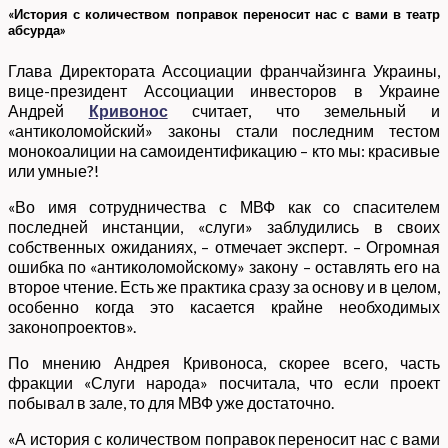
«История с количеством поправок переносит нас с вами в театр
абсурда»
Глава Директората Ассоциации франчайзинга Украины,
вице-президент Ассоциации инвесторов в Украине
Андрей
Кривонос
считает, что земельный и
«антиколомойский» законы стали последним тестом
монокоалиции на самоидентификацию – кто мы: красивые
или умные?!
«Во имя сотрудничества с МВФ как со спасителем
последней инстанции, «слуги» заблудились в своих
собственных ожиданиях, – отмечает эксперт. – Огромная
ошибка по «антиколомойскому» закону – оставлять его на
второе чтение. Есть же практика сразу за основу и в целом,
особенно когда это касается крайне необходимых
законопроектов».
По мнению Андрея Кривоноса, скорее всего, часть
фракции «Слуги народа» посчитала, что если проект
побывал в зале, то для МВФ уже достаточно.
«А история с количеством поправок переносит нас с вами