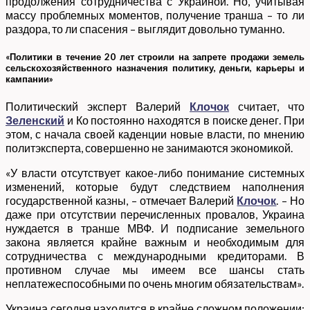
продолжения сотрудничества с Украиной. Но, учитывая
массу проблемных моментов, получение транша – то ли
раздора, то ли спасения – выглядит довольно туманно.
«Политики в течение 20 лет строили на запрете продажи земель
сельскохозяйственного назначения политику, деньги, карьеры и
кампании»
Политический эксперт Валерий
Клочок
считает, что
Зеленский
и Ко постоянно находятся в поиске денег. При
этом, с начала своей каденции новые власти, по мнению
политэксперта, совершенно не занимаются экономикой.
«У власти отсутствует какое-либо понимание системных
изменений, которые будут следствием наполнения
государственной казны, – отмечает Валерий
Клочок
. – Но
даже при отсутствии перечисленных провалов, Украина
нуждается в транше МВФ. И подписание земельного
закона является крайне важным и необходимым для
сотрудничества с международными кредиторами. В
противном случае мы имеем все шансы стать
неплатежеспособными по очень многим обязательствам».
Украина сегодня находится в крайне сложном положении: