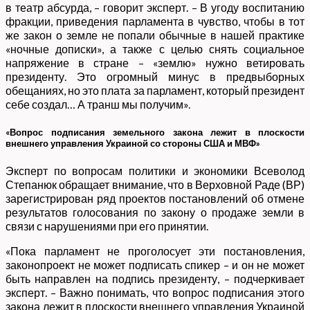
в театр абсурда, – говорит эксперт. – В угоду воспитанию
фракции, приведения парламента в чувство, чтобы в тот
же закон о земле не попали обычные в нашей практике
«ночные дописки», а также с целью снять социальное
напряжение в стране – «землю» нужно ветировать
президенту. Это огромный минус в предвыборных
обещаниях, но это плата за парламент, который президент
себе создал… А транш мы получим».
«Вопрос подписания земельного закона лежит в плоскости
внешнего управления Украиной со стороны США и МВФ»
Эксперт по вопросам политики и экономики Всеволод
Степанюк обращает внимание, что в Верховной Раде (ВР)
зарегистрирован ряд проектов постановлений об отмене
результатов голосования по закону о продаже земли в
связи с нарушениями при его принятии.
«Пока парламент не проголосует эти постановления,
законопроект не может подписать спикер – и он не может
быть направлен на подпись президенту, – подчеркивает
эксперт. – Важно понимать, что вопрос подписания этого
закона лежит в плоскости внешнего управления Украиной