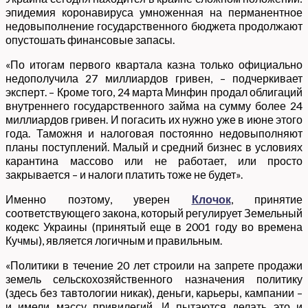
эпидемия коронавируса умноженная на перманентное
недовыполнение государственного бюджета продолжают
опустошать финансовые запасы.
«По итогам первого квартала казна только официально
недополучила 27 миллиардов гривен, – подчеркивает
эксперт. – Кроме того, 24 марта Минфин продал облигаций
внутреннего государственного займа на сумму более 24
миллиардов гривен. И погасить их нужно уже в июне этого
года. Таможня и налоговая постоянно недовыполняют
планы поступлений. Малый и средний бизнес в условиях
карантина массово или не работает, или просто
закрывается – и налоги платить тоже не будет».
Именно поэтому, уверен
Клочок
, принятие
соответствующего закона, который регулирует Земельный
кодекс Украины (принятый еще в 2001 году во времена
Кучмы), является логичным и правильным.
«Политики в течение 20 лет строили на запрете продажи
земель сельскохозяйственного назначения политику
(здесь без тавтологии никак), деньги, карьеры, кампании –
и имели массу привилегий. И пытаются делать это и