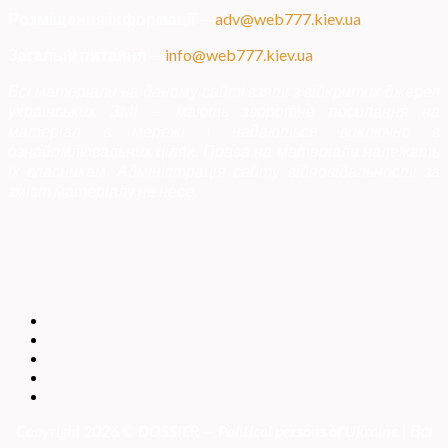
Розміщення інформації
—
adv@web777.kiev.ua
Загальні питання
—
info@web777.kiev.ua
Всі матеріали на даному сайті взяті з відкритих джерел
українських ЗМІ — мають зворотне посилання на
матеріал в мережі і надаються виключно в
ознайомлювальних цілях. Права на матеріали належать
їх власникам. Адміністрація сайту відповідальності за
зміст матеріалу не несе.
Copyright 2026 ©
DOSSIER — Political persons of Ukrain
e
| Всі