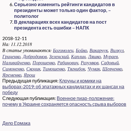
Серьезно изменить рейтинги кандидатов в
президенты может только один фактор, –
политолог
В декларациях всех кандидатов на пост
президента есть ошибки – НАПК
2018-12-11
На:
11.12.2018
В статье упоминаются:
Богомолец
,
Бойко
,
Вакарчук
,
Вилкул
,
Гриценко
,
Добродомов
,
Зеленский
,
Каплин
,
Ляшко
,
Мураев
,
Наливайченко
,
Порошенко
,
Рабинович
,
Разумков
,
Садовый
,
Симоненко
,
Скоцик
,
Тимошенко
,
Тягнибок
,
Чумак
,
Шевченко
,
Яременко
,
Ярош
Предыдущая публикация:
Клоуны и комики на
выборах-2019: об эпатажных кандидатах и их шансах на
победу
Следующая публикация:
Военное пиар-положение:
почему в Украине сохраняется опасность срыва выборов
Дело Ермака