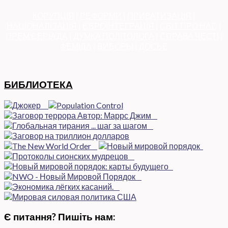
КОРУПЦІЯ
|
РЕФОРМИ
|
ПРИВАТИЗАЦІЯ
|
НАЦІОНАЛІЗАЦІЯ
|
ЄВРОІНТЕГРАЦІЯ
|
СВІТ ПРО НАС
|
ПРЕМ’ЄЕРІАДА
|
ДУМКА ПОЛІТОЛОГА
|
СПРАВА ЧЕСТІ
|
ФЕМІДА
|
ВИБОРЫ
|
ДОСЬЄ
БИБЛИОТЕКА
Є питання? Пишіть нам: