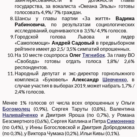
государства, за вокалиста «Океана Эльзы» готовы
голосовать 4,9%/ 7% граждан.
Шансы у главы партии «За життя»
Вадима
Рабиновича
, по результатам социологических
исследований, оцениваются в 3,5%/ 4,9% голосов.
Городской голова Львова и лидер
«Самопомощи»
Андрей Садовый
в предвыборном
рейтинге имеет до 2,5/ 3,5% симпатий опрошенных.
На 10 месте соцопроса
Олег
Тягнибок
. За главу ВО
«Свобода» готовы отдать голоса 1,8%/ 2,6%
респондентов.
Народный депутат и экс-директор горнолыжного
комплекса «Буковель»
Александр
Шевченко
, в
случае участия в выборах 2019, может набрать 1,7% /
2,4% голосов.
Менее 1% голосов от числа всех опрошенных у Ольги
Богомолец
(0,9%), Сергея Таруты (0,8%), Валентина
Наливайченко
и Дмитрия Яроша (по 0,7%), у Романа
Безсмертного (0,6%), Сергея Каплина и Петра
Симоненко
(по 0,4%), у Инны Богословской и Дмитрия Добродомова
(по 0,3%), у Виктора Чумака (0,2%), Ильи Кивы (0,1%).