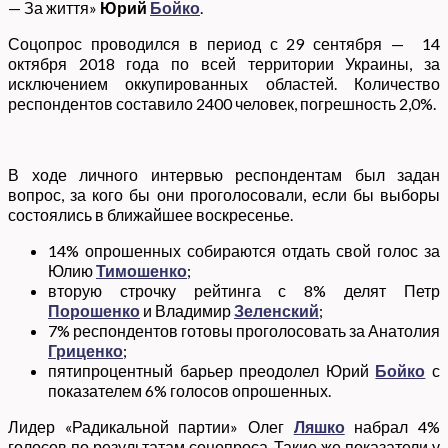
— За життя»
Юрий
Бойко
.
Соцопрос проводился в период с 29 сентября — 14
октября 2018 года по всей территории Украины, за
исключением оккупированных областей. Количество
респондентов составило 2400 человек, погрешность 2,0%.
В ходе личного интервью респондентам был задан
вопрос, за кого бы они проголосовали, если бы выборы
состоялись в ближайшее воскресенье.
14% опрошенных собираются отдать свой голос за
Юлию
Тимошенко
;
вторую строчку рейтинга с 8% делят Петр
Порошенко
и Владимир
Зеленский
;
7% респондентов готовы проголосовать за Анатолия
Гриценко
;
пятипроцентный барьер преодолел Юрий
Бойко
с
показателем 6% голосов опрошенных.
Лидер «Радикальной партии» Олег
Ляшко
набрал 4%
голосов по результатам соцопроса. Такие же показатели у