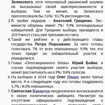
Зеленского
, хотя популярный украинский шоумен
не высказывал своей заинтересованности в
выборах. Тем не менее, за Зеленского
проголосовали бы 7,6%/ 10,7% респондентов.
В тройке лидеров –
Анатолий Гриценко
. Экс-
министр обороны имеет 7%/ 9,9% потенциальных
избирателей. Для Гриценко выборы президента в
2019 могут стать уже третьими по счету.
Такой же рейтинг и у действующего главы
государства
Петра Порошенко
. За него готовы
голосовать 7% от всех опрошенных/ 9,9% тех, кто
точно придет на избирательный участок и
определился.
Глава «Оппозиционного блока»
Юрий Бойко
, в
случае подтверждения своего участия выборах,
может рассчитывать на 6,9%/ 9,8% голосов.
На выборах в 2014 году
Олег
Ляшко
занял третье
место. А в следующем году его готовы поддержать
5,7% / 8,0% опрошенных.
Святослав
Вакарчук
неоднозначно высказывается
о своих политических амбициях. Несмотря на
отсутствие официального подтверждения о
заинтересованности в должности главы