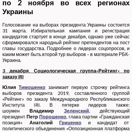
по 2 ноября во всех регионах
Украины
Голосование на выборах президента Украины состоится
31 марта. Избирательная кампания и регистрация
кандидатов стартует в конце декабря, однако уже сейчас
сформировался народный рейтинг претендентов на пост
главы государства. Подробнее о лидерах соцопросов, и
каким может быть второй тур выборов – в материале РБК-
Украина.
3 декабря, Социологическая группа
«
Рейтинг
«
по
заказу IRI
Юлия
Тимошенко
занимает первую строчку рейтинга
выборов президента 2019, составленного группой
«Рейтинг» по заказу Международного Республиканского
Института IRI. В пятерке лидеров также:
шоумен
Владимир
Зеленский
, действующий
президент
Петр
Порошенко
, глава партии «Гражданская
позиция»
Анатолий
Гриценко
и кандидат от
политического объединения «Оппозиционная платформа