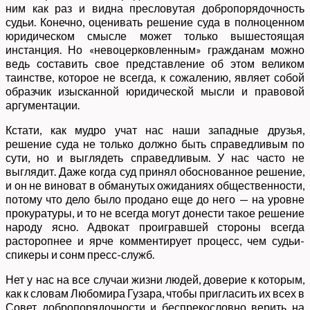
ним как раз и видна пресловутая добропорядочность
судьи. Конечно, оценивать решение суда в полноценном
юридическом смысле может только вышестоящая
инстанция. Но «невоцерковленным» гражданам можно
ведь составить свое представление об этом великом
таинстве, которое не всегда, к сожалению, являет собой
образчик изысканной юридической мысли и правовой
аргументации.
Кстати, как мудро учат нас наши западные друзья,
решение суда не только должно быть справедливым по
сути, но и выглядеть справедливым. У нас часто не
выглядит. Даже когда суд принял обоснованное решение,
и он не виноват в обманутых ожиданиях общественности,
потому что дело было продано еще до него — на уровне
прокуратуры, и то не всегда могут донести такое решение
народу ясно. Адвокат проигравшей стороны всегда
расторопнее и ярче комментирует процесс, чем судьи-
спикеры и сонм пресс-служб.
Нет у нас на все случаи жизни людей, доверие к которым,
как к словам Любомира Гузара, чтобы пригласить их всех в
Совет добропорядочности и беспрекословно верить на