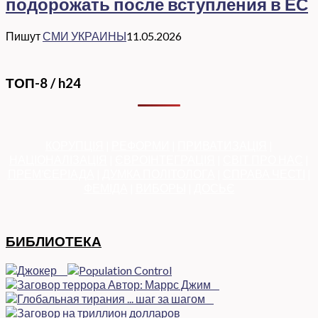
подорожать после вступления в ЕС
Пишут
СМИ УКРАИНЫ
11.05.2026
ТОП-8 / h24
КОРУПЦІЯ
|
РЕФОРМИ
|
ПРИВАТИЗАЦІЯ
|
НАЦІОНАЛІЗАЦІЯ
|
ЄВРОІНТЕГРАЦІЯ
|
СВІТ ПРО НАС
|
ПРЕМ’ЄЕРІАДА
|
ДУМКА ПОЛІТОЛОГА
|
СПРАВА ЧЕСТІ
|
ФЕМІДА
|
ВИБОРЫ
|
ДОСЬЄ
БИБЛИОТЕКА