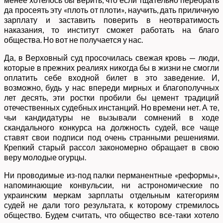
да просеять эту «плоть от плоти», научить, дать приличную
зарплату и заставить поверить в неотвратимость
наказания, то институт сможет работать на благо
общества. Но вот не получается у нас.
Да, в Верховный суд просочилась свежая кровь — люди,
которые в прежних реалиях никогда бы в жизни не смогли
оплатить себе входной билет в это заведение. И,
возможно, будь у нас впереди мирных и благополучных
лет десять, эти ростки пробили бы цемент традиций
отечественных судебных инстанций. Но времени нет. А те,
чьи кандидатуры не вызывали сомнений в ходе
скандального конкурса на должность судей, все чаще
ставят свои подписи под очень странными решениями.
Крепкий старый рассол закономерно обращает в свою
веру молодые огурцы.
Ни проводимые из-под палки перманентные «реформы»,
напоминающие конвульсии, ни астрономические по
украинским меркам зарплаты отдельным категориям
судей не дали того результата, к которому стремилось
общество. Будем считать, что общество все-таки хотело