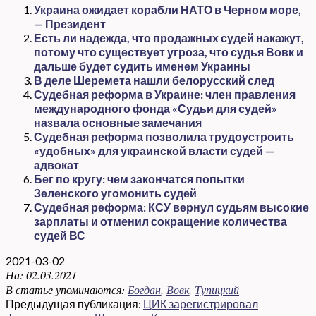
Украина ожидает корабли НАТО в Черном море,
— Президент
Есть ли надежда, что продажных судей накажут,
потому что существует угроза, что судья Вовк и
дальше будет судить именем Украины
В деле Шеремета нашли белорусский след
Судебная реформа в Украине: член правления
международного фонда «Судьи для судей»
назвала основные замечания
Судебная реформа позволила трудоустроить
«удобных» для украинской власти судей —
адвокат
Бег по кругу: чем закончатся попытки
Зеленского угомонить судей
Судебная реформа: КСУ вернул судьям высокие
зарплаты и отменил сокращение количества
судей ВС
2021-03-02
На:
02.03.2021
В статье упоминаются:
Богдан
,
Вовк
,
Тупицкий
Предыдущая публикация:
ЦИК зарегистрировал