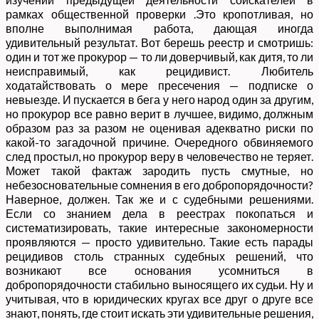
рамках общественной проверки .Это кропотливая, но
вполне выполнимая работа, дающая иногда
удивительный результат. Вот берешь реестр и смотришь:
один и тот же прокурор — то ли доверчивый, как дитя, то ли
неисправимый, как рецидивист. Любитель
ходатайствовать о мере пресечения — подписке о
невыезде. И пускается в бега у него народ один за другим,
но прокурор все равно верит в лучшее, видимо, должным
образом раз за разом не оценивая адекватно риски по
какой-то загадочной причине. Очередного обвиняемого
след простыл, но прокурор веру в человечество не теряет.
Может такой фактаж зародить пусть смутные, но
небезосновательные сомнения в его добропорядочности?
Наверное, должен. Так же и с судебными решениями.
Если со знанием дела в реестрах покопаться и
систематизировать, такие интересные закономерности
проявляются — просто удивительно. Такие есть парады
рецидивов столь странных судебных решений, что
возникают все основания усомниться в
добропорядочности стабильно выносящего их судьи. Ну и
учитывая, что в юридических кругах все друг о друге все
знают, понять, где стоит искать эти удивительные решения,