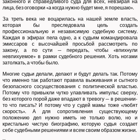
законного и справедливого суда для всех, невзирая на
лица, без оговорки «а когда нужно будет мне, я порешаю».
За треть века не воцарилась на нашей земле власть,
которая бы преследовала цель создать
профессиональную и независимую судебную систему.
Каждая в эфирах пела одно, а к судьям командировала
эмиссаров с высочайшей просьбой рассмотреть по
закону, а по сути — передать, чтобы «впихнули
невпихуемое» в рамки судебного решения. Хоть ногами
затолкать, а чтобы было.
Многие судьи делали, делают и будут делать так. Потому
что именно так работают правила выживания и сытного
безопасного сосуществования с политической властью.
Потому что привыкли чутко улавливать импульс сверху,
без которого порой даже впадают в тревогу — в решении-
то что писать? И потому что у судей мамы тоже «любят
скорость». А для сопротивления существующему
положению дел нужно иметь не только волю, но и
кристально чистую биографию, которую судья создает
себе судебными решениями и всем своим образом жизни.