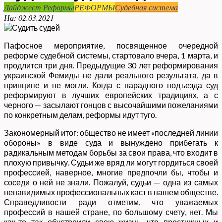
Дайджест Реформы
РЕФОРМЫ
Судебная система
На:
02.03.2021
Пафосное мероприятие, посвященное очередной
реформе судебной системы, стартовало вчера, 1 марта, и
продлится три дня. Предыдущие 30 лет реформирования
украинской Фемиды не дали реального результата, да в
принципе и не могли. Когда с парадного подъезда суд
реформируют в лучших европейских традициях, а с
черного — засылают гонцов с высочайшими пожеланиями
по конкретным делам, реформы идут туго.
Закономерный итог: общество не имеет «последней линии
обороны» в виде суда и вынуждено прибегать к
радикальным методам борьбы за свои права, что входит в
плохую привычку. Судьи же вряд ли могут гордиться своей
профессией, наверное, многие предпочли бы, чтобы и
соседи о ней не знали. Пожалуй, судьи — одна из самых
ненавидимых профессиональных каст в нашем обществе.
Справедливости ради отметим, что уважаемых
профессий в нашей стране, по большому счету, нет. Мы
как-то так обустроили свою жизнь, что престижных и