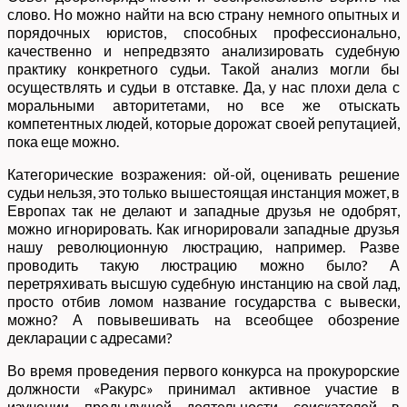
слово. Но можно найти на всю страну немного опытных и
порядочных юристов, способных профессионально,
качественно и непредвзято анализировать судебную
практику конкретного судьи. Такой анализ могли бы
осуществлять и судьи в отставке. Да, у нас плохи дела с
моральными авторитетами, но все же отыскать
компетентных людей, которые дорожат своей репутацией,
пока еще можно.
Категорические возражения: ой-ой, оценивать решение
судьи нельзя, это только вышестоящая инстанция может, в
Европах так не делают и западные друзья не одобрят,
можно игнорировать. Как игнорировали западные друзья
нашу революционную люстрацию, например. Разве
проводить такую люстрацию можно было? А
перетряхивать высшую судебную инстанцию на свой лад,
просто отбив ломом название государства с вывески,
можно? А повывешивать на всеобщее обозрение
декларации с адресами?
Во время проведения первого конкурса на прокурорские
должности «Ракурс» принимал активное участие в
изучении предыдущей деятельности соискателей в