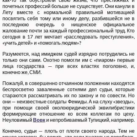
почетных профессий больше не существует. Они канули в
Лету вместе с нормальной правильной мотивацией
посвятить себя тому или иному делу, разбившейся не в
последнюю очередь о нищенское официальное
жалование почти за каждый профессиональный труд. Кто
сегодня в 17 лет мечтает «расследовать преступления»,
«учить детей» и «помогать людям»?
Разумеется, над имиджем судей изрядно потрудились не
только они сами. Охотно помогли им с «пиаром» первые
лица государства — при всех властях поголовно, и,
конечно же, СМИ.
Пожалуй, в совершенно отчаянном положении находятся
беспросветно заваленные сотнями дел судьи, которые
стараются рассматривать их по закону и по совести. Но
они — неизвестные солдаты Фемиды. А на слуху «звезды»,
при помощи своей околоюридической эквилибристики
формирующие отношение ко всем коллегам по цеху.
Неуловимый
Вовк
и непробиваемый Тупицкий, например.
Конечно, судьи — плоть от плоти своего народа. Тем не
менее хотелось бы верить, что если тщательно перебрать