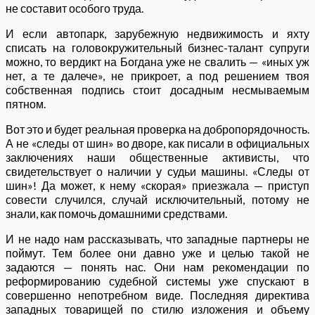
не составит особого труда.
И если автопарк, зарубежную недвижимость и яхту
списать на головокружительный бизнес-талант супруги
можно, то вердикт на Богдана уже не свалить — «иных уж
нет, а те далече», не прикроет, а под решением твоя
собственная подпись стоит досадным несмываемым
пятном.
Вот это и будет реальная проверка на добропорядочность.
А не «следы от шин» во дворе, как писали в официальных
заключениях наши общественные активисты, что
свидетельствует о наличии у судьи машины. «Следы от
шин»! Да может, к нему «скорая» приезжала — приступ
совести случился, случай исключительный, потому не
знали, как помочь домашними средствами.
И не надо нам рассказывать, что западные партнеры не
поймут. Тем более они давно уже и целью такой не
задаются — понять нас. Они нам рекомендации по
реформированию судебной системы уже спускают в
совершенно непотребном виде. Последняя директива
западных товарищей по стилю изложения и объему