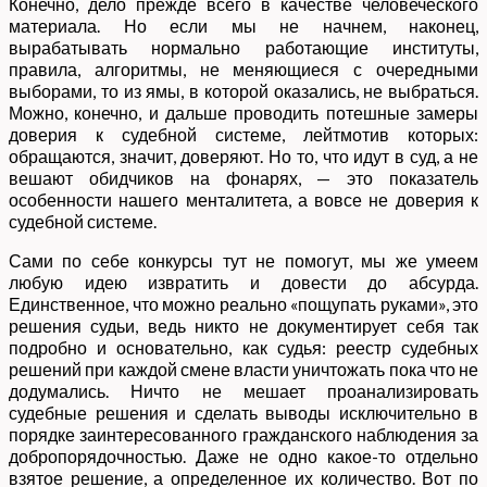
Конечно, дело прежде всего в качестве человеческого
материала. Но если мы не начнем, наконец,
вырабатывать нормально работающие институты,
правила, алгоритмы, не меняющиеся с очередными
выборами, то из ямы, в которой оказались, не выбраться.
Можно, конечно, и дальше проводить потешные замеры
доверия к судебной системе, лейтмотив которых:
обращаются, значит, доверяют. Но то, что идут в суд, а не
вешают обидчиков на фонарях, — это показатель
особенности нашего менталитета, а вовсе не доверия к
судебной системе.
Сами по себе конкурсы тут не помогут, мы же умеем
любую идею извратить и довести до абсурда.
Единственное, что можно реально «пощупать руками», это
решения судьи, ведь никто не документирует себя так
подробно и основательно, как судья: реестр судебных
решений при каждой смене власти уничтожать пока что не
додумались. Ничто не мешает проанализировать
судебные решения и сделать выводы исключительно в
порядке заинтересованного гражданского наблюдения за
добропорядочностью. Даже не одно какое-то отдельно
взятое решение, а определенное их количество. Вот по