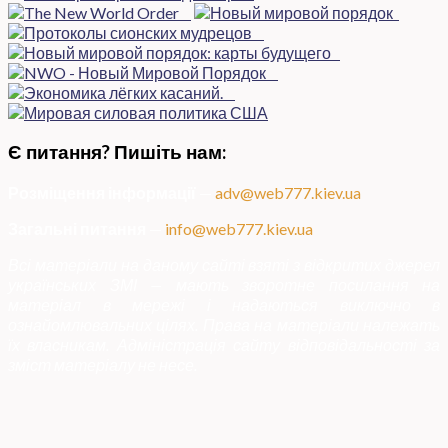
Є питання? Пишіть нам:
Розміщення інформації
—
adv@web777.kiev.ua
Загальні питання
—
info@web777.kiev.ua
Всі матеріали на даному сайті взяті з відкритих джерел
українських ЗМІ — мають зворотне посилання на
матеріал в мережі і надаються виключно в
ознайомлювальних цілях. Права на матеріали належать
їх власникам. Адміністрація сайту відповідальності за
зміст матеріалу не несе.