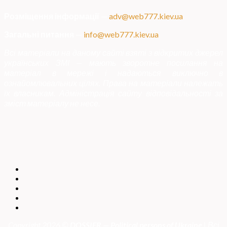
Розміщення інформації
—
adv@web777.kiev.ua
Загальні питання
—
info@web777.kiev.ua
Всі матеріали на даному сайті взяті з відкритих джерел
українських ЗМІ — мають зворотне посилання на
матеріал в мережі і надаються виключно в
ознайомлювальних цілях. Права на матеріали належать
їх власникам. Адміністрація сайту відповідальності за
зміст матеріалу не несе.
Copyright 2026 ©
DOSSIER — Political persons of Ukrain
e
| Всі