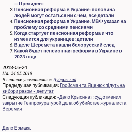
— Президент
Пенсионная реформа в Украине: половина
людей могут остаться ни с чем, все детали
Пенсионная реформа в Украине: МВФ указал на
проблему со средними пенсиями
Когда стартует пенсионная реформа и что
изменится для украинцев: детали
В деле Шеремета нашли белорусский след
Какой будет пенсионная реформа в Украине в
2023 году
2018-05-24
На:
24.05.2018
В статье упоминаются:
Дубровский
Предыдущая публикация:
Гройсман та Яценюк підуть на
вибори разом – депутат
Следующая публикация:
«Дело Крысина»: суд отменил
закрытие Генпрокуратурой дела об убийстве журналиста
Веремия
Дело Ермака