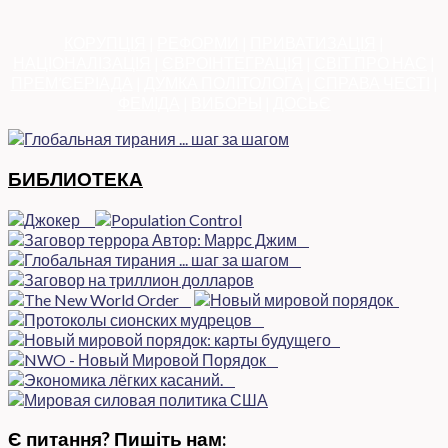
КОРУПЦІЯ
|
РЕФОРМИ
|
ПРИВАТИЗАЦІЯ
|
НАЦІОНАЛІЗАЦІЯ
|
ЄВРОІНТЕГРАЦІЯ
|
СВІТ ПРО НАС
|
ПРЕМ’ЄЕРІАДА
|
ДУМКА ПОЛІТОЛОГА
|
СПРАВА ЧЕСТІ
|
ФЕМІДА
|
ВИБОРЫ
|
ДОСЬЄ
БИБЛИОТЕКА
Є питання? Пишіть нам: