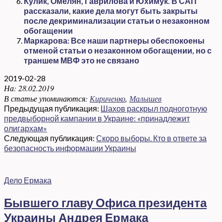
Кулик, Омелян, Гаврилова и Юхимук. В САП
рассказали, какие дела могут быть закрыты
после декриминализации статьи о незаконном
обогащении
Маркарова: Все наши партнеры обеспокоены
отменой статьи о незаконном обогащении, но с
траншем МВФ это не связано
2019-02-28
На:
28.02.2019
В статье упоминаются:
Кириченко
,
Малышев
Предыдущая публикация:
Шахов раскрыл подноготную
предвыборной кампании в Украине: «принадлежит
олигархам»
Следующая публикация:
Скоро выборы. Кто в ответе за
безопасность информации Украины
Дело Ермака
Бывшего главу Офиса президента
Украины Андрея Ермака