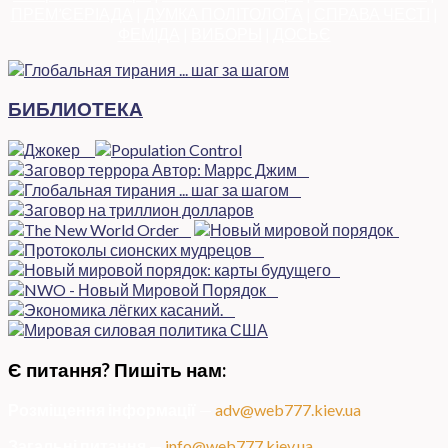
ПРЕМ’ЄЕРІАДА
|
ДУМКА ПОЛІТОЛОГА
|
СПРАВА ЧЕСТІ
|
ФЕМІДА
|
ВИБОРЫ
|
ДОСЬЄ
БИБЛИОТЕКА
Є питання? Пишіть нам:
Розміщення інформації
—
adv@web777.kiev.ua
Загальні питання
—
info@web777.kiev.ua