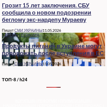
Грозит 15 лет заключения. СБУ
сообщила о новом подозрении
беглому экс-нардепу Мураеву
Пишут
СМИ УКРАИНЫ
11.05.2026
ЕВРОИНТЕГРАЦИЯ
Продукты питания в Украине могут
подорожать после вступления в ЕС
Пишут
СМИ УКРАИНЫ
11.05.2026
ТОП-8 / h24
КОРУПЦІЯ
|
РЕФОРМИ
|
ПРИВАТИЗАЦІЯ
|
НАЦІОНАЛІЗАЦІЯ
|
ЄВРОІНТЕГРАЦІЯ
|
СВІТ ПРО НАС
|