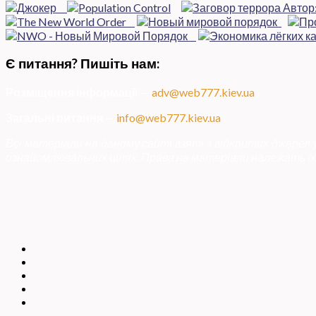
Є питання? Пишіть нам:
Розміщення інформації
—
adv@web777.kiev.ua
Загальні питання
—
info@web777.kiev.ua
Всі матеріали на даному сайті взяті з відкритих джерел
ознайомлювальних цілях. Права на матеріали належать їх 