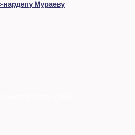
с-нардепу Мураеву
|
ДУМКА ПОЛІТОЛОГА
|
СПРАВА