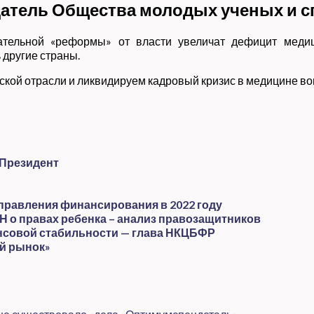
едатель Общества молодых ученых и 
ательной «реформы» от власти увеличат дефицит медиц
другие страны.
кой отрасли и ликвидируем кадровый кризис в медицине вовс
 Президент
правления финансирования в 2022 году
 о правах ребенка – анализ правозащитников
нсовой стабильности — глава НКЦБФР
й рынок»