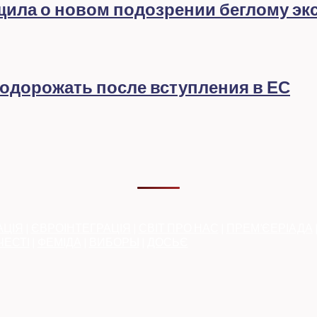
бщила о новом подозрении беглому эк
подорожать после вступления в ЕС
АЦІЯ
|
ЄВРОІНТЕГРАЦІЯ
|
СВІТ ПРО НАС
|
ПРЕМ’ЄЕРІАДА
ЧЕСТІ
|
ФЕМІДА
|
ВИБОРЫ
|
ДОСЬЄ