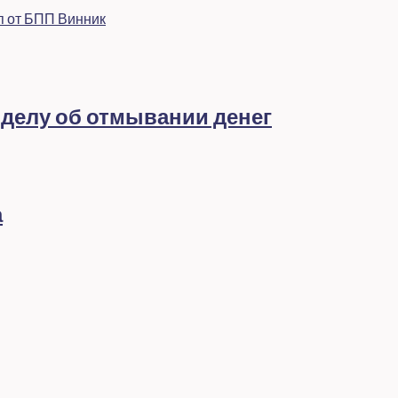
п от БПП Винник
 делу об отмывании денег
а