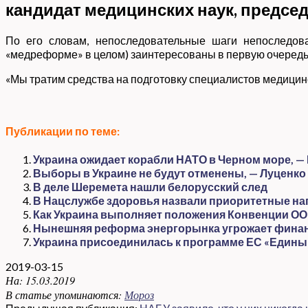
кандидат медицинских наук, предс
По его словам, непоследовательные шаги непоследов
«медреформе» в целом) заинтересованы в первую очередь 
«Мы тратим средства на подготовку специалистов медицинс
Публикации по теме:
Украина ожидает корабли НАТО в Черном море, —
Выборы в Украине не будут отменены, — Луценко
В деле Шеремета нашли белорусский след
В Нацслужбе здоровья назвали приоритетные на
Как Украина выполняет положения Конвенции ООН
Нынешняя реформа энергорынка угрожает фина
Украина присоединилась к программе ЕС «Едины
2019-03-15
На:
15.03.2019
В статье упоминаются:
Мороз