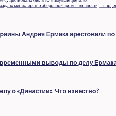
а не существовало «дела «Оптимумспецдеталь»
создано министерство оборонной промышленности, — нарде
раины Андрея Ермака арестовали по
евременными выводы по делу Ермак
лу о «Династии». Что известно?