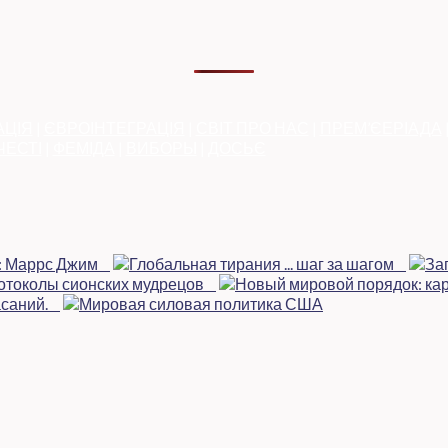
АЦІЯ
|
ЄВРОІНТЕГРАЦІЯ
|
СВІТ ПРО НАС
|
ПРЕМ’ЄЕРІАДА
ЧЕСТІ
|
ФЕМІДА
|
ВИБОРЫ
|
ДОСЬЄ