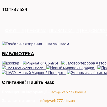
ТОП-8 / h24
КОРУПЦІЯ
|
РЕФОРМИ
|
ПРИВАТИЗАЦІЯ
|
НАЦІОНАЛІЗ
БИБЛИОТЕКА
Є питання? Пишіть нам:
Розміщення інформації
—
adv@web777.kiev.ua
Загальні питання
—
info@web777.kiev.ua