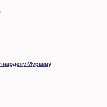
а
с-нардепу Мураеву