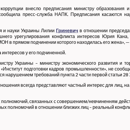
 коррупции внесло предписания министру образования 
 сообщила пресс-служба НАПК. Предписания касаются на
ия и науки Украины Лилии
Гриневич
в отношении председат
него урегулирования конфликта интересов Юрия Кана, 
МОН в прямом подчинении которого находилась его жена», —
 интересов у его подчиненной.
истру Украины – министру экономического развития и т
 «Институт подготовки кадров промышленности», не сообщ
ся нарушением требований пункта 2 части первой статьи 28 
тношения всегда представляют частный интерес для лиц, 
 полномочий, связанных с совершением/невчиненням дейст
ых полномочий в отношении близких лиц – реальный конфли