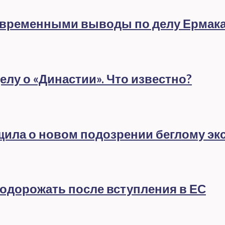
евременными выводы по делу Ермак
лу о «Династии». Что известно?
бщила о новом подозрении беглому эк
подорожать после вступления в ЕС