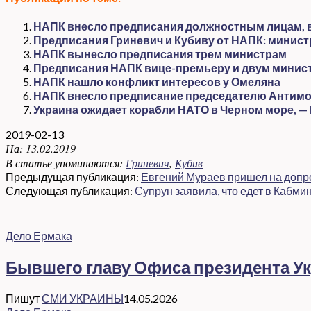
НАПК внесло предписания должностным лицам, в 
Предписания Гриневич и Кубиву от НАПК: минист
НАПК вынесло предписания трем министрам
Предписания НАПК вице-премьеру и двум минист
НАПК нашло конфликт интересов у Омеляна
НАПК внесло предписание председателю Антимо
Украина ожидает корабли НАТО в Черном море, —
2019-02-13
На:
13.02.2019
В статье упоминаются:
Гриневич
,
Кубив
Предыдущая публикация:
Евгений Мураев пришел на допро
Следующая публикация:
Супрун заявила, что едет в Кабми
Дело Ермака
Бывшего главу Офиса президента Ук
Пишут
СМИ УКРАИНЫ
14.05.2026