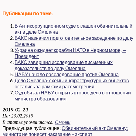
Публикации по теме:
В Антикоррупционном суде оглашен обвинительный
акт в деле Омеляна
ВАКС назначил подготовительное заседание по делу
Омеляна
Украина ожидает корабли НАТО в Черном море, —
Президент
ВАКС завершил исследование письменных
доказательств по делу Омеляна
НАБУ начало расследование против Омеляна
Дело Омеляна: схемы инфраструктурных объектов
остались за рамками рассмотрения
Суд обязал НАБУ открыть второе дело в отношении
министра образования
2019-02-23
На:
23.02.2019
В статье упоминаются:
Омелян
Предыдущая публикация:
Обвинительный акт Омеляну:
министр не понесет наказание – эксперт