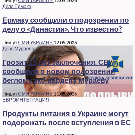
Пишут
СМИ УКРАИНЫ
12.05.2026
Дело Ермака
Ермаку сообщили о подозрении по
делу о «Династии». Что известно?
Пишут
СМИ УКРАИНЫ
12.05.2026
Дело Мураева
Грозит 15 лет заключения. СБУ
сообщила о новом подозрении
беглому экс-нардепу Мураеву
Пишут
СМИ УКРАИНЫ
11.05.2026
ЕВРОИНТЕГРАЦИЯ
Продукты питания в Украине могут
подорожать после вступления в ЕС