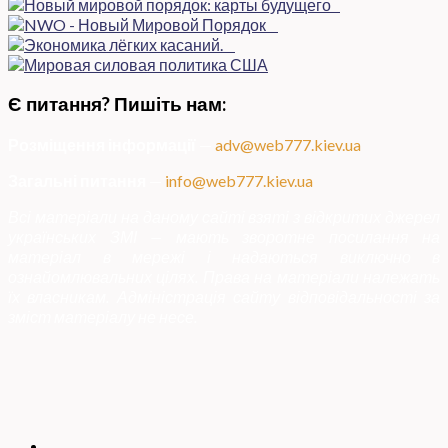
Є питання? Пишіть нам:
Розміщення інформації
—
adv@web777.kiev.ua
Загальні питання
—
info@web777.kiev.ua
Всі матеріали на даному сайті взяті з відкритих джерел
українських ЗМІ — мають зворотне посилання на
матеріал в мережі і надаються виключно в
ознайомлювальних цілях. Права на матеріали належать
їх власникам. Адміністрація сайту відповідальності за
зміст матеріалу не несе.