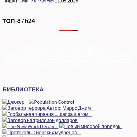
Пишут
СМИ УКРАИНЫ
11.05.2026
ТОП-8 / h24
КОРУПЦІЯ
|
РЕФОРМИ
|
ПРИВАТИЗАЦІЯ
|
НАЦІОНАЛІЗАЦІЯ
|
ЄВРОІНТЕГРАЦІЯ
|
СВІТ ПРО НАС
|
ПРЕМ’ЄЕРІАДА
|
ДУМКА ПОЛІТОЛОГА
|
СПРАВА ЧЕСТІ
|
ФЕМІДА
|
ВИБОРЫ
|
ДОСЬЄ
БИБЛИОТЕКА