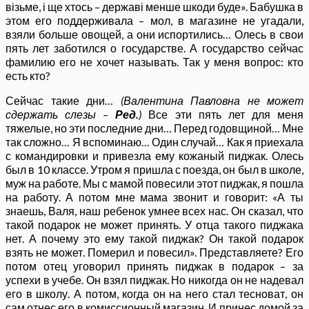
візьме, і ще хтось – державі менше шкоди буде». Бабушка в
этом его поддерживала – мол, в магазине не угадали,
взяли больше овощей, а они испортились… Олесь в свои
пять лет заботился о государстве. А государство сейчас
фамилию его не хочет называть. Так у меня вопрос: кто
есть кто?
Сейчас такие дни…
(Валентина Павловна не может
сдержать слезы –
Ред.
)
Все эти пять лет для меня
тяжелые, но эти последние дни… Перед годовщиной… Мне
так сложно… Я вспоминаю… Один случай… Как я приехала
с командировки и привезла ему кожаный пиджак. Олесь
был в 10 классе. Утром я пришла с поезда, он был в школе,
муж на работе. Мы с мамой повесили этот пиджак, я пошла
на работу. А потом мне мама звонит и говорит: «А ты
знаешь, Валя, наш ребенок умнее всех нас. Он сказал, что
такой подарок не может принять. У отца такого пиджака
нет. А почему это ему такой пиджак? Он такой подарок
взять не может. Померил и повесил». Представляете? Его
потом отец уговорил принять пиджак в подарок – за
успехи в учебе. Он взял пиджак. Но никогда он не надевал
его в школу. А потом, когда он на него стал тесноват, он
сам отнес его в комиссионный магазин. И принес домой за