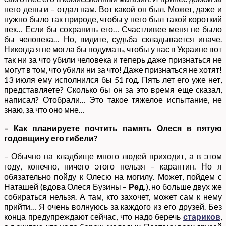
него деньги – отдал нам. Вот какой он был. Может, даже и
нужно было так природе, чтобы у него был такой короткий
век… Если бы сохранить его… Счастливее меня не было
бы человека… Но, видите, судьба складывается иначе.
Никогда я не могла бы подумать, чтобы у нас в Украине вот
так ни за что убили человека и теперь даже признаться не
могут в том, что убили ни за что! Даже признаться не хотят!
13 июля ему исполнился бы 51 год. Пять лет его уже нет,
представляете? Сколько бы он за это время еще сказал,
написал? Отобрали… Это такое тяжелое испытание, не
знаю, за что оно мне…
– Как планируете почтить память Олеся в пятую
годовщину его гибели?
– Обычно на кладбище много людей приходит, а в этом
году, конечно, ничего этого нельзя – карантин. Но я
обязательно пойду к Олесю на могилу. Может, пойдем с
Наташей (вдова Олеся Бузины –
Ред.
), но больше двух же
собираться нельзя. А там, кто захочет, может сам к нему
прийти… Я очень волнуюсь за каждого из его друзей. Без
конца предупреждают сейчас, что надо беречь
стариков
,