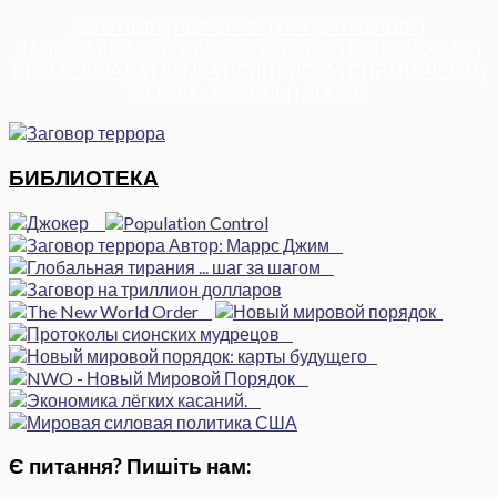
КОРУПЦІЯ
|
РЕФОРМИ
|
ПРИВАТИЗАЦІЯ
|
НАЦІОНАЛІЗАЦІЯ
|
ЄВРОІНТЕГРАЦІЯ
|
СВІТ ПРО НАС
|
ПРЕМ’ЄЕРІАДА
|
ДУМКА ПОЛІТОЛОГА
|
СПРАВА ЧЕСТІ
|
ФЕМІДА
|
ВИБОРЫ
|
ДОСЬЄ
БИБЛИОТЕКА
Є питання? Пишіть нам: