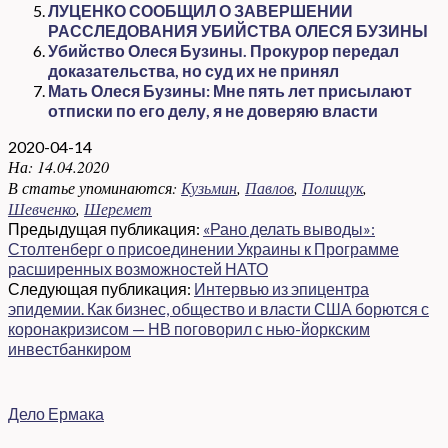
ЛУЦЕНКО СООБЩИЛ О ЗАВЕРШЕНИИ
РАССЛЕДОВАНИЯ УБИЙСТВА ОЛЕСЯ БУЗИНЫ
Убийство Олеся Бузины. Прокурор передал
доказательства, но суд их не принял
Мать Олеся Бузины: Мне пять лет присылают
отписки по его делу, я не доверяю власти
2020-04-14
На:
14.04.2020
В статье упоминаются:
Кузьмин
,
Павлов
,
Полищук
,
Шевченко
,
Шеремет
Предыдущая публикация:
«Рано делать выводы»:
Столтенберг о присоединении Украины к Программе
расширенных возможностей НАТО
Следующая публикация:
Интервью из эпицентра
эпидемии. Как бизнес, общество и власти США борются с
коронакризисом — НВ поговорил с нью-йоркским
инвестбанкиром
Дело Ермака