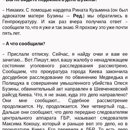
– Никаких. С помощью нардепа Рината Кузьмина (он был
адвокатом матери Бузины —
Ред.
) мы обратились в
Генпрокуратуру. И как раз вчера получила ответ –
сообщили то, что я уже и так знаю. Я прохожу это уже почти
пять лет.
– А что сообщили?
– Прислали отписку. Сейчас, я найду очки и вам ее
зачитаю… Вот. Пишут, мол, вашу жалобу о ненадлежащем
состоянии уголовного расследования рассмотрено.
Сообщаем, что прокуратура города Киева закончила
досудебное расследование по обвинению Медведька и
Полищука в совершении умышленного убийства Олеся
Бузины, обвинительный акт направлен в Шевченковский
райсуд Киева. Что, я не знаю, куда это дело направлено?
Они мне сообщают… Судебное рассмотрение
продолжается. Ну, продолжается. Уже четвертый год…
Дальше они сообщают, что дело передано следователям
центрального аппарата ГБР, называют следователя
Максима Кокошу, который и раньше вел это дело, но в
прокуратуре Киева. Его перевели в ДБР. То есть дело