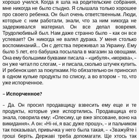
хорошо учился. Когда я шла на родительские собрания,
мне никогда не было стыдно. Я слышала только хорошее
про своего ребенка. Он был очень ответственным. Люди,
которые с ним работали, знали, что за ним никогда не
задерживался материал. Он все делал вовремя.
Трудолюбивый был. Нам даже странно было – как он все
успевает? Он никогда не валял дурака. У меня столько
воспоминаний… Он с детства переживал за Украину. Ему
было 5 лет, его бабушка посылала в магазин за овощами.
Она ему большими буквами писала – «цибуля», «морква», –
он уже читал по слогам, – и писала, сколько штучек купить.
И ребенок шел за покупками. Но обязательно он приносил
в одном кульке продукты по списку, а во втором – то, что
уже испорченное.
– Испорченное?
– Да. Он просил продавщицу взвесить ему еще и те
продукты, которые уже испортились. Продавщица его
знала, говорила ему: «Олесику, це вже зіпсоване, воно на
викидання». А он: «Ні-ні, я вас дуже прошу», – и пальчиком
так показывал, привычка у него была такая, – «Зважуйте і
гроші беріть. Державі треба допомагати. Ще хтось так