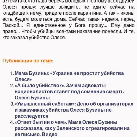
а я считаю, что надо беречь молодых. Поэтому всех друзей
Олеся прошу: лучше выждите, не идите сейчас на
кладбище к нему, придете после карантина. А так – иконы
есть, будем молиться дома. Сейчас такая неделя, перед
Пасхой… Я единственное у Бога прошу… Ему дано
право… Чтобы убийцы все-таки наказание понесли. И те,
кто заказал убийство Олеся.
Публикации по теме:
Мама Бузины: «Украина не простит убийства
Олеся»
«А было убийство?». Зачем адвокаты
националистов ставят под сомнение смерть
Олеся Бузины
«Умышленный саботаж»: Дело об организаторах
и заказчиках убийства Олеся Бузины не
расследуется
«Ответ был ни о чем». Мама Олеся Бузины
рассказала, как у Зеленского отреагировали на
ее письмо. Видео