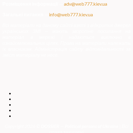
Розміщення інформації
—
adv@web777.kiev.ua
Загальні питання
—
info@web777.kiev.ua
Всі матеріали на даному сайті взяті з відкритих джерел
українських ЗМІ — мають зворотне посилання на
матеріал в мережі і надаються виключно в
ознайомлювальних цілях. Права на матеріали належать
їх власникам. Адміністрація сайту відповідальності за
зміст матеріалу не несе.
Copyright 2026 ©
DOSSIER — Political persons of Ukrain
e
| Всі
права захищені