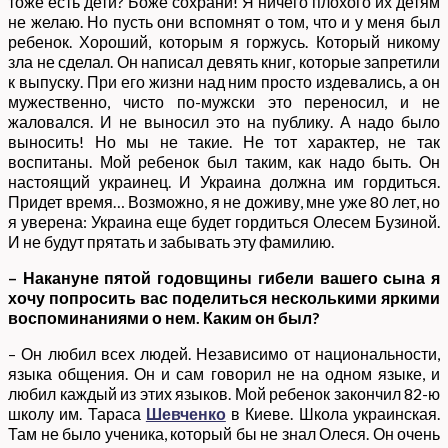
тоже есть дети? Боже сохрани! Я ничего плохого их детям
не желаю. Но пусть они вспомнят о том, что и у меня был
ребенок. Хороший, которым я горжусь. Который никому
зла не сделал. Он написал девять книг, которые запретили
к выпуску. При его жизни над ним просто издевались, а он
мужественно, чисто по-мужски это переносил, и не
жаловался. И не выносил это на публику. А надо было
выносить! Но мы не такие. Не тот характер, не так
воспитаны. Мой ребенок был таким, как надо быть. Он
настоящий украинец. И Украина должна им гордиться.
Придет время… Возможно, я не доживу, мне уже 80 лет, но
я уверена: Украина еще будет гордиться Олесем Бузиной.
И не будут прятать и забывать эту фамилию.
– Накануне пятой годовщины гибели вашего сына я
хочу попросить вас поделиться несколькими яркими
воспоминаниями о нем. Каким он был?
– Он любил всех людей. Независимо от национальности,
языка общения. Он и сам говорил не на одном языке, и
любил каждый из этих языков. Мой ребенок закончил 82-ю
школу им. Тараса
Шевченко
в Киеве. Школа украинская.
Там не было ученика, который бы не знал Олеся. Он очень