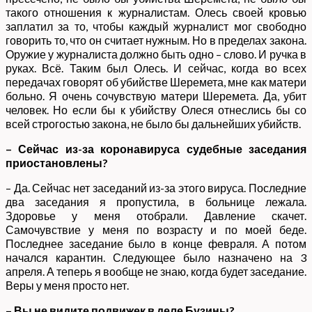
такого отношения к журналистам. Олесь своей кровью
заплатил за то, чтобы каждый журналист мог свободно
говорить то, что он считает нужным. Но в пределах закона.
Оружие у журналиста должно быть одно – слово. И ручка в
руках. Всё. Таким был Олесь. И сейчас, когда во всех
передачах говорят об убийстве Шеремета, мне как матери
больно. Я очень сочувствую матери Шеремета. Да, убит
человек. Но если бы к убийству Олеся отнеслись бы со
всей строгостью закона, не было бы дальнейших убийств.
– Сейчас из-за коронавируса судебные заседания
приостановлены?
– Да. Сейчас нет заседаний из-за этого вируса. Последние
два заседания я пропустила, в больнице лежала.
Здоровье у меня отобрали. Давление скачет.
Самочувствие у меня по возрасту и по моей беде.
Последнее заседание было в конце февраля. А потом
начался карантин. Следующее было назначено на 3
апреля. А теперь я вообще не знаю, когда будет заседание.
Веры у меня просто нет.
– Вы не видите подвижек в деле Бузины?