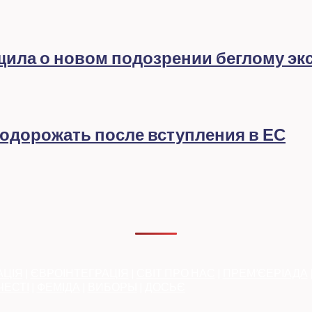
бщила о новом подозрении беглому эк
подорожать после вступления в ЕС
АЦІЯ
|
ЄВРОІНТЕГРАЦІЯ
|
СВІТ ПРО НАС
|
ПРЕМ’ЄЕРІАДА
ЧЕСТІ
|
ФЕМІДА
|
ВИБОРЫ
|
ДОСЬЄ