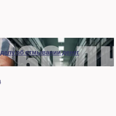
 делу об отмывании денег
а