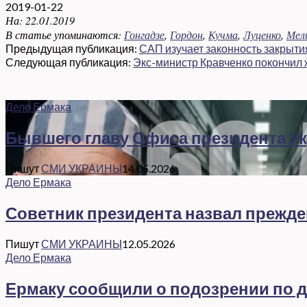
2019-01-22
На:
22.01.2019
В статье упоминаются:
Гонгадзе
,
Гордон
,
Кучма
,
Луценко
,
Мел
Предыдущая публикация:
САП изучает законность закрыти
Следующая публикация:
Экс-министр Кравченко покончил
Дело Ермака
Бывшего главу Офиса президента Ук
Пишут
СМИ УКРАИНЫ
14.05.2026
Дело Ермака
Советник президента назвал прежд
Пишут
СМИ УКРАИНЫ
12.05.2026
Дело Ермака
Ермаку сообщили о подозрении по де