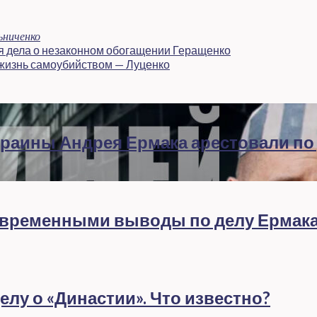
ьниченко
я дела о незаконном обогащении Геращенко
 жизнь самоубийством — Луценко
раины Андрея Ермака арестовали по
евременными выводы по делу Ермак
лу о «Династии». Что известно?