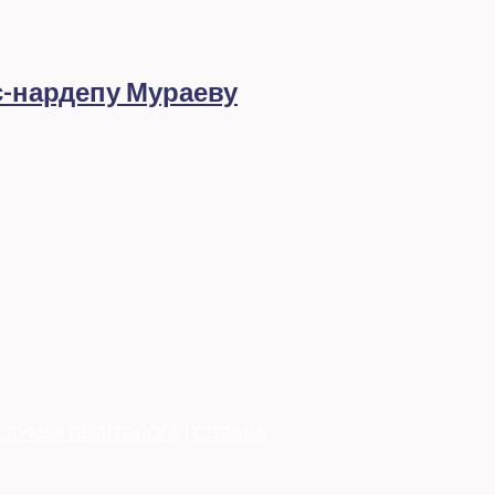
с-нардепу Мураеву
|
ДУМКА ПОЛІТОЛОГА
|
СПРАВА