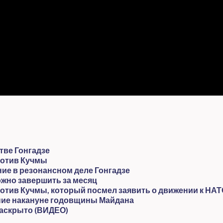
тве Гонгадзе
ротив Кучмы
ние в резонансном деле Гонгадзе
ожно завершить за месяц
отив Кучмы, который посмел заявить о движении к НА
ение накануне годовщины Майдана
 раскрыто (ВИДЕО)