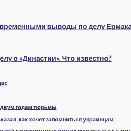
евременными выводы по делу Ермак
лу о «Династии». Что известно?
дас
 двум годам тюрьмы
казал, как хочет запомниться украинцам