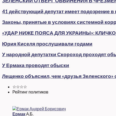
ЗЕЛЕНСКИЙ ОТВЕРГ ОБВИНЕНИЯ В ЧРЕЗМЕР
41 действующий депутат имеет подозрение в
Законы, принятые в условиях системной кор
«УДАР НИЖЕ ПОЯСА ДЛЯ УКРАИНЫ»: КЛИЧК
Юрия Киселя прослушивали годами
У народной депутатки Скороход проходят обы
У Ермака проводят обыски
Лещенко объяснил, чем «друзья Зеленского»
☆☆☆☆
Рейтинг политиков
Ермак
А.Б.