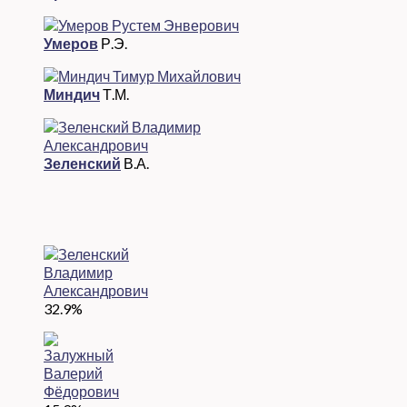
Умеров
Р.Э.
Миндич
Т.М.
Зеленский
В.А.
32.9%