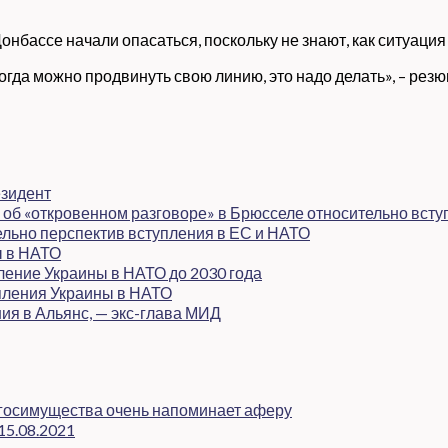
онбассе начали опасаться, поскольку не знают, как ситуация
 когда можно продвинуть свою линию, это надо делать», – ре
езидент
л об «откровенном разговоре» в Брюсселе относительно вст
ельно перспектив вступления в ЕС и НАТО
ы в НАТО
ление Украины в НАТО до 2030 года
пления Украины в НАТО
ия в Альянс, — экс-глава МИД
 госимущества очень напоминает аферу
5.08.2021