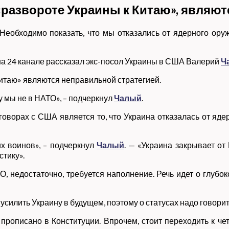
«развороте Украины к Китаю», являют
Необходимо показать, что мы отказались от ядерного ор
на 24 канале рассказал экс-посол Украины в США Валерий
Ч
Китаю» являются неправильной стратегией.
 мы не в НАТО», – подчеркнул
Чалый
.
оворах с США является то, что Украина отказалась от ядер
х воинов», – подчеркнул
Чалый
. — «Украина закрывает от
стику».
О, недостаточно, требуется наполнение. Речь идет о глу
 усилить Украину в будущем, поэтому о статусах надо говорит
 прописано в Конституции. Впрочем, стоит переходить к ч