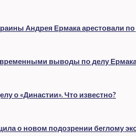
раины Андрея Ермака арестовали по
евременными выводы по делу Ермак
лу о «Династии». Что известно?
бщила о новом подозрении беглому эк