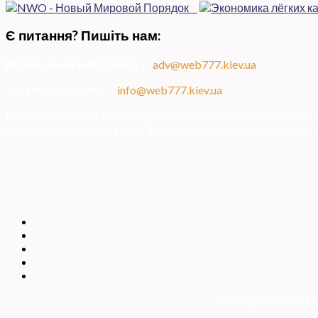
Є питання? Пишіть нам:
Розміщення інформації
—
adv@web777.kiev.ua
Загальні питання
—
info@web777.kiev.ua
Всі матеріали на даному сайті взяті з відкритих джерел
ознайомлювальних цілях. Права на матеріали належать їх 
Copyright 2026 ©
DO