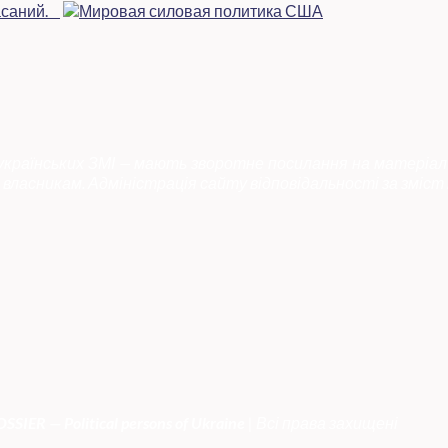
 українських ЗМІ — мають зворотне посилання на матеріал
власникам. Адміністрація сайту відповідальності за зміст 
SSIER — Political persons of Ukrain
e
| Всі права захищені