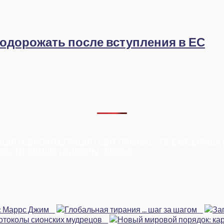
подорожать после вступления в ЕС
АЦІЯ
|
ЄВРОІНТЕГРАЦІЯ
|
СВІТ ПРО НАС
|
ПРЕМ’ЄЕРІАДА
ЧЕСТІ
|
ФЕМІДА
|
ВИБОРЫ
|
ДОСЬЄ