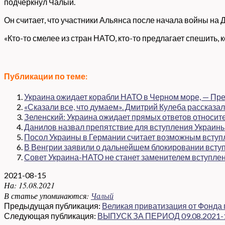
подчеркнул Чалый.
Он считает, что участники Альянса после начала войны на Д
«Кто-то смелее из стран НАТО, кто-то предлагает спешить,
Публикации по теме:
Украина ожидает корабли НАТО в Черном море, — Пр
«Сказали все, что думаем». Дмитрий Кулеба рассказа
Зеленский: Украина ожидает прямых ответов относит
Данилов назвал препятствие для вступления Украин
Посол Украины в Германии считает возможным вступ
В Венгрии заявили о дальнейшем блокировании всту
Совет Украина-НАТО не станет заменителем вступлен
2021-08-15
На:
15.08.2021
В статье упоминаются:
Чалый
Предыдущая публикация:
Великая приватизация от Фонда
Следующая публикация:
ВЫПУСК ЗА ПЕРИОД 09.08.2021-1