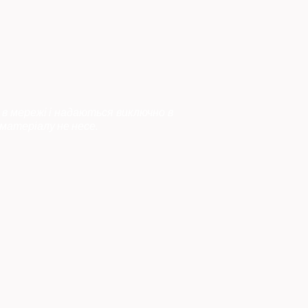
 в мережі і надаються виключно в
матеріалу не несе.