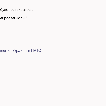
 будет развиваться.
зюмировал Чалый.
упления Украины в НАТО