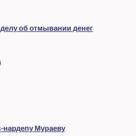
 делу об отмывании денег
а
с-нардепу Мураеву