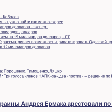
 – Коболев
ины нужно найти как можно скорее
ардов долларов – эксперт
иллиардов долларов
чем на 15 миллиардов долларов, – FT
R рассматривает возможность приватизировать Одесский п
 в 12 миллиардов долларов
да: Порошенко, Тимошенко, Ляшко
? Три голоса членов НАПК «за», два «против» — решение по
раины Андрея Ермака арестовали по