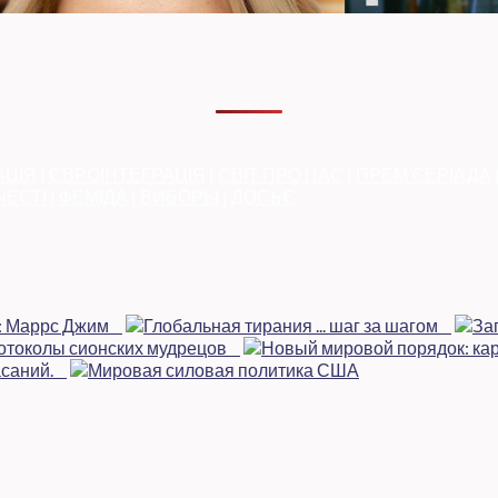
АЦІЯ
|
ЄВРОІНТЕГРАЦІЯ
|
СВІТ ПРО НАС
|
ПРЕМ’ЄЕРІАДА
ЧЕСТІ
|
ФЕМІДА
|
ВИБОРЫ
|
ДОСЬЄ