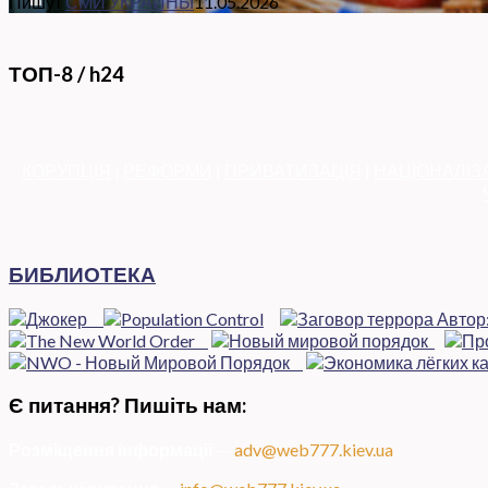
Пишут
СМИ УКРАИНЫ
11.05.2026
ТОП-8 / h24
КОРУПЦІЯ
|
РЕФОРМИ
|
ПРИВАТИЗАЦІЯ
|
НАЦІОНАЛІЗ
БИБЛИОТЕКА
Є питання? Пишіть нам:
Розміщення інформації
—
adv@web777.kiev.ua