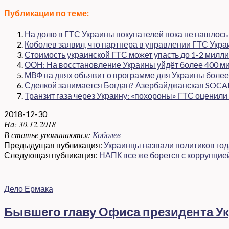
Публикации по теме:
На долю в ГТС Украины покупателей пока не нашлось
Коболев заявил, что партнера в управлении ГТС Укра
Стоимость украинской ГТС может упасть до 1-2 милли
ООН: На восстановление Украины уйдёт более 400 м
МВФ на днях объявит о программе для Украины более 
Сделкой занимается Богдан? Азербайджанская SOCA
Транзит газа через Украину: «похороны» ГТС оценили
2018-12-30
На:
30.12.2018
В статье упоминаются:
Коболев
Предыдущая публикация:
Украинцы назвали политиков го
Следующая публикация:
НАПК все же борется с коррупцией
Дело Ермака
Бывшего главу Офиса президента Ук