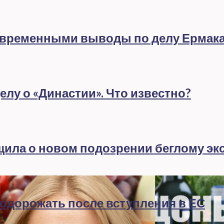
евременными выводы по делу Ермак
лу о «Династии». Что известно?
бщила о новом подозрении беглому эк
подорожать после вступления в ЕС