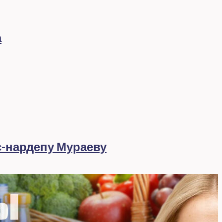
а
с-нардепу Мураеву