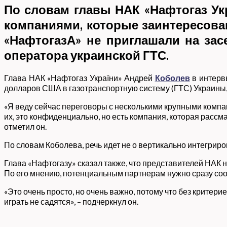
По словам главы НАК «Нафтогаз Ук
компаниями, которые заинтересова
«НафтогазА» не приглашали на зас
оператора украинской ГТС.
Глава НАК «Нафтогаз України» Андрей
Коболев
в интерв
долларов США в газотранспортную систему (ГТС) Украины,
«Я веду сейчас переговоры с несколькими крупными компани
их, это конфиденциально, но есть компания, которая рас
отметил он.
По словам Коболева, речь идет не о вертикально интегрир
Глава «Нафтогазу» сказал также, что представителей НАК 
По его мнению, потенциальным партнерам нужно сразу сооб
«Это очень просто, но очень важно, потому что без критер
играть не садятся», – подчеркнул он.