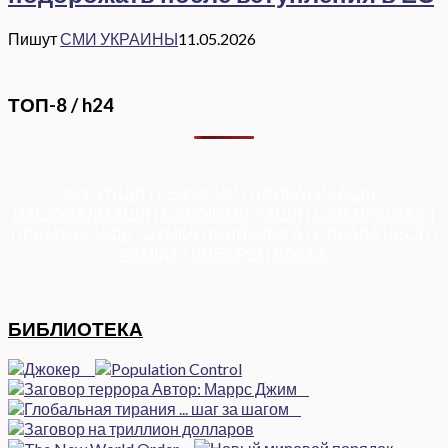
Пишут
СМИ УКРАИНЫ
11.05.2026
ТОП-8 / h24
КОРУПЦІЯ
|
РЕФОРМИ
|
ПРИВАТИЗАЦІЯ
|
НАЦІОНАЛІЗАЦІЯ
|
ЄВРОІНТЕГРАЦІЯ
|
СВІТ ПРО НАС
|
ПРЕМ’ЄЕРІАДА
|
ДУМКА ПОЛІТОЛОГА
|
СПРАВА ЧЕСТІ
|
ФЕМІДА
|
ВИБОРЫ
|
ДОСЬЄ
БИБЛИОТЕКА