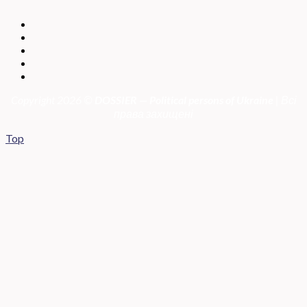
Copyright 2026 ©
DOSSIER — Political persons of Ukrain
e
| Всі
права захищені
Top