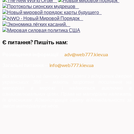
Є питання? Пишіть нам:
Розміщення інформації
—
adv@web777.kiev.ua
Загальні питання
—
info@web777.kiev.ua
Всі матеріали на даному сайті взяті з відкритих джерел
українських ЗМІ — мають зворотне посилання на
матеріал в мережі і надаються виключно в
ознайомлювальних цілях. Права на матеріали належать
їх власникам. Адміністрація сайту відповідальності за
зміст матеріалу не несе.