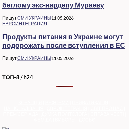
беглому экс-нардепу Мураеву
Пишут
СМИ УКРАИНЫ
11.05.2026
ЕВРОИНТЕГРАЦИЯ
Продукты питания в Украине могут
подорожать после вступления в ЕС
Пишут
СМИ УКРАИНЫ
11.05.2026
ТОП-8 / h24
КОРУПЦІЯ
|
РЕФОРМИ
|
ПРИВАТИЗАЦІЯ
|
НАЦІОНАЛІЗАЦІЯ
|
ЄВРОІНТЕГРАЦІЯ
|
СВІТ ПРО НАС
|
ПРЕМ’ЄЕРІАДА
|
ДУМКА ПОЛІТОЛОГА
|
СПРАВА ЧЕСТІ
|
ФЕМІДА
|
ВИБОРЫ
|
ДОСЬЄ