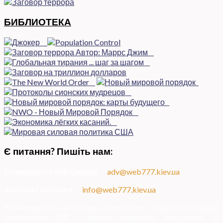
БИБЛИОТЕКА
Є питання? Пишіть нам:
Розміщення інформації
—
adv@web777.kiev.ua
Загальні питання
—
info@web777.kiev.ua
Всі матеріали на даному сайті взяті з відкритих джерел
українських ЗМІ — мають зворотне посилання на