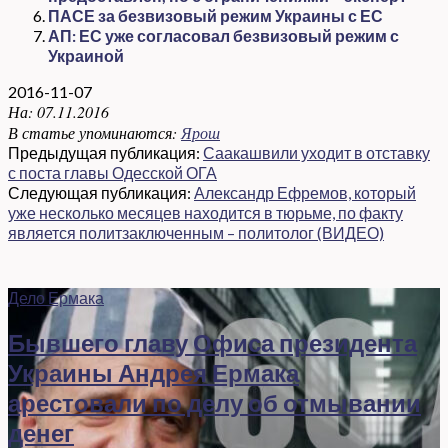
ПАСЕ за безвизовый режим Украины с ЕС
АП: ЕС уже согласовал безвизовый режим с
Украиной
2016-11-07
На:
07.11.2016
В статье упоминаются:
Ярош
Предыдущая публикация:
Саакашвили уходит в отставку
с поста главы Одесской ОГА
Следующая публикация:
Александр Ефремов, который
уже несколько месяцев находится в тюрьме, по факту
является политзаключенным – политолог (ВИДЕО)
Дело Ермака
Бывшего главу Офиса президента
Украины Андрея Ермака
арестовали по делу об отмывании
денег