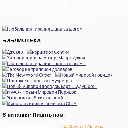
КОРУПЦІЯ
|
РЕФОРМИ
|
ПРИВАТИЗАЦІЯ
|
НАЦІОНАЛІЗАЦІЯ
|
ЄВРОІНТЕГРАЦІЯ
|
СВІТ ПРО НАС
|
ПРЕМ’ЄЕРІАДА
|
ДУМКА ПОЛІТОЛОГА
|
СПРАВА ЧЕСТІ
|
ФЕМІДА
|
ВИБОРЫ
|
ДОСЬЄ
БИБЛИОТЕКА
Є питання? Пишіть нам:
Розміщення інформації
—
adv@web777.kiev.ua