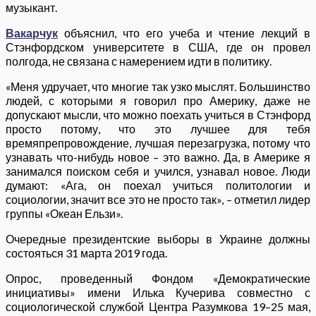
музыкант.
Вакарчук
объяснил, что его учеба и чтение лекций в
Стэнфордском университете в США, где он провел
полгода, не связана с намерением идти в политику.
«Меня удручает, что многие так узко мыслят. Большинство
людей, с которыми я говорил про Америку, даже не
допускают мысли, что можно поехать учиться в Стэнфорд
просто потому, что это лучшее для тебя
времяпрепровождение, лучшая перезагрузка, потому что
узнавать что-нибудь новое – это важно. Да, в Америке я
занимался поиском себя и учился, узнавал новое. Люди
думают: «Ага, он поехал учиться политологии и
социологии, значит все это не просто так», – отметил лидер
группы «Океан Ельзи».
Очередные президентские выборы в Украине должны
состояться 31 марта 2019 года.
Опрос, проведенный Фондом «Демократические
инициативы» имени Илька Кучерива совместно с
социологической службой Центра Разумкова 19–25 мая,