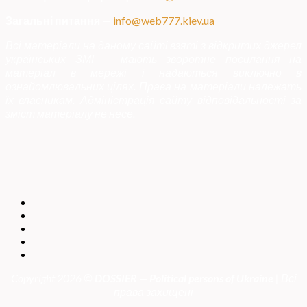
Загальні питання
—
info@web777.kiev.ua
Всі матеріали на даному сайті взяті з відкритих джерел
українських ЗМІ — мають зворотне посилання на
матеріал в мережі і надаються виключно в
ознайомлювальних цілях. Права на матеріали належать
їх власникам. Адміністрація сайту відповідальності за
зміст матеріалу не несе.
Copyright 2026 ©
DOSSIER — Political persons of Ukrain
e
| Всі
права захищені