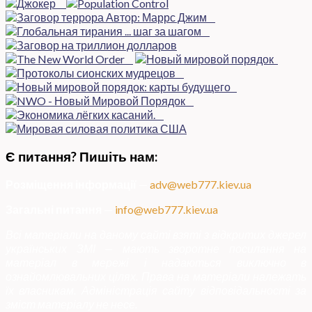
Є питання? Пишіть нам:
Розміщення інформації
—
adv@web777.kiev.ua
Загальні питання
—
info@web777.kiev.ua
Всі матеріали на даному сайті взяті з відкритих джерел
українських ЗМІ — мають зворотне посилання на
матеріал в мережі і надаються виключно в
ознайомлювальних цілях. Права на матеріали належать
їх власникам. Адміністрація сайту відповідальності за
зміст матеріалу не несе.