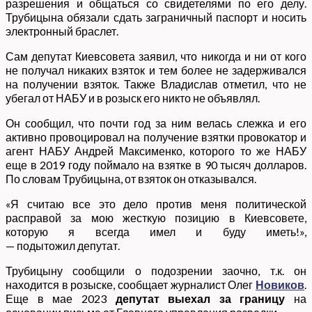
разрешения и общаться со свидетелями по его делу.
Трубицына обязали сдать заграничный паспорт и носить
электронный браслет.
Сам депутат Киевсовета заявил, что никогда и ни от кого
не получал никаких взяток и тем более не задерживался
на получении взяток. Также Владислав отметил, что не
убегал от НАБУ и в розыск его никто не объявлял.
Он сообщил, что почти год за ним велась слежка и его
активно провоцировал на получение взятки провокатор и
агент НАБУ Андрей Максименко, которого то же НАБУ
еще в 2019 году поймало на взятке в 90 тысяч долларов.
По словам Трубицына, от взяток он отказывался.
«Я считаю все это дело против меня политической
расправой за мою жесткую позицию в Киевсовете,
которую я всегда имел и буду иметь!»,
— подытожил депутат.
Трубицыну сообщили о подозрении заочно, т.к. он
находится в розыске, сообщает журналист Олег
Новиков
.
Еще в мае 2023
депутат выехал за границу
на