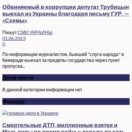
Обвиняемый в коррупции депутат Трубицын
выехал из Украины благодаря письму ГУР, —
«Схемы»
Пишут
СМИ УКРАИНЫ
01.06.2023
0
По информации журналистов, бывший "слуга народа" в
Киевраде выехал за пределы государства через пункт
пропуска...
Дела чести
В данной категории информации нет
Фемида
Смертельные ДТП, миллионные взятки и
Мальдивы во время войны: довели ли хоть