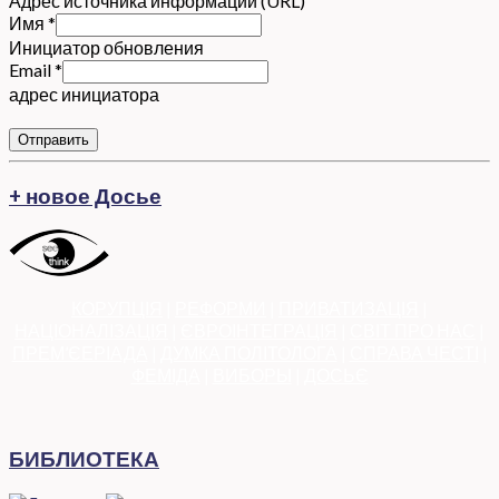
Адрес источника информации (URL)
Имя
*
Инициатор обновления
Email
*
адрес инициатора
Отправить
+ новое Досье
КОРУПЦІЯ
|
РЕФОРМИ
|
ПРИВАТИЗАЦІЯ
|
НАЦІОНАЛІЗАЦІЯ
|
ЄВРОІНТЕГРАЦІЯ
|
СВІТ ПРО НАС
|
ПРЕМ’ЄЕРІАДА
|
ДУМКА ПОЛІТОЛОГА
|
СПРАВА ЧЕСТІ
|
ФЕМІДА
|
ВИБОРЫ
|
ДОСЬЄ
БИБЛИОТЕКА