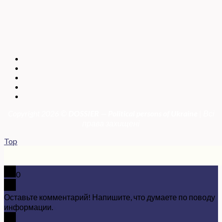
Copyright 2026 ©
DOSSIER — Political persons of Ukrain
e
| Всі
права захищені
Top
0
Оставьте комментарий! Напишите, что думаете по поводу
информации.
x