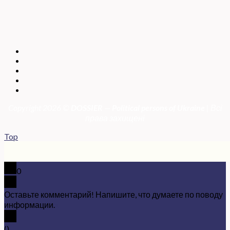
Copyright 2026 ©
DOSSIER — Political persons of Ukrain
e
| Всі
права захищені
Top
0
Оставьте комментарий! Напишите, что думаете по поводу
информации.
x
(
)