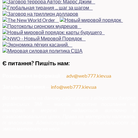
Є питання? Пишіть нам:
Розміщення інформації
—
adv@web777.kiev.ua
Загальні питання
—
info@web777.kiev.ua
Всі матеріали на даному сайті взяті з відкритих джерел
українських ЗМІ — мають зворотне посилання на
матеріал в мережі і надаються виключно в
ознайомлювальних цілях. Права на матеріали належать
їх власникам. Адміністрація сайту відповідальності за
зміст матеріалу не несе.