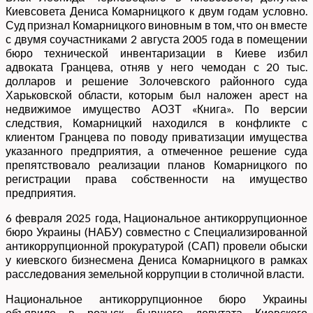
Киевсовета Дениса Комарницкого к двум годам условно.
Суд признал Комарницкого виновным в том, что он вместе
с двумя соучастниками 2 августа 2005 года в помещении
бюро технической инвентаризации в Киеве избил
адвоката Гранцева, отняв у него чемодан с 20 тыс.
долларов и решение Золочевского районного суда
Харьковской области, которым был наложен арест на
недвижимое имущество АОЗТ «Книга». По версии
следствия, Комарницкий находился в конфликте с
клиентом Гранцева по поводу приватизации имущества
указанного предприятия, а отмеченное решение суда
препятствовало реализации планов Комарницкого по
регистрации права собственности на имущество
предприятия.
6 февраля 2025 года, Национальное антикоррупционное
бюро Украины (НАБУ) совместно с Специализированной
антикоррупционной прокуратурой (САП) провели обыски
у киевского бизнесмена Дениса Комарницкого в рамках
расследования земельной коррупции в столичной власти.
Национальное антикоррупционное бюро Украины
объявило в розыск бывшего депутата Киевского