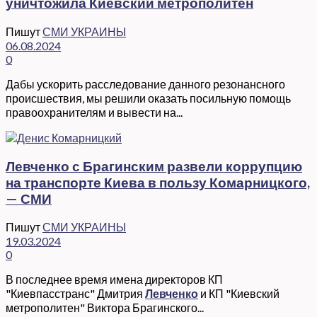
уничтожила Киевский метрополитен
Пишут
СМИ УКРАИНЫ
06.08.2024
0
Дабы ускорить расследование данного резонансного
происшествия, мы решили оказать посильную помощь
правоохранителям и вывести на...
Левченко с Брагинским развели коррупцию
на транспорте Киева в пользу Комарницкого,
— СМИ
Пишут
СМИ УКРАИНЫ
19.03.2024
0
В последнее время имена директоров КП
"Киевпасстранс" Дмитрия
Левченко
и КП "Киевский
метрополитен" Виктора Брагинского...