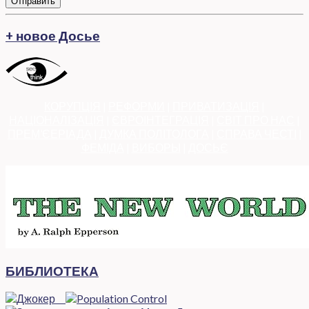
Отправить
+ новое Досье
КОРУПЦІЯ
|
РЕФОРМИ
|
ПРИВАТИЗАЦІЯ
|
НАЦІОНАЛІЗАЦІЯ
|
ЄВРОІНТЕГРАЦІЯ
|
СВІТ ПРО НАС
|
ПРЕМ’ЄЕРІАДА
|
ДУМКА ПОЛІТОЛОГА
|
СПРАВА ЧЕСТІ
|
ФЕМІДА
|
ВИБОРЫ
|
ДОСЬЄ
БИБЛИОТЕКА