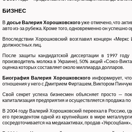
БИЗНЕС
В
досье Валерия Хорошковского
уже отмечено, что акти
авто из-за рубежа. Кроме того, одновременно он успешно
Впоследствии Хорошковский возглавил концерн «Меркс 
должностных лиц.
После защиты кандидатской диссертации в 1997 году В
производитель молока в Украине), 50% акций «Союз-Викта
оценка которых составляет около миллиарда долларов.
Биография Валерия Хорошковского
информирует, что
отношения у него с Дмитрием Фирташем, Виктором Пинчук
Свой секрет успеха бизнесмен объясняет просто — поку
капитализация предприятия и осуществляется продажа по 
В 2004 году Валерий Хорошковский переехал в Россию, г
его президентом одной из крупнейших в мире металлургич
сосредоточивается на медиаактивах, продав «Укрсоцбанк», 