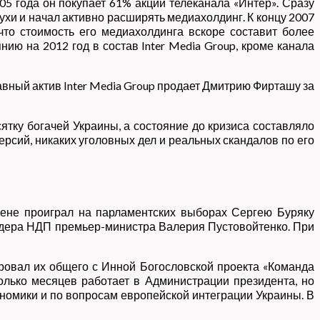
05 года он покупает 61% акций телеканала «Интер». Сразу
ухи и начал активно расширять медиахолдинг. К концу 2007
что стоимость его медиахолдинга вскоре составит более
ию на 2012 год в состав Inter Media Group, кроме канала
авный актив Inter Media Group продает Дмитрию Фирташу за
тку богачей Украины, а состояние до кризиса составляло
версий, никаких уголовных дел и реальных скандалов по его
пене проиграл на парламентских выборах Сергею Буряку
лидера НДП премьер-министра Валерия Пустовойтенко. При
овал их общего с Инной Богословской проекта «Команда
олько месяцев работает в Администрации президента, но
номики и по вопросам европейской интеграции Украины. В