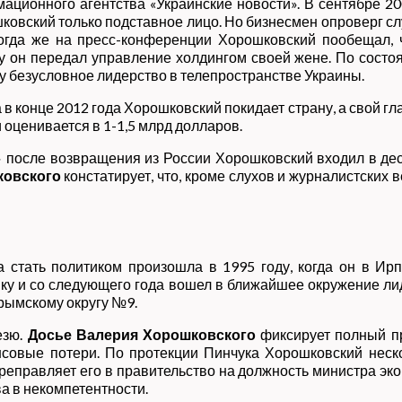
ационного агентства «Украинские новости». В сентябре 20
шковский только подставное лицо. Но бизнесмен опроверг сл
Тогда же на пресс-конференции Хорошковский пообещал, 
 он передал управление холдингом своей жене. По состоян
гу безусловное лидерство в телепространстве Украины.
 конце 2012 года Хорошковский покидает страну, а свой гл
 оценивается в 1-1,5 млрд долларов.
 после возвращения из России Хорошковский входил в деся
ковского
констатирует, что, кроме слухов и журналистских 
 стать политиком произошла в 1995 году, когда он в Ир
тику и со следующего года вошел в ближайшее окружение 
крымскому округу №9.
езю.
Досье Валерия Хорошковского
фиксирует полный пр
нсовые потери. По протекции Пинчука Хорошковский неск
еправляет его в правительство на должность министра эко
а в некомпетентности.