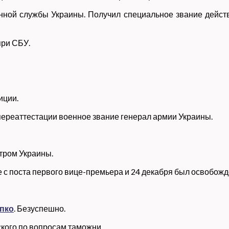
енной службы Украины. Получил специальное звание дейс
при СБУ.
иции.
 переаттестации военное звание генерал армии Украины.
тром Украины.
е с поста первого вице-премьера и 24 декабря был освобож
пко
. Безуспешно.
ского по вопросам таможни.