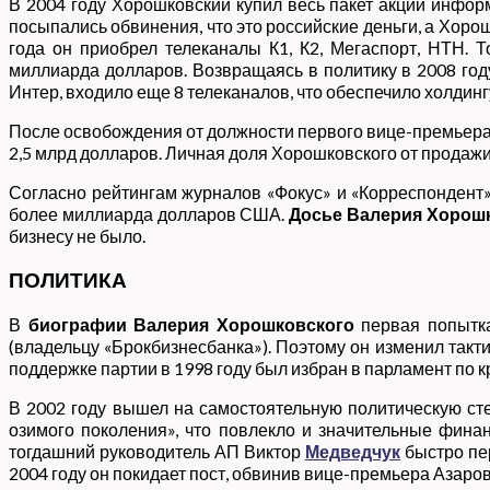
В 2004 году Хорошковский купил весь пакет акций информ
посыпались обвинения, что это российские деньги, а Хоро
года он приобрел телеканалы К1, К2, Мегаспорт, НТН. 
миллиарда долларов. Возвращаясь в политику в 2008 году
Интер, входило еще 8 телеканалов, что обеспечило холдин
После освобождения от должности первого вице-премьера в
2,5 млрд долларов. Личная доля Хорошковского от продажи
Согласно рейтингам журналов «Фокус» и «Корреспондент»
более миллиарда долларов США.
Досье Валерия Хорош
бизнесу не было.
ПОЛИТИКА
В
биографии Валерия Хорошковского
первая попытка
(владельцу «Брокбизнесбанка»). Поэтому он изменил так
поддержке партии в 1998 году был избран в парламент по 
В 2002 году вышел на самостоятельную политическую ст
озимого поколения», что повлекло и значительные фина
тогдашний руководитель АП Виктор
Медведчук
быстро пер
2004 году он покидает пост, обвинив вице-премьера Азаров