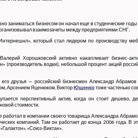
вно заниматься бизнесом он начал еще в студенческие годы
 организовывал взаимозачеты между предприятиями СНГ.
Интернешнл», который стал лидером по производству меб
алерий Хорошковский активно накапливает бизнес-акти
н» (производитель водки), небольшой процент акций россий
 его друзья — российский бизнесмен Александр Абрамов 
ом, Арсением Яценюком. Виктор
Ющенко
тоже частенько со
пается перспективный актив, когда он стоит дешево, д
новой стоимости.
де работал в компании своего товарища Александра Абрам
еских компаний. Там он работает до конца 2006 года. В 
«Галактон», «Союз-Виктан».