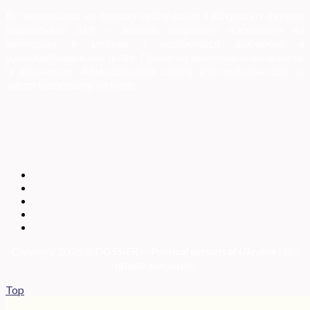
Всі матеріали на даному сайті взяті з відкритих джерел
українських ЗМІ — мають зворотне посилання на
матеріал в мережі і надаються виключно в
ознайомлювальних цілях. Права на матеріали належать
їх власникам. Адміністрація сайту відповідальності за
зміст матеріалу не несе.
Copyright 2026 ©
DOSSIER — Political persons of Ukrain
e
| Всі
права захищені
Top