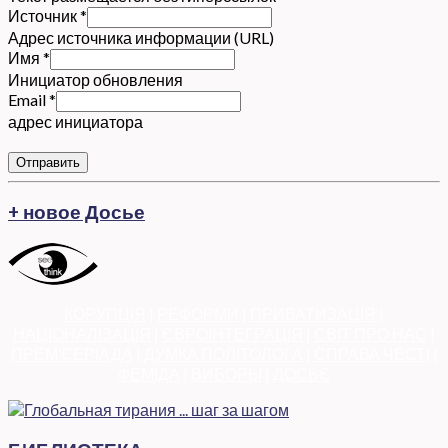
Источник
*
Адрес источника информации (URL)
Имя
*
Инициатор обновления
Email
*
адрес инициатора
Отправить
+ новое Досье
КОРУПЦІЯ
|
РЕФОРМИ
|
ПРИВАТИЗАЦІЯ
|
НАЦІОНАЛІЗАЦІЯ
|
ЄВРОІНТЕГРАЦІЯ
|
СВІТ ПРО НАС
|
ПРЕМ’ЄЕРІАДА
|
ДУМКА ПОЛІТОЛОГА
|
СПРАВА ЧЕСТІ
|
ФЕМІДА
|
ВИБОРЫ
|
ДОСЬЄ