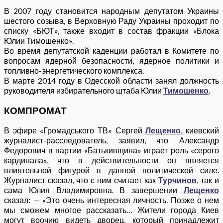
В 2007 году становится народным депутатом Украины
шестого созыва, в Верховную Раду Украины проходит по
списку «БЮТ», также входит в состав фракции «Блока
Юлии Тимошенко».
Во время депутатской каденции работал в Комитете по
вопросам ядерной безопасности, ядерное политики и
топливно-энергетического комплекса.
В марте 2014 году в Одесской области занял должность
руководителя избирательного штаба Юлии
Тимошенко
.
КОМПРОМАТ
В эфире «Громадського ТВ» Сергей
Лещенко
, киевский
журналист-расследователь, заявил, что Александр
Федорович в партии «Батькивщина» играет роль «серого
кардинала», что в действительности он является
влиятельной фигурой в данной политической силе.
Журналист сказал, что с ним считает как
Турчинов
, так и
сама Юлия Владимировна. В завершении
Лещенко
сказал: — «Это очень интересная личность. Позже о нем
мы сможем многое рассказать… Жители города Киев
могут воочию видеть дворец, который принадлежит