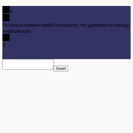
0
Оставьте комментарий! Напишите, что думаете по поводу
информации.
x
(
)
x
|
Ответить
Insert