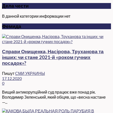
Дела чести
В данной категории информации нет
Фемида
Справи Онищенка, Насірова, Труханова та
інших: чи стане 2021-й «роком гучних
посадок»?
Пишут
СМИ УКРАИНЫ
17.12.2020
0
Вищий антикорупційний суд працює вже понад рік.
Володимир Зеленський, який обіцяв, що «весна настане
—...