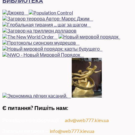
БИБЛИОТЕКА
Є питання? Пишіть нам:
Розміщення інформації
—
adv@web777.kiev.ua
Загальні питання
—
info@web777.kiev.ua