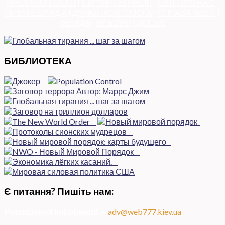
НАЦІОНАЛІЗАЦІЯ
|
ЄВРОІНТЕГРАЦІЯ
|
СВІТ ПРО НАС
|
ПРЕМ’ЄЕРІАДА
|
ДУМКА ПОЛІТОЛОГА
|
СПРАВА ЧЕСТІ
|
ФЕМІДА
|
ВИБОРЫ
|
ДОСЬЄ
БИБЛИОТЕКА
Є питання? Пишіть нам:
Розміщення інформації
—
adv@web777.kiev.ua