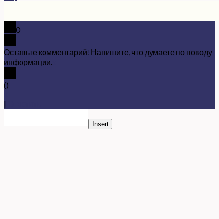
0
Оставьте комментарий! Напишите, что думаете по поводу
информации.
x
(
)
x
|
Ответить
Insert