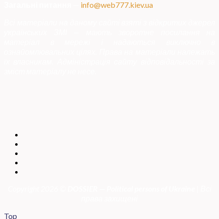
Загальні питання
—
info@web777.kiev.ua
Всі матеріали на даному сайті взяті з відкритих джерел
українських ЗМІ — мають зворотне посилання на
матеріал в мережі і надаються виключно в
ознайомлювальних цілях. Права на матеріали належать
їх власникам. Адміністрація сайту відповідальності за
зміст матеріалу не несе.
Copyright 2026 ©
DOSSIER — Political persons of Ukrain
e
| Всі
права захищені
Top