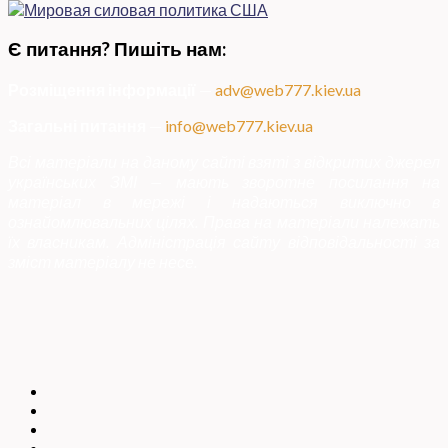
Є питання? Пишіть нам:
Розміщення інформації
—
adv@web777.kiev.ua
Загальні питання
—
info@web777.kiev.ua
Всі матеріали на даному сайті взяті з відкритих джерел
українських ЗМІ — мають зворотне посилання на
матеріал в мережі і надаються виключно в
ознайомлювальних цілях. Права на матеріали належать
їх власникам. Адміністрація сайту відповідальності за
зміст матеріалу не несе.