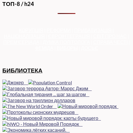
ТОП-8 / h24
КОРУПЦІЯ
|
РЕФОРМИ
|
ПРИВАТИЗАЦІЯ
|
НАЦІОНАЛІЗАЦІЯ
|
ЄВРОІНТЕГРАЦІЯ
|
СВІТ ПРО НАС
|
ПРЕМ’ЄЕРІАДА
|
ДУМКА ПОЛІТОЛОГА
|
СПРАВА ЧЕСТІ
|
ФЕМІДА
|
ВИБОРЫ
|
ДОСЬЄ
БИБЛИОТЕКА