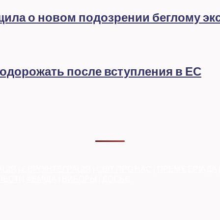
бщила о новом подозрении беглому эк
подорожать после вступления в ЕС
АЦІЯ
|
ЄВРОІНТЕГРАЦІЯ
|
СВІТ ПРО НАС
|
ПРЕМ’ЄЕРІАДА
ЧЕСТІ
|
ФЕМІДА
|
ВИБОРЫ
|
ДОСЬЄ