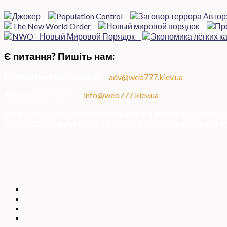
Є питання? Пишіть нам:
Розміщення інформації
—
adv@web777.kiev.ua
Загальні питання
—
info@web777.kiev.ua
Всі матеріали на даному сайті взяті з відкритих джерел
ознайомлювальних цілях. Права на матеріали належать їх 