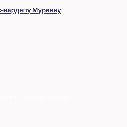
с-нардепу Мураеву
|
ДУМКА ПОЛІТОЛОГА
|
СПРАВА