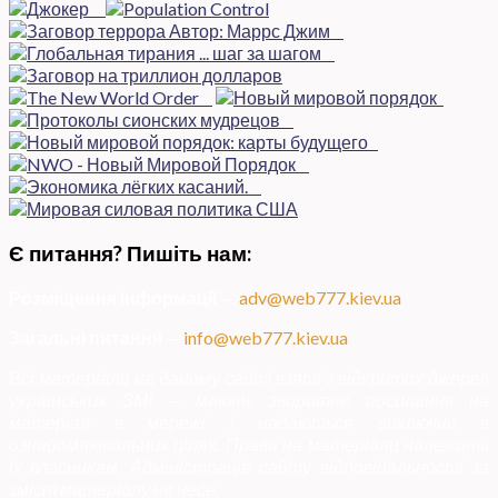
Є питання? Пишіть нам:
Розміщення інформації
—
adv@web777.kiev.ua
Загальні питання
—
info@web777.kiev.ua
Всі матеріали на даному сайті взяті з відкритих джерел
українських ЗМІ — мають зворотне посилання на
матеріал в мережі і надаються виключно в
ознайомлювальних цілях. Права на матеріали належать
їх власникам. Адміністрація сайту відповідальності за
зміст матеріалу не несе.