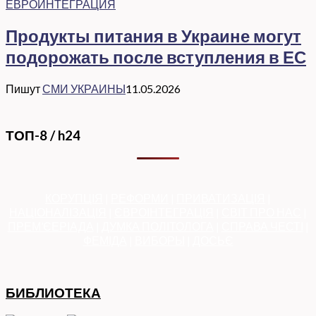
ЕВРОИНТЕГРАЦИЯ
Продукты питания в Украине могут
подорожать после вступления в ЕС
Пишут
СМИ УКРАИНЫ
11.05.2026
ТОП-8 / h24
КОРУПЦІЯ
|
РЕФОРМИ
|
ПРИВАТИЗАЦІЯ
|
НАЦІОНАЛІЗАЦІЯ
|
ЄВРОІНТЕГРАЦІЯ
|
СВІТ ПРО НАС
|
ПРЕМ’ЄЕРІАДА
|
ДУМКА ПОЛІТОЛОГА
|
СПРАВА ЧЕСТІ
|
ФЕМІДА
|
ВИБОРЫ
|
ДОСЬЄ
БИБЛИОТЕКА