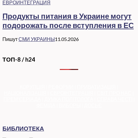
ЕВРОИНТЕГРАЦИЯ
Продукты питания в Украине могут
подорожать после вступления в ЕС
Пишут
СМИ УКРАИНЫ
11.05.2026
ТОП-8 / h24
КОРУПЦІЯ
|
РЕФОРМИ
|
ПРИВАТИЗАЦІЯ
|
НАЦІОНАЛІЗАЦІЯ
|
ЄВРОІНТЕГРАЦІЯ
|
СВІТ ПРО НАС
|
ПРЕМ’ЄЕРІАДА
|
ДУМКА ПОЛІТОЛОГА
|
СПРАВА ЧЕСТІ
|
ФЕМІДА
|
ВИБОРЫ
|
ДОСЬЄ
БИБЛИОТЕКА