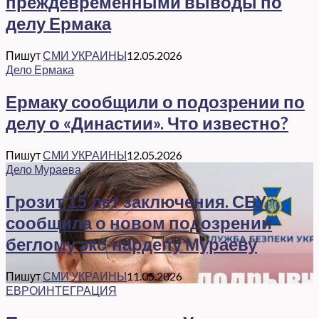
преждевременными выводы по
делу Ермака
Пишут
СМИ УКРАИНЫ
12.05.2026
Дело Ермака
Ермаку сообщили о подозрении по
делу о «Династии». Что известно?
Пишут
СМИ УКРАИНЫ
12.05.2026
Дело Мураева
Грозит 15 лет заключения. СБУ
сообщила о новом подозрении
беглому экс-нардепу Мураеву
Пишут
СМИ УКРАИНЫ
11.05.2026
ЕВРОИНТЕГРАЦИЯ