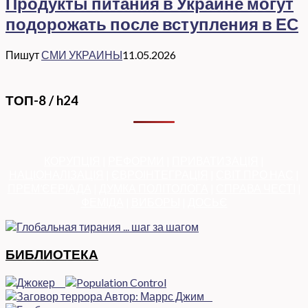
Продукты питания в Украине могут
подорожать после вступления в ЕС
Пишут
СМИ УКРАИНЫ
11.05.2026
ТОП-8 / h24
КОРУПЦІЯ
|
РЕФОРМИ
|
ПРИВАТИЗАЦІЯ
|
НАЦІОНАЛІЗАЦІЯ
|
ЄВРОІНТЕГРАЦІЯ
|
СВІТ ПРО НАС
|
ПРЕМ’ЄЕРІАДА
|
ДУМКА ПОЛІТОЛОГА
|
СПРАВА ЧЕСТІ
|
ФЕМІДА
|
ВИБОРЫ
|
ДОСЬЄ
БИБЛИОТЕКА