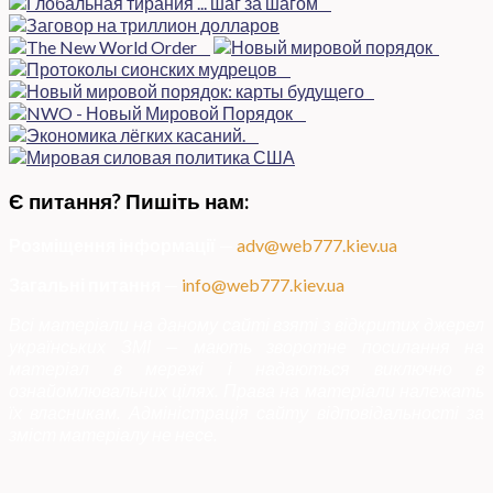
Є питання? Пишіть нам:
Розміщення інформації
—
adv@web777.kiev.ua
Загальні питання
—
info@web777.kiev.ua
Всі матеріали на даному сайті взяті з відкритих джерел
українських ЗМІ — мають зворотне посилання на
матеріал в мережі і надаються виключно в
ознайомлювальних цілях. Права на матеріали належать
їх власникам. Адміністрація сайту відповідальності за
зміст матеріалу не несе.