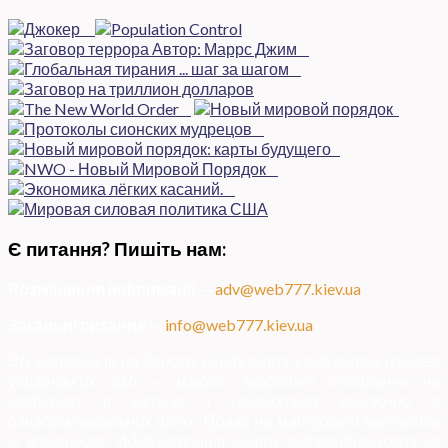
Є питання? Пишіть нам:
Розміщення інформації
—
adv@web777.kiev.ua
Загальні питання
—
info@web777.kiev.ua
Всі матеріали на даному сайті взяті з відкритих джерел
українських ЗМІ — мають зворотне посилання на
матеріал в мережі і надаються виключно в
ознайомлювальних цілях. Права на матеріали належать
їх власникам. Адміністрація сайту відповідальності за