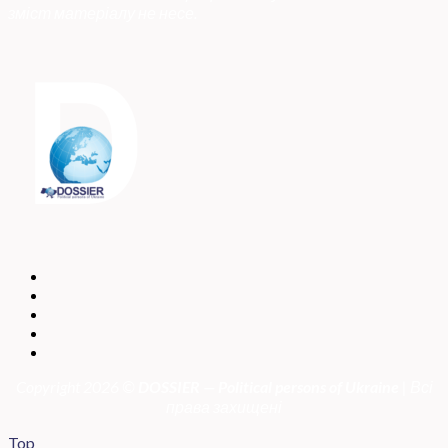
зміст матеріалу не несе.
Copyright 2026 ©
DOSSIER — Political persons of Ukrain
e
| Всі
права захищені
Top