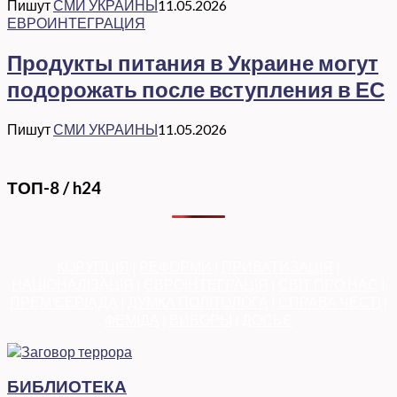
Пишут
СМИ УКРАИНЫ
11.05.2026
ЕВРОИНТЕГРАЦИЯ
Продукты питания в Украине могут
подорожать после вступления в ЕС
Пишут
СМИ УКРАИНЫ
11.05.2026
ТОП-8 / h24
КОРУПЦІЯ
|
РЕФОРМИ
|
ПРИВАТИЗАЦІЯ
|
НАЦІОНАЛІЗАЦІЯ
|
ЄВРОІНТЕГРАЦІЯ
|
СВІТ ПРО НАС
|
ПРЕМ’ЄЕРІАДА
|
ДУМКА ПОЛІТОЛОГА
|
СПРАВА ЧЕСТІ
|
ФЕМІДА
|
ВИБОРЫ
|
ДОСЬЄ
БИБЛИОТЕКА