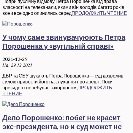
Попри публічну відмову Петра Порошенка від права
власності на телеканали, якими він володів багато років,
вони все одно опинились серед
ПРОДОЛЖИТЬ ЧТЕНИЕ
У чому саме звинувачуюють Петра
Порошенка у «вугільній справі»
2021-12-29
На:
29.12.2021
ДБР та СБУ шукають Петра Порошенка — суд дозволив
силою привести його на слухання про арешт. Поки
президент перебуває закордоном,
ПРОДОЛЖИТЬ
ЧТЕНИЕ
Дело Порошенко: побег не красит
экс-президента, но и суд может не