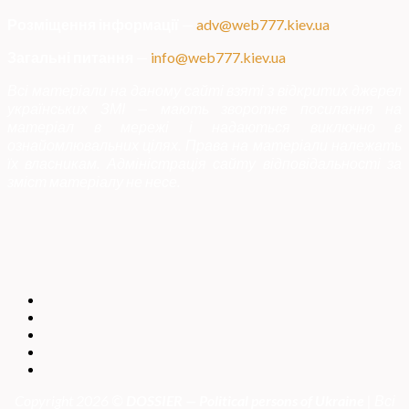
Розміщення інформації
—
adv@web777.kiev.ua
Загальні питання
—
info@web777.kiev.ua
Всі матеріали на даному сайті взяті з відкритих джерел
українських ЗМІ — мають зворотне посилання на
матеріал в мережі і надаються виключно в
ознайомлювальних цілях. Права на матеріали належать
їх власникам. Адміністрація сайту відповідальності за
зміст матеріалу не несе.
Copyright 2026 ©
DOSSIER — Political persons of Ukrain
e
| Всі