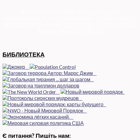
КОРУПЦІЯ
|
РЕФОРМИ
|
ПРИВАТИЗАЦІЯ
|
НАЦІОНАЛІЗАЦІЯ
|
ЄВРОІНТЕГРАЦІЯ
|
СВІТ ПРО НАС
|
ПРЕМ’ЄЕРІАДА
|
ДУМКА ПОЛІТОЛОГА
|
СПРАВА ЧЕСТІ
|
ФЕМІДА
|
ВИБОРЫ
|
ДОСЬЄ
БИБЛИОТЕКА
Є питання? Пишіть нам: