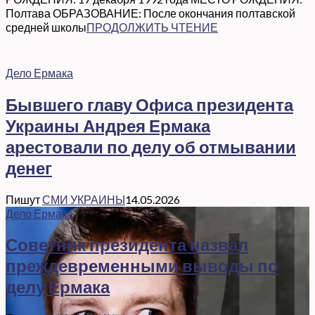
Полтава ОБРАЗОВАНИЕ: После окончания полтавской
средней школы
ПРОДОЛЖИТЬ ЧТЕНИЕ
Дело Ермака
Бывшего главу Офиса президента
Украины Андрея Ермака
арестовали по делу об отмывании
денег
Пишут
СМИ УКРАИНЫ
14.05.2026
Дело Ермака
Советник президента назвал
преждевременными выводы по
делу Ермака