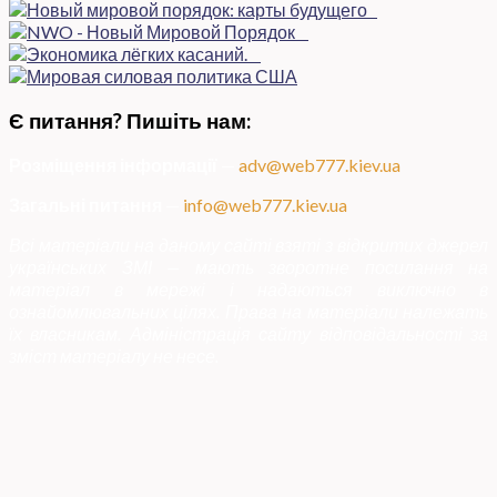
Є питання? Пишіть нам:
Розміщення інформації
—
adv@web777.kiev.ua
Загальні питання
—
info@web777.kiev.ua
Всі матеріали на даному сайті взяті з відкритих джерел
українських ЗМІ — мають зворотне посилання на
матеріал в мережі і надаються виключно в
ознайомлювальних цілях. Права на матеріали належать
їх власникам. Адміністрація сайту відповідальності за
зміст матеріалу не несе.