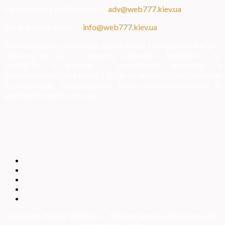
Розміщення інформації
—
adv@web777.kiev.ua
Загальні питання
—
info@web777.kiev.ua
Всі матеріали на даному сайті взяті з відкритих джерел
українських ЗМІ — мають зворотне посилання на
матеріал в мережі і надаються виключно в
ознайомлювальних цілях. Права на матеріали належать
їх власникам. Адміністрація сайту відповідальності за
зміст матеріалу не несе.
Copyright 2026 ©
DOSSIER — Political persons of Ukrain
e
| Всі