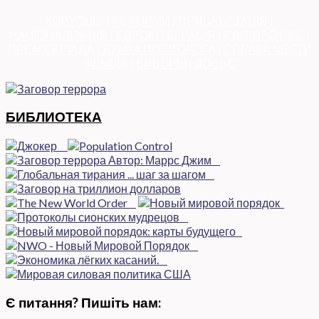
КОРУПЦІЯ
|
РЕФОРМИ
|
ПРИВАТИЗАЦІЯ
|
НАЦІОНАЛІЗАЦІЯ
|
ЄВРОІНТЕГРАЦІЯ
|
СВІТ ПРО НАС
|
ПРЕМ’ЄЕРІАДА
|
ДУМКА ПОЛІТОЛОГА
|
СПРАВА ЧЕСТІ
|
ФЕМІДА
|
ВИБОРЫ
|
ДОСЬЄ
БИБЛИОТЕКА
Є питання? Пишіть нам: