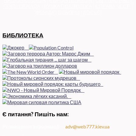
НАЦІОНАЛІЗАЦІЯ
|
ЄВРОІНТЕГРАЦІЯ
|
СВІТ ПРО НАС
|
ПРЕМ’ЄЕРІАДА
|
ДУМКА ПОЛІТОЛОГА
|
СПРАВА ЧЕСТІ
|
ФЕМІДА
|
ВИБОРЫ
|
ДОСЬЄ
БИБЛИОТЕКА
Є питання? Пишіть нам:
Розміщення інформації
—
adv@web777.kiev.ua