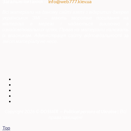
Загальні питання
—
info@web777.kiev.ua
Всі матеріали на даному сайті взяті з відкритих джерел
українських ЗМІ — мають зворотне посилання на
матеріал в мережі і надаються виключно в
ознайомлювальних цілях. Права на матеріали належать
їх власникам. Адміністрація сайту відповідальності за
зміст матеріалу не несе.
Copyright 2026 ©
DOSSIER — Political persons of Ukrain
e
| Всі
права захищені
Top