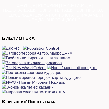
КОРУПЦІЯ
|
РЕФОРМИ
|
ПРИВАТИЗАЦІЯ
|
НАЦІОНАЛІЗАЦІЯ
|
ЄВРОІНТЕГРАЦІЯ
|
СВІТ ПРО НАС
|
ПРЕМ’ЄЕРІАДА
|
ДУМКА ПОЛІТОЛОГА
|
СПРАВА ЧЕСТІ
|
ФЕМІДА
|
ВИБОРЫ
|
ДОСЬЄ
БИБЛИОТЕКА
Є питання? Пишіть нам: