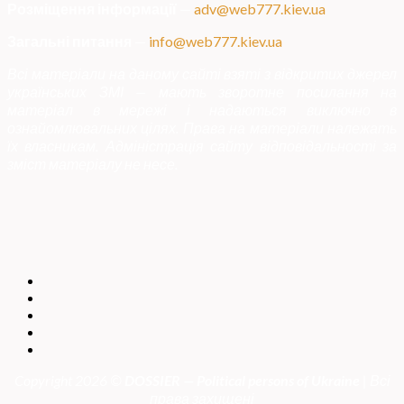
Розміщення інформації
—
adv@web777.kiev.ua
Загальні питання
—
info@web777.kiev.ua
Всі матеріали на даному сайті взяті з відкритих джерел
українських ЗМІ — мають зворотне посилання на
матеріал в мережі і надаються виключно в
ознайомлювальних цілях. Права на матеріали належать
їх власникам. Адміністрація сайту відповідальності за
зміст матеріалу не несе.
Copyright 2026 ©
DOSSIER — Political persons of Ukrain
e
| Всі
права захищені