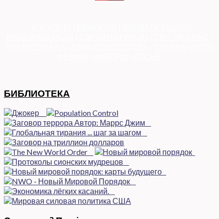
КОРУПЦІЯ
|
РЕФОРМИ
|
ПРИВАТИЗАЦІЯ
|
НАЦІОНАЛІЗАЦІЯ
|
ЄВРОІНТЕГРАЦІЯ
|
СВІТ ПРО НАС
|
ПРЕМ’ЄЕРІАДА
|
ДУМКА ПОЛІТОЛОГА
|
СПРАВА ЧЕСТІ
|
ФЕМІДА
|
ВИБОРЫ
|
ДОСЬЄ
БИБЛИОТЕКА