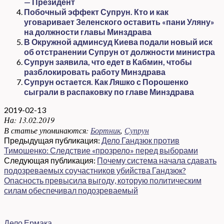
— Президент
Побочный эффект Супрун. Кто и как
уговаривает Зеленского оставить «пани Уляну»
на должности главы Минздрава
В Окружной админсуд Киева подали новый иск
об отстранении Супрун от должности министра
Супрун заявила, что едет в Кабмин, чтобы
разблокировать работу Минздрава
Супрун остается. Как Ляшко с Порошенко
сыграли в распаковку по главе Минздрава
2019-02-13
На:
13.02.2019
В статье упоминаются:
Бортник
,
Супрун
Предыдущая публикация:
Дело Гандзюк против
Тимошенко: Следствие «прозрело» перед выборами
Следующая публикация:
Почему система начала сдавать
подозреваемых соучастников убийства Гандзюк?
Опасность превысила выгоду, которую политическим
силам обеспечивал подозреваемый
Дело Ермака