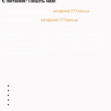
Є питання? Пишіть нам:
Розміщення інформації
—
adv@web777.kiev.ua
Загальні питання
—
info@web777.kiev.ua
Всі матеріали на даному сайті взяті з відкритих джерел
українських ЗМІ — мають зворотне посилання на
матеріал в мережі і надаються виключно в
ознайомлювальних цілях. Права на матеріали належать
їх власникам. Адміністрація сайту відповідальності за
зміст матеріалу не несе.