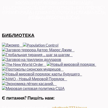
КОРУПЦІЯ
|
РЕФОРМИ
|
ПРИВАТИЗАЦІЯ
|
НАЦІОНАЛІЗАЦІЯ
|
ЄВРОІНТЕГРАЦІЯ
|
СВІТ ПРО НАС
|
ПРЕМ’ЄЕРІАДА
|
ДУМКА ПОЛІТОЛОГА
|
СПРАВА ЧЕСТІ
|
ФЕМІДА
|
ВИБОРЫ
|
ДОСЬЄ
БИБЛИОТЕКА
Є питання? Пишіть нам:
Розміщення інформації
—
adv@web777.kiev.ua