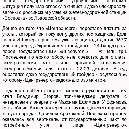
перед государственными украинскими шахтами.
Ситуация получила огласку, активисты даже блокировали
вагоны с российским углем на железнодорожной станции
«Сосновка» во Львовской области.
Дошло до того, что «Центрэнерго» перестало платить за
уголь , который он покупал у других поставщиков. Долг
перед «Шахтерсктрансом» уже к концу года достиг 362,7
млн грн, перед «Укрдонинвест трейдинг» – 1,44 млрд грн, а
перед государственным «Львовуголь» – 92 млн грн.
Последнее потеряло оборотные средства для оплаты
электроэнергии, что стало причиной отключения
электроснабжения для госшахт 22-23 декабря. В суд
обратился даже государственный трейдер «Госуглеснаб»,
которому «Центрэнерго» задолжало 339 млн грн.
Недавно на «Центрэнерго» сменился руководитель – им
стал Владимир Егоров, топ-менеджер депутата с
интересами в энергетике Максима Ефимова. У Ефимова
есть общие бизнес-интересы с руководителем фракции
«Слуга народа» Давидом Арахамией. Под их контролем
оказалась вся вертикаль: от государственных шахт до
потребителя угля в лице «Центрэнерго».