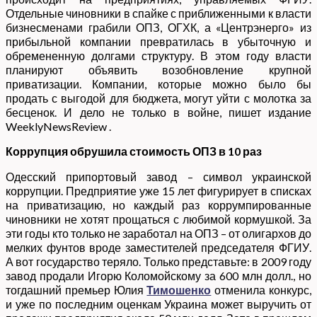
Отдельные чиновники в спайке с приближенными к власти
бизнесменами грабили ОПЗ, ОГХК, а «Центрэнерго» из
прибыльной компании превратилась в убыточную и
обремененную долгами структуру. В этом году власти
планируют объявить возобновление крупной
приватизации. Компании, которые можно было бы
продать с выгодой для бюджета, могут уйти с молотка за
бесценок. И дело не только в войне, пишет издание
WeeklyNewsReview .
Коррупция обрушила стоимость ОПЗ в 10 раз
Одесский припортовый завод – символ украинской
коррупции. Предприятие уже 15 лет фигурирует в списках
на приватизацию, но каждый раз коррумпированные
чиновники не хотят прощаться с любимой кормушкой. За
эти годы кто только не заработал на ОПЗ – от олигархов до
мелких фунтов вроде заместителей председателя ФГИУ.
А вот государство теряло. Только представьте: в 2009 году
завод продали Игорю Коломойскому за 600 млн долл., но
тогдашний премьер Юлия
Тимошенко
отменила конкурс,
и уже по последним оценкам Украина может выручить от