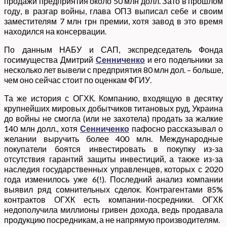
продажи предприятия около 50 млн долл. Зато в прошлом
году, в разгар войны, глава ОПЗ выписал себе и своим
заместителям 7 млн грн премии, хотя завод в это время
находился на консервации.
По данным НАБУ и САП, экспредседатель Фонда
госимущества Дмитрий
Сенниченко
и его подельники за
несколько лет вывели с предприятия 80 млн дол. – больше,
чем оно сейчас стоит по оценкам ФГИУ.
Та же история с ОГХК. Компанию, входящую в десятку
крупнейших мировых добытчиков титановых руд, Украина
до войны не смогла (или не захотела) продать за жалкие
140 млн долл., хотя
Сенниченко
пафосно рассказывал о
желании выручить более 400 млн. Международные
покупатели боятся инвестировать в покупку из-за
отсутствия гарантий защиты инвестиций, а также из-за
наследия государственных управленцев, которых с 2020
года изменилось уже 6(!). Последний анализ компании
выявил ряд сомнительных сделок. Контрагентами 85%
контрактов ОГХК есть компании-посредники. ОГХК
недополучила миллионы гривен дохода, ведь продавала
продукцию посредникам, а не напрямую производителям.