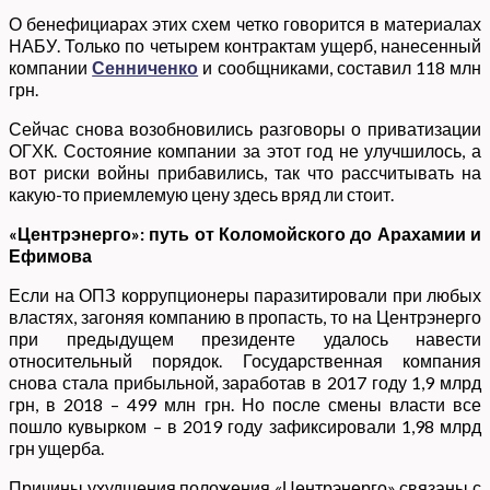
О бенефициарах этих схем четко говорится в материалах
НАБУ. Только по четырем контрактам ущерб, нанесенный
компании
Сенниченко
и сообщниками, составил 118 млн
грн.
Сейчас снова возобновились разговоры о приватизации
ОГХК. Состояние компании за этот год не улучшилось, а
вот риски войны прибавились, так что рассчитывать на
какую-то приемлемую цену здесь вряд ли стоит.
«Центрэнерго»: путь от Коломойского до Арахамии и
Ефимова
Если на ОПЗ коррупционеры паразитировали при любых
властях, загоняя компанию в пропасть, то на Центрэнерго
при предыдущем президенте удалось навести
относительный порядок. Государственная компания
снова стала прибыльной, заработав в 2017 году 1,9 млрд
грн, в 2018 – 499 млн грн. Но после смены власти все
пошло кувырком – в 2019 году зафиксировали 1,98 млрд
грн ущерба.
Причины ухудшения положения «Центрэнерго» связаны с