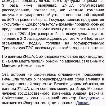
схему распродажи угля частным структурам по ценам в 2-
3 раза ниже рыночных. ZN.UA опубликовало
расследование, показавшее, как частные компании
получали государственный уголь с невероятной скидкой
до 50% от рыночной цены. Государственные предприятия
«Укруголь» и «Добропольеуголь-добыча» прошлой осенью
продавали частным покупателям уголь по 1900-4300 грн/
т., а вот ТЭС «Центрэнерго» были вынуждены покупать
топливо в 2-3 раза дороже. Дошло до того, что «Нефтегаз»
ограничивал подачу топлива на государственную
Трипольскую ТЭС, поскольку она газ брала, но не платила.
По данным ZN.UA, СБУ открыла уголовное производство.
В начале марта прошли обыски по адресам, связанным с
Максимом Немчиновым.
Эта история не закончилась оглашением подозрений.
Речь шла только о перераспределении сфер влияния в
государственной энергетике. Бенефициаром обысков, по
данным ZN.UA, стал советник министра Игорь Миронюк,
человек государственного изменника Андрея Деркача.
Собственно, и сам нынешний министр
Галущенко
–
выходец из «Энергоатома», где заправлял
Деркач
.