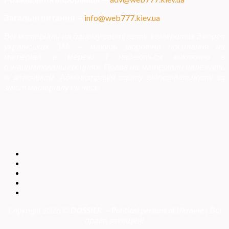
Загальні питання
—
info@web777.kiev.ua
Всі матеріали на даному сайті взяті з відкритих джерел
українських ЗМІ — мають зворотне посилання на
матеріал в мережі і надаються виключно в
ознайомлювальних цілях. Права на матеріали належать
їх власникам. Адміністрація сайту відповідальності за
зміст матеріалу не несе.
Copyright 2026 ©
DOSSIER — Political persons of Ukrain
e
| Всі
права захищені