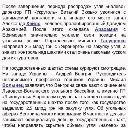
После завершения периода распродаж угля «налево»
директор ГП «Укруголь» Виталий Зюзько уволился с
занимаемой должности, и в январе его место занял
Александр
Хейло
– человек, пролоббированный Давидом
Арахамией. После этого скандала
Арахамия
с
Ефимовым значительно усилили свои позиции на
угольном рынке. Параллельно министр
Галущенко
направил 2,5 млрд грн с «Укрэнерго» на закупку угля, а
значит, контроль над шахтами стал очень лакомым куском
для их кураторов.
На государственных шахтах схемы курируют смотрящие.
На западе Украины – Андрей Венгрин. Руководитель
независимого профсоюза горняков Украины Михаил
Волынец
заявляет, что Венгрина связывают с хищением
Львовско-Волынского угольного бассейна, а именно ГП
«Львовуголь». В прошлом году он расставлял своих людей
на государственных шахтах после того, как государство
выделило 2,5 млрд грн на закупку угля. Об угольных
аферах Венгрина много информации. В частности, дельцы
занижают официальную добычу государственных шахт,
чтобы направлять скрытые объемы угля «налево» за