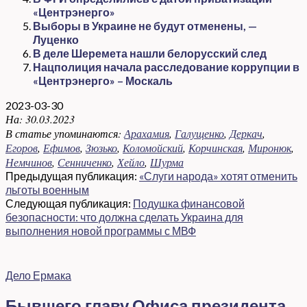
«Центрэнерго»
Выборы в Украине не будут отменены, —
Луценко
В деле Шеремета нашли белорусский след
Нацполиция начала расследование коррупции в
«Центрэнерго» – Москаль
2023-03-30
На:
30.03.2023
В статье упоминаются:
Арахамия
,
Галущенко
,
Деркач
,
Егоров
,
Ефимов
,
Зюзько
,
Коломойский
,
Корчинская
,
Миронюк
,
Немчинов
,
Сенниченко
,
Хейло
,
Шурма
Предыдущая публикация:
«Слуги народа» хотят отменить
льготы военным
Следующая публикация:
Подушка финансовой
безопасности: что должна сделать Украина для
выполнения новой программы с МВФ
Дело Ермака
Бывшего главу Офиса президента