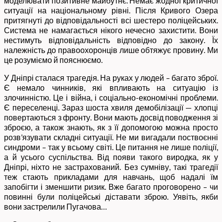
моделювати позитивне майбутнє. Немає жодної критичної
ситуації на національному рівні. Після Кривого Озера
притягнуті до відповідальності всі шестеро поліцейських.
Система не намагається нікого нечесно захистити. Вони
нестимуть відповідальність відповідно до закону. Їх
належність до правоохоронців лише обтяжує провину. Ми
це розуміємо й пояснюємо.
У Дніпрі сталася трагедія. На руках у людей – багато зброї.
Є немало чинників, які впливають на ситуацію із
злочинністю. Це і війна, і соціально-економічні проблеми.
Є переселенці. Зараз шоста хвиля демобілізації — хлопці
повертаються з фронту. Вони мають досвід поводження зі
зброєю, а також знають, як з її допомогою можна просто
розв’язувати складні ситуації. Не ми вигадали поствоєнні
синдроми – так у всьому світі. Це питання не лише поліції,
а й усього суспільства. Від появи такого виродка, як у
Дніпрі, ніхто не застрахований. Без сумніву, такі трагедії
теж стають прикладами для навчань, щоб надалі їм
запобігти і зменшити ризик. Вже багато проговорено – чи
повинні були поліцейські діставати зброю. Уявіть, якби
вони застрелили Пугачова…