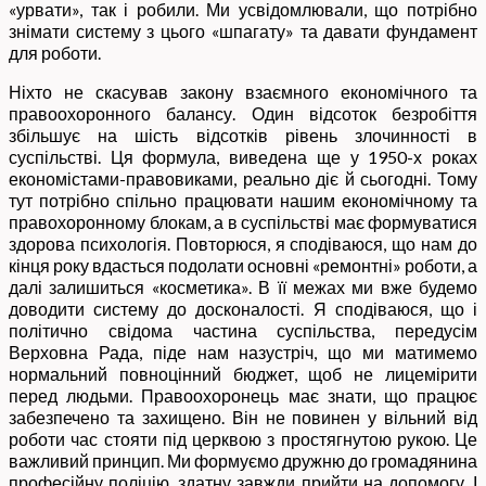
«урвати», так і робили. Ми усвідомлювали, що потрібно
знімати систему з цього «шпагату» та давати фундамент
для роботи.
Ніхто не скасував закону взаємного економічного та
правоохоронного балансу. Один відсоток безробіття
збільшує на шість відсотків рівень злочинності в
суспільстві. Ця формула, виведена ще у 1950-х роках
економістами-правовиками, реально діє й сьогодні. Тому
тут потрібно спільно працювати нашим економічному та
правохоронному блокам, а в суспільстві має формуватися
здорова психологія. Повторюся, я сподіваюся, що нам до
кінця року вдасться подолати основні «ремонтні» роботи, а
далі залишиться «косметика». В її межах ми вже будемо
доводити систему до досконалості. Я сподіваюся, що і
політично свідома частина суспільства, передусім
Верховна Рада, піде нам назустріч, що ми матимемо
нормальний повноцінний бюджет, щоб не лицемірити
перед людьми. Правоохоронець має знати, що працює
забезпечено та захищено. Він не повинен у вільний від
роботи час стояти під церквою з простягнутою рукою. Це
важливий принцип. Ми формуємо дружню до громадянина
професійну поліцію, здатну завжди прийти на допомогу. І