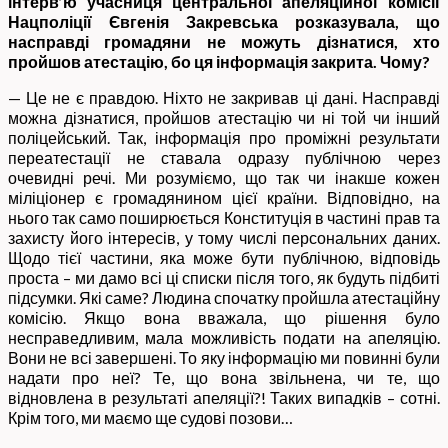
інтерв’ю учасниця центральної апеляційної комісії
Нацполіції Євгенія Закревська
розказувала, що
насправді громадяни не можуть дізнатися, хто
пройшов атестацію, бо ця інформація закрита. Чому?
— Це не є правдою. Ніхто не закривав ці дані. Насправді
можна дізнатися, пройшов атестацію чи ні той чи інший
поліцейський. Так, інформація про проміжні результати
переатестації не ставала одразу публічною через
очевидні речі. Ми розуміємо, що так чи інакше кожен
міліціонер є громадянином цієї країни. Відповідно, на
нього так само поширюється Конституція в частині прав та
захисту його інтересів, у тому числі персональних даних.
Щодо тієї частини, яка може бути публічною, відповідь
проста – ми дамо всі ці списки після того, як будуть підбиті
підсумки. Які саме? Людина спочатку пройшла атестаційну
комісію. Якщо вона вважала, що рішення було
несправедливим, мала можливість подати на апеляцію.
Вони не всі завершені. То яку інформацію ми повинні були
надати про неї? Те, що вона звільнена, чи те, що
відновлена в результаті апеляції?! Таких випадків – сотні.
Крім того, ми маємо ще судові позови…