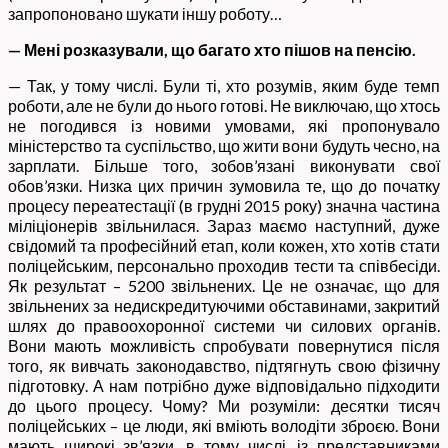
запропоновано шукати іншу роботу…
— Мені розказували, що багато хто пішов на пенсію.
— Так, у тому числі. Були ті, хто розумів, яким буде темп
роботи, але не були до нього готові. Не виключаю, що хтось
не погодився із новими умовами, які пропонувало
міністерство та суспільство, що жити вони будуть чесно, на
зарплати. Більше того, зобов’язані виконувати свої
обов’язки. Низка цих причин зумовила те, що до початку
процесу переатестації (в грудні 2015 року) значна частина
міліціонерів звільнилася. Зараз маємо наступний, дуже
свідомий та професійний етап, коли кожен, хто хотів стати
поліцейським, персонально проходив тести та співбесіди.
Як результат – 5200 звільнених. Це не означає, що для
звільнених за недискредитуючими обставинами, закритий
шлях до правоохоронної системи чи силових органів.
Вони мають можливість спробувати повернутися після
того, як вивчать законодавство, підтягнуть свою фізичну
підготовку. А нам потрібно дуже відповідально підходити
до цього процесу. Чому? Ми розуміли: десятки тисяч
поліцейських – це люди, які вміють володіти зброєю. Вони
мають широкі зв’язки, в тому числі, із представниками