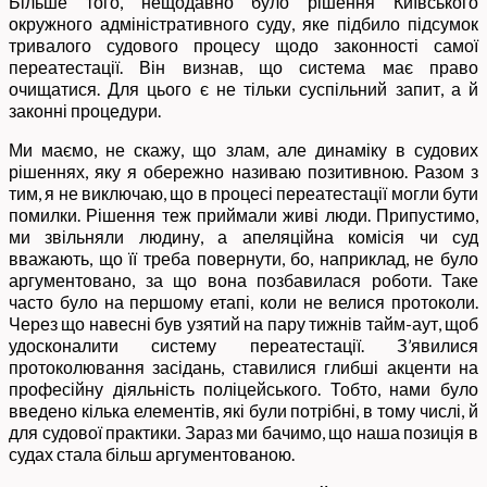
Більше того, нещодавно було рішення Київського
окружного адміністративного суду, яке підбило підсумок
тривалого судового процесу щодо законності самої
переатестації. Він визнав, що система має право
очищатися. Для цього є не тільки суспільний запит, а й
законні процедури.
Ми маємо, не скажу, що злам, але динаміку в судових
рішеннях, яку я обережно називаю позитивною. Разом з
тим, я не виключаю, що в процесі переатестації могли бути
помилки. Рішення теж приймали живі люди. Припустимо,
ми звільняли людину, а апеляційна комісія чи суд
вважають, що її треба повернути, бо, наприклад, не було
аргументовано, за що вона позбавилася роботи. Таке
часто було на першому етапі, коли не велися протоколи.
Через що навесні був узятий на пару тижнів тайм-аут, щоб
удосконалити систему переатестації. З’явилися
протоколювання засідань, ставилися глибші акценти на
професійну діяльність поліцейського. Тобто, нами було
введено кілька елементів, які були потрібні, в тому числі, й
для судової практики. Зараз ми бачимо, що наша позиція в
судах стала більш аргументованою.