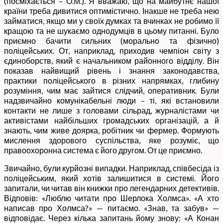
(посміхається – О.М.). Я вважаю, що на майбутнє нашої
країни треба дивитися оптимістично. Інакше не треба нею
займатися, якщо ми у своїх думках та вчинках не робимо її
кращою та не шукаємо однодумців в цьому питанні. Було
приємно бачити сильних (морально та фізично)
поліцейських. От, наприклад, приходив чемпіон світу з
єдиноборств, який є начальником районного відділу. Він
показав найвищий рівень і знання законодавства,
практики поліцейського в різних напрямках, глибину
розуміння, чим має зайтися слідчий, оперативник. Були
надзвичайно комунікабельні люди – ті, які встановили
контакти не лише з головами сільрад, журналістами чи
активістами найбільших громадських організацій, а й
знають, чим живе доярка, робітник чи фермер. Формують
мислення здорового суспільства, яке розуміє, що
правоохоронна система є його другом. От це приємно.
Звичайно, були курйозні випадки. Наприклад, співбесіда із
поліцейським, який хотів залишитися в системі. Його
запитали, чи читав він книжки про легендарних детективів.
Відповів: «Люблю читати про Шерлока Холмса». «А хто
написав про Холмса?» — питаємо. «Знав, та забув» —
відповідає. Через кілька запитань йому знову: «А Конан