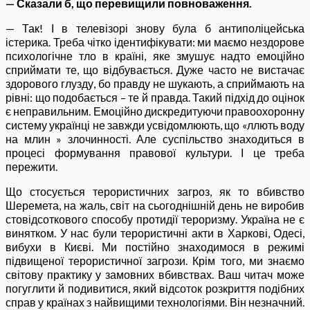
— Сказали б, що перевищили повноваження.
— Так! І в телевізорі знову була б антиполіцейська
істерика. Треба чітко ідентифікувати: ми маємо нездорове
психологічне тло в країні, яке змушує надто емоційно
сприймати те, що відбувається. Дуже часто не вистачає
здорового глузду, бо правду не шукають, а сприймають на
рівні: що подобається – те й правда. Такий підхід до оцінок
є неправильним. Емоційно дискредитуючи правоохоронну
систему українці не завжди усвідомлюють, що «ллють воду
на млин » злочинності. Але суспільство знаходиться в
процесі формування правової культури. І це треба
пережити.
Що стосується терористичних загроз, як то вбивство
Шеремета, на жаль, світ на сьогоднішній день не виробив
стовідсоткового способу протидії тероризму. Україна не є
винятком. У нас були терористичні акти в Харкові, Одесі,
вибухи в Києві. Ми постійно знаходимося в режимі
підвищеної терористичної загрози. Крім того, ми знаємо
світову практику у замовних вбивствах. Ваш читач може
погуглити й подивитися, який відсоток розкриття подібних
справ у країнах з найвищими технологіями. Він незначний.