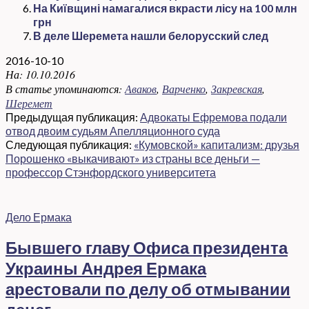
На Київщині намагалися вкрасти лісу на 100 млн
грн
В деле Шеремета нашли белорусский след
2016-10-10
На:
10.10.2016
В статье упоминаются:
Аваков
,
Варченко
,
Закревская
,
Шеремет
Предыдущая публикация:
Адвокаты Ефремова подали
отвод двоим судьям Апелляционного суда
Следующая публикация:
«Кумовской» капитализм: друзья
Порошенко «выкачивают» из страны все деньги —
профессор Стэнфордского университета
Дело Ермака
Бывшего главу Офиса президента
Украины Андрея Ермака
арестовали по делу об отмывании