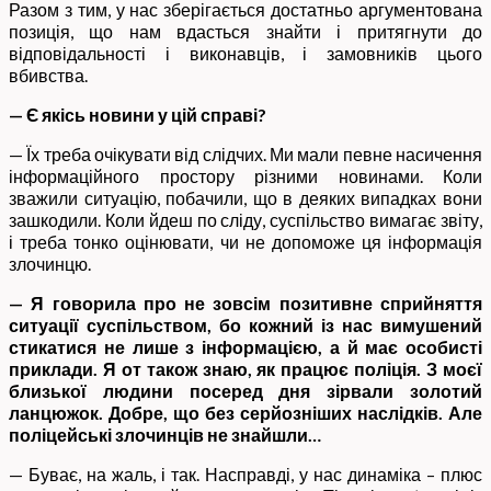
Разом з тим, у нас зберігається достатньо аргументована
позиція, що нам вдасться знайти і притягнути до
відповідальності і виконавців, і замовників цього
вбивства.
— Є якісь новини у цій справі?
— Їх треба очікувати від слідчих. Ми мали певне насичення
інформаційного простору різними новинами. Коли
зважили ситуацію, побачили, що в деяких випадках вони
зашкодили. Коли йдеш по сліду, суспільство вимагає звіту,
і треба тонко оцінювати, чи не допоможе ця інформація
злочинцю.
— Я говорила про не зовсім позитивне сприйняття
ситуації суспільством, бо кожний із нас вимушений
стикатися не лише з інформацією, а й має особисті
приклади. Я от також знаю, як працює поліція. З моєї
близької людини посеред дня зірвали золотий
ланцюжок. Добре, що без серйозніших наслідків. Але
поліцейські злочинців не знайшли…
— Буває, на жаль, і так. Насправді, у нас динаміка – плюс