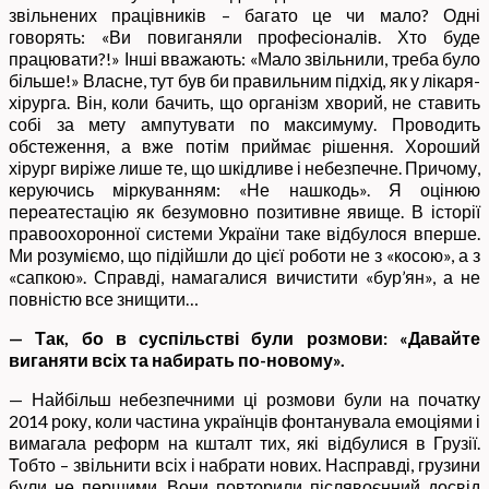
звільнених працівників – багато це чи мало? Одні
говорять: «Ви повиганяли професіоналів. Хто буде
працювати?!» Інші вважають: «Мало звільнили, треба було
більше!» Власне, тут був би правильним підхід, як у лікаря-
хірурга. Він, коли бачить, що організм хворий, не ставить
собі за мету ампутувати по максимуму. Проводить
обстеження, а вже потім приймає рішення. Хороший
хірург виріже лише те, що шкідливе і небезпечне. Причому,
керуючись міркуванням: «Не нашкодь». Я оцінюю
переатестацію як безумовно позитивне явище. В історії
правоохоронної системи України таке відбулося вперше.
Ми розуміємо, що підійшли до цієї роботи не з «косою», а з
«сапкою». Справді, намагалися вичистити «бур’ян», а не
повністю все знищити…
— Так, бо в суспільстві були розмови: «Давайте
виганяти всіх та набирать по-новому».
— Найбільш небезпечними ці розмови були на початку
2014 року, коли частина українців фонтанувала емоціями і
вимагала реформ на кшталт тих, які відбулися в Грузії.
Тобто – звільнити всіх і набрати нових. Насправді, грузини
були не першими. Вони повторили післявоєнний досвід