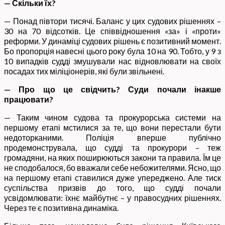
— Скільки їх?
— Понад півтори тисячі. Баланс у цих судових рішеннях –
30 на 70 відсотків. Це співвідношення «за» і «проти»
реформи. У динаміці судових рішень є позитивний момент.
Бо пропорція навесні цього року була 10 на 90. Тобто, у 9 з
10 випадків судді змушували нас відновлювати на своїх
посадах тих міліціонерів, які були звільнені.
— Про що це свідчить? Суди почали інакше
працювати?
— Таким чином судова та прокурорська системи на
першому етапі мстилися за те, що вони перестали бути
недоторканими. Поліція вперше публічно
продемонструвала, що судді та прокурори – теж
громадяни, на яких поширюються закони та правила. Їм це
не сподобалося, бо вважали себе небожителями. Ясно, що
на першому етапі ставилися дуже упереджено. Але тиск
суспільства призвів до того, що судді почали
усвідомлювати: їхнє майбутнє – у правосудних рішеннях.
Через те є позитивна динаміка.