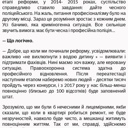
етапі реформи, у 2014- 2015 роках, суспільство
справедливо ставило завдання: дайте чесного
поліцейського. На жаль, питання професіоналізму було на
другому місці. Зараз це розуміння зростає з кожним днем.
Усі бачимо, яка криміногенна ситуація. Все сильніше
звучить вимога: має бути чесна і професійна поліція…
— Що логічно.
— Добре, що коли ми починали реформу, усвідомлювали:
важливо «не вихлюпнути з водою дитину » — виявити і
підтримати фахівців. Нині маємо хоч важку, але керовану
ситуацію. Правоохоронна система здатна до
професійного відновлення. Після переатестації
наступним етапом наберемо нових людей – десятки тисяч
пройдуть через конкурси, і з 2017 року у нас більш-менш
повноцінно (близько до 100 відсотків) буде заповнений
штат.
Зрозуміло, що ми були б нечесними й лицемірними, якби
сказали, що коли в квартирі робиться ремонт, не буде
незручностей, навколо буде чисто, а мешканці житимуть
повноцінним життям. Так от ми, справді, здійснюмо