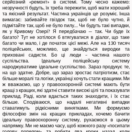
серйозний «ремонт» в системі. Тому чесно кажемо:
незручності будуть, їх треба пережити, щоб мати хороший
та якісний результат. Частина українців це розуміє. Інша
вимагає: забивайте гвіздок так, щоб не було чутно, й
підмітайте так, щоб не було пилу… Чи будуть такі випадки,
як у Кривому Озері? Я передбачаю — так. Чи буде їх
багато? Тут не хотілося б втягуватися в діалог, що таке
багато чи мало, і де початок цієї межі. Але на 130 тисяч
поліцейських, можливо, ще знайдуться виродки та
приховані садисти. Бо ці люди – частина нашого
суспільства. Ідеальну поліцейську систему
народжуватиме ідеальне суспільство. Зараз продукує те,
на що здатне. Добре, що зараз зростає патріотизм, стає
більше моралі та логіки, українці хочуть стати кращими. Ми
ж вважаємо, що у правоохоронній системі мають бути
кращі з кращих, які здатні ставити високі цілі та показувати
приклад. Раді, коли вдається таких знаходити, і їх стає
більше. Сподіваюся, що надалі негативні випадки
ставатимуть рідкісними винятками. Ми формуємо
філософію змін на кращих прикладах, хочемо бачити
ідеальну правоохоронну систему, рухаємося в цьому
напрямку. Ми не маємо часу, щоб кожного разу «посипати
голову попелом» та робити два кроки назад, коли