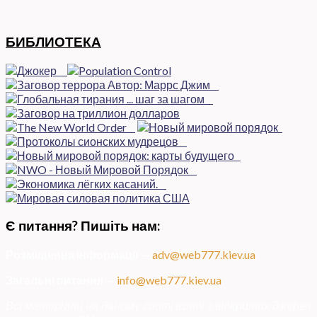
БИБЛИОТЕКА
Є питання? Пишіть нам:
Розміщення інформації
—
adv@web777.kiev.ua
Загальні питання
—
info@web777.kiev.ua
Всі матеріали на даному сайті взяті з відкритих джерел