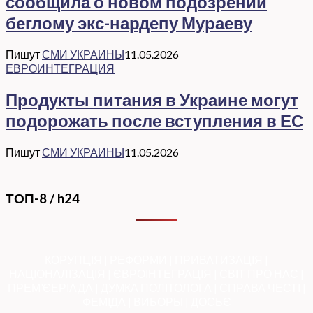
сообщила о новом подозрении
беглому экс-нардепу Мураеву
Пишут
СМИ УКРАИНЫ
11.05.2026
ЕВРОИНТЕГРАЦИЯ
Продукты питания в Украине могут
подорожать после вступления в ЕС
Пишут
СМИ УКРАИНЫ
11.05.2026
ТОП-8 / h24
КОРУПЦІЯ
|
РЕФОРМИ
|
ПРИВАТИЗАЦІЯ
|
НАЦІОНАЛІЗАЦІЯ
|
ЄВРОІНТЕГРАЦІЯ
|
СВІТ ПРО НАС
|
ПРЕМ’ЄЕРІАДА
|
ДУМКА ПОЛІТОЛОГА
|
СПРАВА ЧЕСТІ
|
ФЕМІДА
|
ВИБОРЫ
|
ДОСЬЄ