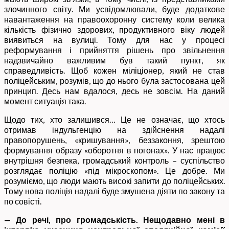
злочинного світу. Ми усвідомлювали, буде додаткове
навантаження на правоохоронну систему коли велика
кількість фізично здорових, продуктивного віку людей
виявиться на вулиці. Тому для нас у процесі
реформування і прийняття рішень про звільнення
надзвичайно важливим був такий пункт, як
справедливість. Щоб кожен міліціонер, який не став
поліцейським, розумів, що до нього була застосована цей
принцип. Десь нам вдалося, десь не зовсім. На даний
момент ситуація така.
Щодо тих, хто залишився… Це не означає, що хтось
отримав індульгенцію на здійснення надалі
правопорушень, «кришування», беззаконня, зрештою
формування образу «оборотня в погонах». У нас працює
внутрішня безпека, громадський контроль – суспільство
розглядає поліцію «під мікроскопом». Це добре. Ми
розуміємо, що люди мають високі запити до поліцейських.
Тому нова поліція надалі буде змушена діяти по закону та
по совісті.
— До речі, про громадськість. Нещодавно мені в