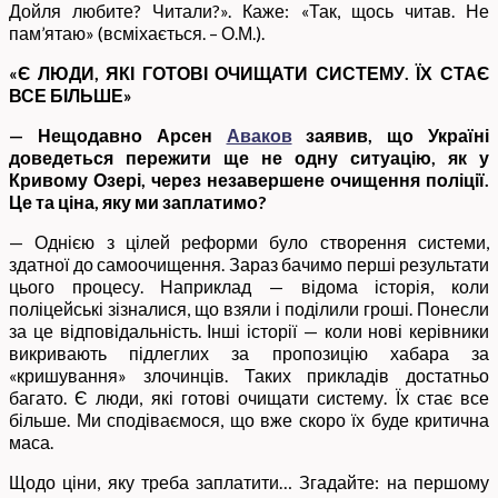
Дойля любите? Читали?». Каже: «Так, щось читав. Не
пам’ятаю» (всміхається. – О.М.).
«Є ЛЮДИ, ЯКІ ГОТОВІ ОЧИЩАТИ СИСТЕМУ. ЇХ СТАЄ
ВСЕ БІЛЬШЕ»
— Нещодавно Арсен
Аваков
заявив, що Україні
доведеться пережити ще не одну ситуацію, як у
Кривому Озері, через незавершене очищення поліції.
Це та ціна, яку ми заплатимо?
— Однією з цілей реформи було створення системи,
здатної до самоочищення. Зараз бачимо перші результати
цього процесу. Наприклад — відома історія, коли
поліцейські зізналися, що взяли і поділили гроші. Понесли
за це відповідальність. Інші історії — коли нові керівники
викривають підлеглих за пропозицію хабара за
«кришування» злочинців. Таких прикладів достатньо
багато. Є люди, які готові очищати систему. Їх стає все
більше. Ми сподіваємося, що вже скоро їх буде критична
маса.
Щодо ціни, яку треба заплатити… Згадайте: на першому