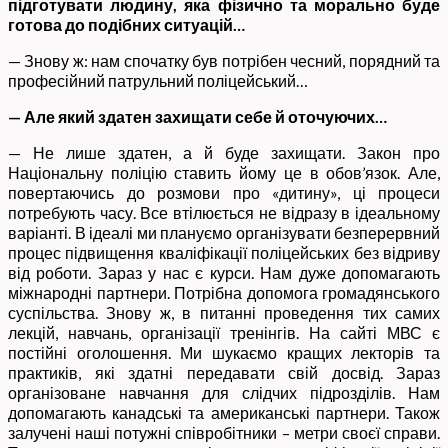
підготувати людину, яка фізично та морально буде
готова до подібних ситуацій…
— Знову ж: нам спочатку був потрібен чесний, порядний та
професійний патрульний поліцейський…
— Але який здатен захищати себе й оточуючих…
— Не лише здатен, а й буде захищати. Закон про
Національну поліцію ставить йому це в обов’язок. Але,
повертаючись до розмови про «дитину», ці процеси
потребують часу. Все втілюється не відразу в ідеальному
варіанті. В ідеалі ми плануємо організувати безперервний
процес підвищення кваліфікації поліцейських без відриву
від роботи. Зараз у нас є курси. Нам дуже допомагають
міжнародні партнери. Потрібна допомога громадянського
суспільства. Знову ж, в питанні проведення тих самих
лекцій, навчань, організації тренінгів. На сайті МВС є
постійні оголошення. Ми шукаємо кращих лекторів та
практиків, які здатні передавати свій досвід. Зараз
організоване навчання для слідчих підрозділів. Нам
допомагають канадські та американські партнери. Також
залучені наші потужні співробітники – метри своєї справи.