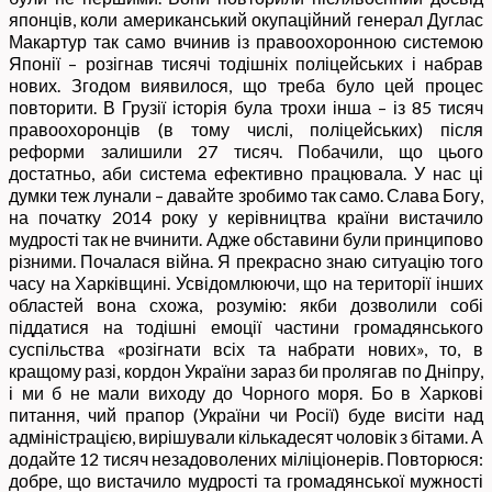
японців, коли американський окупаційний генерал Дуглас
Макартур так само вчинив із правоохоронною системою
Японії – розігнав тисячі тодішніх поліцейських і набрав
нових. Згодом виявилося, що треба було цей процес
повторити. В Грузії історія була трохи інша – із 85 тисяч
правоохоронців (в тому числі, поліцейських) після
реформи залишили 27 тисяч. Побачили, що цього
достатньо, аби система ефективно працювала. У нас ці
думки теж лунали – давайте зробимо так само. Слава Богу,
на початку 2014 року у керівництва країни вистачило
мудрості так не вчинити. Адже обставини були принципово
різними. Почалася війна. Я прекрасно знаю ситуацію того
часу на Харківщині. Усвідомлюючи, що на території інших
областей вона схожа, розумію: якби дозволили собі
піддатися на тодішні емоції частини громадянського
суспільства «розігнати всіх та набрати нових», то, в
кращому разі, кордон України зараз би пролягав по Дніпру,
і ми б не мали виходу до Чорного моря. Бо в Харкові
питання, чий прапор (України чи Росії) буде висіти над
адміністрацією, вирішували кількадесят чоловік з бітами. А
додайте 12 тисяч незадоволених міліціонерів. Повторюся:
добре, що вистачило мудрості та громадянської мужності