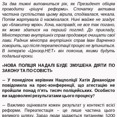
За два тижні виповниться рік, як Президент обіцяв
проводити «рішучі реформи». Спочатку активна
частина суспільства цьому вірила, сподівалася, чекала.
Потім жартувала й насміхалася. Нині майже не згадує
цю «блакитну мрію». Хоча, насправді, не все так погано,
як може здатися на перший погляд. До прикладу,
Міністерство внутрішніх справ продовжує очищати свої
лави. Радник міністра внутрішніх справ Іван Варченко
говорить, що після переатестації процес не зупиниться.
В інтерв’ю «Цензор.НЕТ» він пояснив, якими будуть
подальші кроки.
«НОВА ПОЛІЦІЯ НАДАЛІ БУДЕ ЗМУШЕНА ДІЯТИ ПО
ЗАКОНУ ТА ПО СОВІСТІ»
— У понеділок керівник Нацполіції Хатія Деканоідзе
повідомила на прес-конференції, що атестацію не
пройшли понад п’ять тисяч поліцейських. Особисто
ви задоволені результатами цього процесу?
— Важливо оцінювати кожен результат у контексті всієї
реформи. Переатестація – це лише частина цього
великого шляху. Зараз люди задаються питанням: 5200