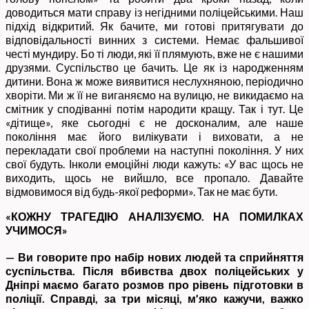
доводиться мати справу із негідними поліцейськими. Наш
підхід відкритий. Як бачите, ми готові притягувати до
відповідальності винних з системи. Немає фальшивої
честі мундиру. Бо ті люди, які її плямують, вже не є нашими
друзями. Суспільство це бачить. Це як із народженням
дитини. Вона ж може виявитися неслухняною, періодично
хворіти. Ми ж її не виганяємо на вулицю, не викидаємо на
смітник у сподіванні потім народити кращу. Так і тут. Це
«дітище», яке сьогодні є не досконалим, але наше
покоління має його вилікувати і виховати, а не
перекладати свої проблеми на наступні покоління. У них
свої будуть. Інколи емоційні люди кажуть: «У вас щось не
виходить, щось не вийшло, все пропало. Давайте
відмовимося від будь-якої реформи». Так не має бути.
«КОЖНУ ТРАГЕДІЮ АНАЛІЗУЄМО. НА ПОМИЛКАХ
УЧИМОСЯ»
— Ви говорите про набір нових людей та сприйняття
суспільства. Після вбивства двох поліцейських у
Дніпрі маємо багато розмов про рівень підготовки в
поліції. Справді, за три місяці, м’яко кажучи, важко