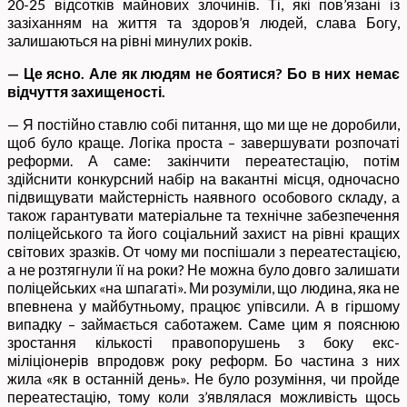
20-25 відсотків майнових злочинів. Ті, які пов’язані із
зазіханням на життя та здоров’я людей, слава Богу,
залишаються на рівні минулих років.
— Це ясно. Але як людям не боятися? Бо в них немає
відчуття захищеності.
— Я постійно ставлю собі питання, що ми ще не доробили,
щоб було краще. Логіка проста – завершувати розпочаті
реформи. А саме: закінчити переатестацію, потім
здійснити конкурсний набір на вакантні місця, одночасно
підвищувати майстерність наявного особового складу, а
також гарантувати матеріальне та технічне забезпечення
поліцейського та його соціальний захист на рівні кращих
світових зразків. От чому ми поспішали з переатестацією,
а не розтягнули її на роки? Не можна було довго залишати
поліцейських «на шпагаті». Ми розуміли, що людина, яка не
впевнена у майбутньому, працює упівсили. А в гіршому
випадку – займається саботажем. Саме цим я пояснюю
зростання кількості правопорушень з боку екс-
міліціонерів впродовж року реформ. Бо частина з них
жила «як в останній день». Не було розуміння, чи пройде
переатестацію, тому коли з’являлася можливість щось