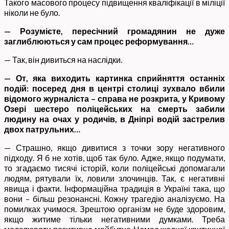
Такого масового процесу підвищення кваліфікації в міліції
ніколи не було.
— Розумієте, пересічний громадянин не дуже
заглиблюються у сам процес реформування…
— Так, він дивиться на наслідки.
—
От, яка виходить картинка сприйняття останніх
подій: посеред дня в центрі столиці зухвало вбили
відомого журналіста – справа не розкрита, у Кривому
Озері шестеро поліцейських на смерть забили
людину на очах у родичів, в Дніпрі водій застрелив
двох патрульних…
— Страшно, якщо дивитися з точки зору негативного
підходу. Я б не хотів, щоб так було. Адже, якщо подумати,
то згадаємо тисячі історій, коли поліцейські допомагали
людям, рятували їх, ловили злочинців. Так, є негативні
явища і факти. Інформаційна традиція в Україні така, що
вони – більш резонансні. Кожну трагедію аналізуємо. На
помилках учимося. Зрештою організм не буде здоровим,
якщо житиме тільки негативними думками. Треба