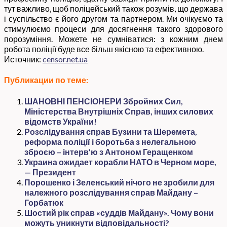
тут важливо, щоб поліцейський також розумів, що держава
і суспільство є його другом та партнером. Ми очікуємо та
стимулюємо процеси для досягнення такого здорового
порозуміння. Можете не сумніватися: з кожним днем
робота поліції буде все більш якісною та ефективною.
Источник:
censor.net.ua
Публикации по теме:
ШАНОВНІ ПЕНСІОНЕРИ Збройних Сил,
Міністерства Внутрішніх Справ, інших силових
відомств України!
Розслідування справ Бузини та Шеремета,
реформа поліції і боротьба з нелегальною
зброєю – інтерв’ю з Антоном Геращенком
Украина ожидает корабли НАТО в Черном море,
— Президент
Порошенко і Зеленський нічого не зробили для
належного розслідування справ Майдану –
Горбатюк
Шостий рік справ «суддів Майдану». Чому вони
можуть уникнути відповідальності?