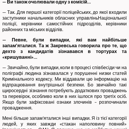
— Ви також очолювали одну з комісій…
— Так. Для першої категорії поліцейських, до якої входили
заступники начальників обласних управліньНаціональної
поліції, керівники самостійних підрозділів, керівники
районних та міських відділів.
— Певне, були випадки, які вам найбільше
запам’яталися. Та ж Закревська говорила про те, що
дехто з кандидатів зізнавався в тортурах та
«кришуванні»…
— Звичайно, були випадки, коли в процесі співбесіди чи на
поліграфі людина зізнавалася у порушенні низки статей
Кримінального кодексу. Ми віддавали цю інформацію на
відпрацювання внутрішньої безпеки. Бо звичайно такі
щиросердні зізнання потребують додаткових проваджень
та перевірок, особливо коли в них ішлося про третіх осіб.
Якщо були зафіксовані ознаки злочинів – розпочинали
провадження.
Мені більше запам’яталися інші випадки. Я із тієї категорії
людей, у яких завжди «стакан наполовину повний»