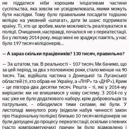
не піддатися ніби хорошим ініціативам частини
суспільства, яка зовсім не усвідомлювала, якими можуть
бути наслідки. Тому було правильним посадити тодішню
міліцію на умовний «шпагат», дати їм шанс підтримати
країну. Ті, хто це зробив, мали можливість реалізуватися в
поліції. Очищення, насправді, почалося не з переатестації.
Бо у лютому 2014 року, якщо мені не зраджує пам’ять, у нас
було 197 тисяч міліціонерів…
— А зараз скільки працівників? 130 тисяч, правильно?
— За штатом, так. В реальності – 107 тисяч. Ми бачимо, що
за цей період, за два з половиною роки, стало менше на 90
тисяч. Так, відійшла частина з Донецької та Луганської
областей (ті, хто обрав не Україну, а «ЛНР» та «ДНР»), Крим
– це півтора-два десятки тисяч. Решта – ті, які у 2014-му
вирішили: ми не впишемося у нову систему. З 2014-го у
нас уже не було додаткового набору, крім добровольців та
патрульних, – обходилися тими силами, які були. У
листопаді минулого року (відколи набув чинності закон
про Національну поліцію) близько 10 тисяч міліціонерів не
були допущені до процесу переатестації, оскільки з певних
(часто компрометуючих) причин їм було відмовлено і