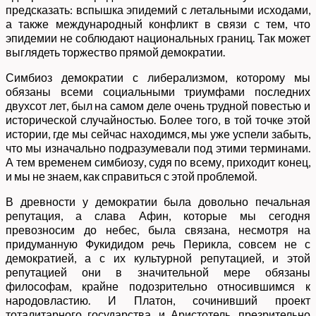
предсказать: вспышка эпидемий с летальными исходами,
а также международный конфликт в связи с тем, что
эпидемии не соблюдают национальных границ. Так может
выглядеть торжество прямой демократии.
Симбиоз демократии с либерализмом, которому мы
обязаны всеми социальными триумфами последних
двухсот лет, был на самом деле очень трудной повестью и
исторической случайностью. Более того, в той точке этой
истории, где мы сейчас находимся, мы уже успели забыть,
что мы изначально подразумевали под этими терминами.
А тем временем симбиозу, судя по всему, приходит конец,
и мы не знаем, как справиться с этой проблемой.
В древности у демократии была довольно печальная
репутация, а слава Афин, которые мы сегодня
превозносим до небес, была связана, несмотря на
придуманную Фукидидом речь Перикла, совсем не с
демократией, а с их культурной репутацией, и этой
репутацией они в значительной мере обязаны
философам, крайне подозрительно относившимся к
народовластию. И Платон, сочинивший проект
тоталитарного государства, и Аристотель, презрительно