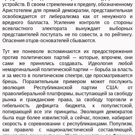
устройств. В своем стремлении к пределу, обозначенному
Аристотелем для прямой демократии, представительная
освобождается от либерализма как от ненужного и
вредного балласта. Усиление контроля со стороны
всевластного электората вынуждает выборных
представителей поступать не по совести, а по рейтингу.
Опасения отцов-основателей сбываются.
Тут же поневоле вспоминаются их предостережения
против политических партий — которые, впрочем, они
сами же принялись создавать. Идеология любой
немаргинальной политической партии — борьба за власть
и за место в политическом спектре, где просматривается
брешь. Поразительным примером может послужить
эволюция Республиканской партии США: от
праволиберальной платформы, выступающей за свободу
рынка и гражданские права, за свободу торговли и
гибельность дефицита бюджета, к популистской,
попирающей все эти принципы. Эволюция демократов
была еще более извилистой, а сейчас, похоже, набирает
скорость в соревновании с республиканцами. Популизм,
как правило с националистической составляющей,