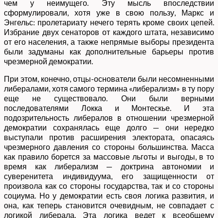
чем у неимущего. Эту мысль впоследствии
сформулировали, хотя уже в свою пользу, Маркс и
Энгельс: пролетариату нечего терять кроме своих цепей.
Избрание двух сенаторов от каждого штата, независимо
от его населения, а также непрямые выборы президента
были задуманы как дополнительные барьеры против
чрезмерной демократии.
При этом, конечно, отцы-основатели были несомненными
либералами, хотя самого термина «либерализм» в ту пору
еще не существовало. Они были верными
последователями Локка и Монтескье. И эта
подозрительность либералов в отношении чрезмерной
демократии сохранялась еще долго — они нередко
выступали против расширения электората, опасаясь
чрезмерного давления со стороны большинства. Масса
как правило борется за массовые льготы и выгоды, в то
время как либерализм — доктрина автономии и
суверенитета индивидуума, его защищенности от
произвола как со стороны государства, так и со стороны
социума. Но у демократии есть своя логика развития, и
она, как теперь становится очевидным, не совпадает с
логикой либерала. Эта логика ведет к всеобщему