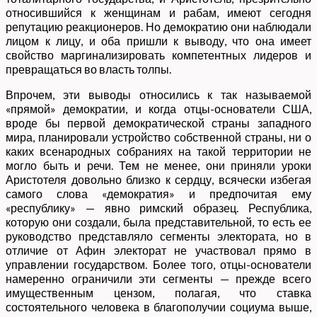
относившийся к женщинам и рабам, имеют сегодня
репутацию реакционеров. Но демократию они наблюдали
лицом к лицу, и оба пришли к выводу, что она имеет
свойство маргинализировать компетентных лидеров и
превращаться во власть толпы.
Впрочем, эти выводы относились к так называемой
«прямой» демократии, и когда отцы-основатели США,
вроде бы первой демократической страны западного
мира, планировали устройство собственной страны, ни о
каких всенародных собраниях на такой территории не
могло быть и речи. Тем не менее, они приняли уроки
Аристотеля довольно близко к сердцу, всячески избегая
самого слова «демократия» и предпочитая ему
«республику» — явно римский образец. Республика,
которую они создали, была представительной, то есть ее
руководство представляло сегменты электората, но в
отличие от Афин электорат не участвовал прямо в
управлении государством. Более того, отцы-основатели
намеренно ограничили эти сегменты — прежде всего
имущественным цензом, полагая, что ставка
состоятельного человека в благополучии социума выше,