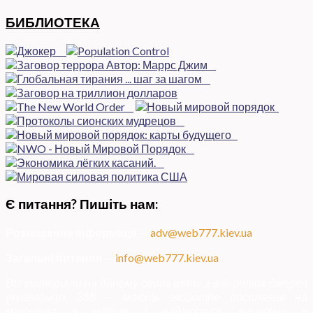
БИБЛИОТЕКА
Є питання? Пишіть нам:
Розміщення інформації
—
adv@web777.kiev.ua
Загальні питання
—
info@web777.kiev.ua
Всі матеріали на даному сайті взяті з відкритих джерел
українських ЗМІ — мають зворотне посилання на
матеріал в мережі і надаються виключно в