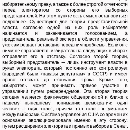
избирательному праву, а также к более строгой отчетности
перед электоратом со стороны его выборных
представителей. На этом пункте есть смысл остановиться
подробнее. Существуют две теории представительной
власти: согласно одной из них, роль избирателя
начинается и заканчивается голосованием, а
представитель, реальный эксперт в области управления,
уже сам решает встающие перед ним проблемы. Если он с
ними не справляется, избиратель на следующих выборах
отправляет его в отставку. Согласно второй теории,
выборный представитель — лишь инструмент власти в
руках электората, который постоянно его контролирует
(пародией были «наказы депутатам» в СССР) и имеет
право отозвать до окончания срока. Кроме того,
избиратель может принимать прямое участие в
управлении путем референдумов. Эта вторая теория
сегодня является фактически общепринятой и ближе к
нашему нынешнему пониманию демократии: один
человек — один голос, причем этот голос не умолкает
между выборами. Система управления США со времен их
основания эволюционировала именно в эту сторону:
путем расширения электората и прямых выборов в Сенат,