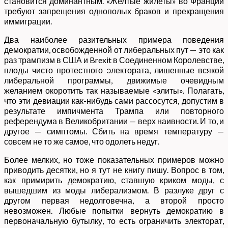
становится доминантным. «Желтые жилеты» во Франции
требуют запрещения однополых браков и прекращения
иммиграции.
Два наиболее разительных примера поведения
демократии, освобожденной от либеральных пут — это как
раз трампизм в США и Brexit в Соединенном Королевстве,
плоды чисто протестного электората, лишенные всякой
либеральной программы, движимые очевидным
желанием окоротить так называемые «элиты». Полагать,
что эти девиации как-нибудь сами рассосутся, допустим в
результате импичмента Трампа или повторного
референдума в Великобритании — верх наивности. И то, и
другое — симптомы. Сбить на время температуру —
совсем не то же самое, что одолеть недуг.
Более мелких, но тоже показательных примеров можно
приводить десятки, но я тут не книгу пишу. Вопрос в том,
как примирить демократию, ставшую криком моды, с
вышедшим из моды либерализмом. В разлуке друг с
другом первая недолговечна, а второй просто
невозможен. Любые попытки вернуть демократию в
первоначальную бутылку, то есть ограничить электорат,