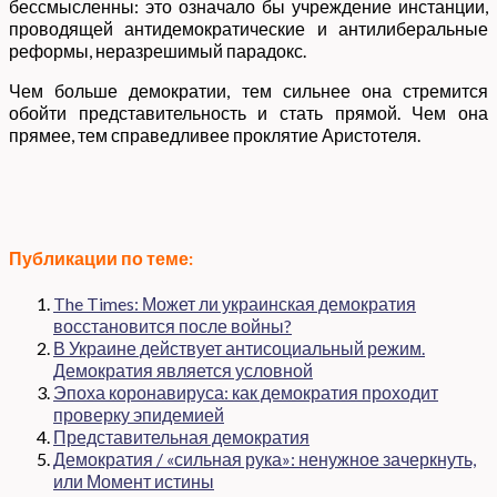
бессмысленны: это означало бы учреждение инстанции,
проводящей антидемократические и антилиберальные
реформы, неразрешимый парадокс.
Чем больше демократии, тем сильнее она стремится
обойти представительность и стать прямой. Чем она
прямее, тем справедливее проклятие Аристотеля.
Публикации по теме:
The Times: Может ли украинская демократия
восстановится после войны?
В Украине действует антисоциальный режим.
Демократия является условной
Эпоха коронавируса: как демократия проходит
проверку эпидемией
Представительная демократия
Демократия / «сильная рука»: ненужное зачеркнуть,
или Момент истины