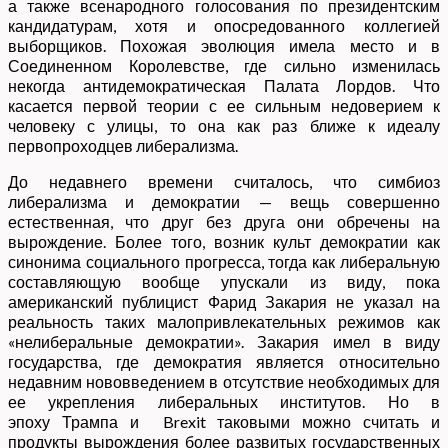
а также всенародного голосования по президентским
кандидатурам, хотя и опосредованного коллегией
выборщиков. Похожая эволюция имела место и в
Соединенном Королевстве, где сильно изменилась
некогда антидемократическая Палата Лордов. Что
касается первой теории с ее сильным недоверием к
человеку с улицы, то она как раз ближе к идеалу
первопроходцев либерализма.
До недавнего времени считалось, что симбиоз
либерализма и демократии — вещь совершенно
естественная, что друг без друга они обречены на
вырождение. Более того, возник культ демократии как
синонима социального прогресса, тогда как либеральную
составляющую вообще упускали из виду, пока
американский публицист Фарид Закария не указал на
реальность таких малопривлекательных режимов как
«нелиберальные демократии». Закария имел в виду
государства, где демократия является относительно
недавним нововведением в отсутствие необходимых для
ее укрепления либеральных институтов. Но в
эпоху Трампа и Brexit таковыми можно считать и
продукты вырождения более развитых государственных