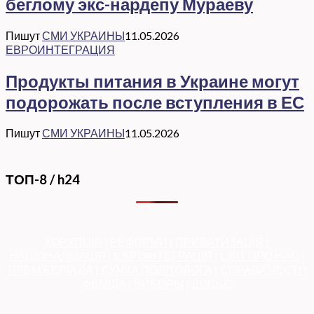
беглому экс-нардепу Мураеву
Пишут
СМИ УКРАИНЫ
11.05.2026
ЕВРОИНТЕГРАЦИЯ
Продукты питания в Украине могут
подорожать после вступления в ЕС
Пишут
СМИ УКРАИНЫ
11.05.2026
ТОП-8 / h24
КОРУПЦІЯ
|
РЕФОРМИ
|
ПРИВАТИЗАЦІЯ
|
НАЦІОНАЛІЗАЦІЯ
|
ЄВРОІНТЕГРАЦІЯ
|
СВІТ ПРО НАС
|
ПРЕМ’ЄЕРІАДА
|
ДУМКА ПОЛІТОЛОГА
|
СПРАВА ЧЕСТІ
|
ФЕМІДА
|
ВИБОРЫ
|
ДОСЬЄ