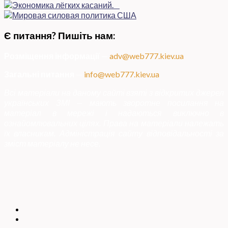
Є питання? Пишіть нам:
Розміщення інформації
—
adv@web777.kiev.ua
Загальні питання
—
info@web777.kiev.ua
Всі матеріали на даному сайті взяті з відкритих джерел
українських ЗМІ — мають зворотне посилання на
матеріал в мережі і надаються виключно в
ознайомлювальних цілях. Права на матеріали належать
їх власникам. Адміністрація сайту відповідальності за
зміст матеріалу не несе.