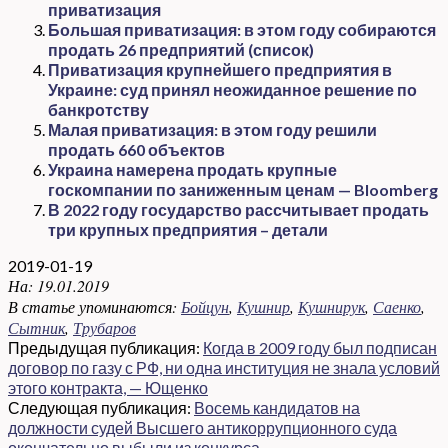
приватизация
Большая приватизация: в этом году собираются
продать 26 предприятий (список)
Приватизация крупнейшего предприятия в
Украине: суд принял неожиданное решение по
банкротству
Малая приватизация: в этом году решили
продать 660 объектов
Украина намерена продать крупные
госкомпании по заниженным ценам — Bloomberg
В 2022 году государство рассчитывает продать
три крупных предприятия – детали
2019-01-19
На:
19.01.2019
В статье упоминаются:
Бойцун
,
Кушнир
,
Кушнирук
,
Саенко
,
Сытник
,
Трубаров
Предыдущая публикация:
Когда в 2009 году был подписан
договор по газу с РФ, ни одна институция не знала условий
этого контракта, — Ющенко
Следующая публикация:
Восемь кандидатов на
должности судей Высшего антикоррупционного суда
окончательно выбыли из конкурса