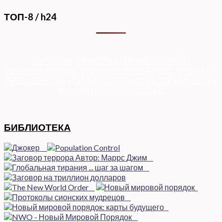
ТОП-8 / h24
КОРУПЦІЯ
|
РЕФОРМИ
|
ПРИВАТИЗАЦІЯ
|
НАЦІОНАЛІЗАЦІЯ
|
ЄВРОІНТЕГРАЦІЯ
|
СВІТ ПРО НАС
|
ПРЕМ’ЄЕРІАДА
|
ДУМКА ПОЛІТОЛОГА
|
СПРАВА ЧЕСТІ
|
ФЕМІДА
|
ВИБОРЫ
|
ДОСЬЄ
БИБЛИОТЕКА