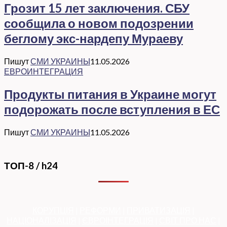
Грозит 15 лет заключения. СБУ
сообщила о новом подозрении
беглому экс-нардепу Мураеву
Пишут
СМИ УКРАИНЫ
11.05.2026
ЕВРОИНТЕГРАЦИЯ
Продукты питания в Украине могут
подорожать после вступления в ЕС
Пишут
СМИ УКРАИНЫ
11.05.2026
ТОП-8 / h24
КОРУПЦІЯ
|
РЕФОРМИ
|
ПРИВАТИЗАЦІЯ
|
НАЦІОНАЛІЗАЦІЯ
|
ЄВРОІНТЕГРАЦІЯ
|
СВІТ ПРО НАС
|