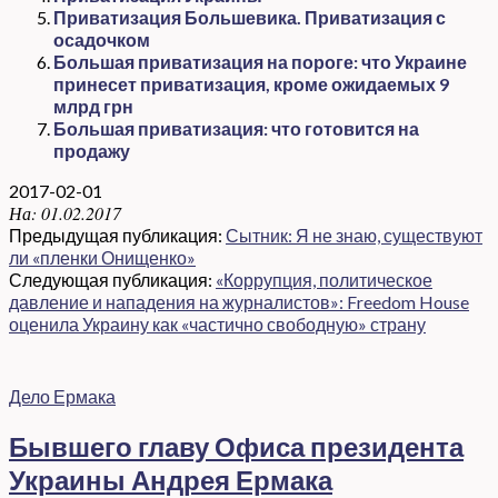
Приватизация Большевика. Приватизация с
осадочком
Большая приватизация на пороге: что Украине
принесет приватизация, кроме ожидаемых 9
млрд грн
Большая приватизация: что готовится на
продажу
2017-02-01
На:
01.02.2017
Предыдущая публикация:
Сытник: Я не знаю, существуют
ли «пленки Онищенко»
Следующая публикация:
«Коррупция, политическое
давление и нападения на журналистов»: Freedom House
оценила Украину как «частично свободную» страну
Дело Ермака
Бывшего главу Офиса президента
Украины Андрея Ермака