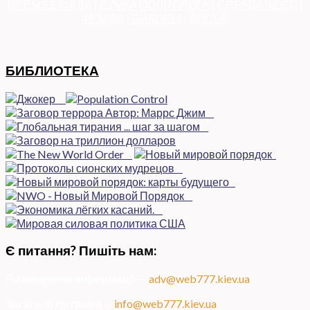
ПРЕМ’ЄЕРІАДА
|
ДУМКА ПОЛІТОЛОГА
|
СПРАВА ЧЕСТІ
|
ФЕМІДА
|
ВИБОРЫ
|
ДОСЬЄ
БИБЛИОТЕКА
Є питання? Пишіть нам:
Розміщення інформації
—
adv@web777.kiev.ua
Загальні питання
—
info@web777.kiev.ua