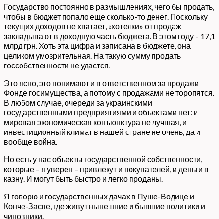
Государство постоянно в размышлениях, чего бы продать,
чтобы в бюджет попало еще сколько-то денег. Поскольку
текущих доходов не хватает, «хотелки» от продаж
закладывают в доходную часть бюджета. В этом году – 17,1
млрд грн. Хоть эта цифра и записана в бюджете, она
целиком умозрительная. На такую сумму продать
госсобственности не удастся.
Это ясно, это понимают и в ответственном за продажи
Фонде госимущества, а потому с продажами не торопятся.
В любом случае, очереди за украинскими
государственными предприятиями и объектами нет: и
мировая экономическая конъюнктура не лучшая, и
инвестиционный климат в нашей стране не очень, да и
вообще война.
Но есть у нас объекты государственной собственности,
которые – я уверен – привлекут и покупателей, и деньги в
казну. И могут быть быстро и легко проданы.
Я говорю и государственных дачах в Пуще-Водице и
Конче-Заспе, где живут нынешние и бывшие политики и
чиновники.