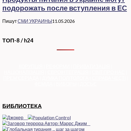
подорожать после вступления в ЕС
Пишут
СМИ УКРАИНЫ
11.05.2026
ТОП-8 / h24
КОРУПЦІЯ
|
РЕФОРМИ
|
ПРИВАТИЗАЦІЯ
|
НАЦІОНАЛІЗАЦІЯ
|
ЄВРОІНТЕГРАЦІЯ
|
СВІТ ПРО НАС
|
ПРЕМ’ЄЕРІАДА
|
ДУМКА ПОЛІТОЛОГА
|
СПРАВА ЧЕСТІ
|
ФЕМІДА
|
ВИБОРЫ
|
ДОСЬЄ
БИБЛИОТЕКА