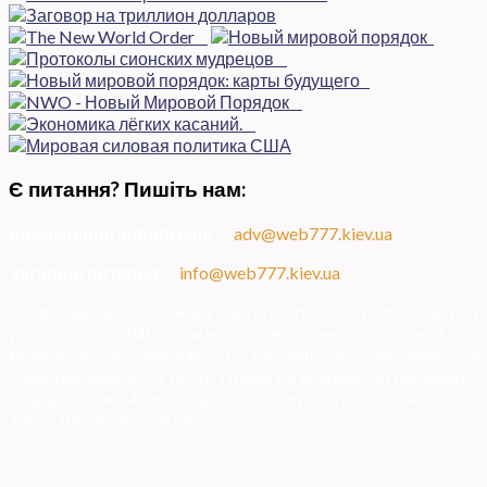
Є питання? Пишіть нам:
Розміщення інформації
—
adv@web777.kiev.ua
Загальні питання
—
info@web777.kiev.ua
Всі матеріали на даному сайті взяті з відкритих джерел
українських ЗМІ — мають зворотне посилання на
матеріал в мережі і надаються виключно в
ознайомлювальних цілях. Права на матеріали належать
їх власникам. Адміністрація сайту відповідальності за
зміст матеріалу не несе.