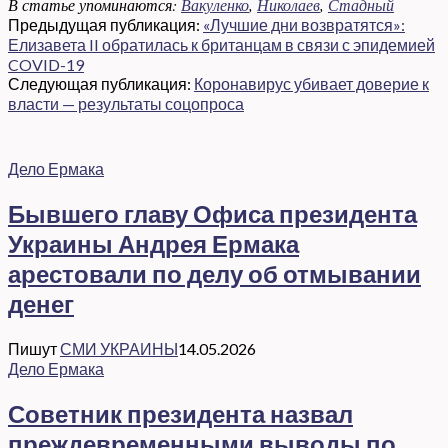
В статье упоминаются:
Вакуленко
,
Николаев
,
Стадный
Предыдущая публикация:
«Лучшие дни возвратятся»:
Елизавета II обратилась к британцам в связи с эпидемией
COVID-19
Следующая публикация:
Коронавирус убивает доверие к
власти — результаты соцопроса
Дело Ермака
Бывшего главу Офиса президента
Украины Андрея Ермака
арестовали по делу об отмывании
денег
Пишут
СМИ УКРАИНЫ
14.05.2026
Дело Ермака
Советник президента назвал
преждевременными выводы по