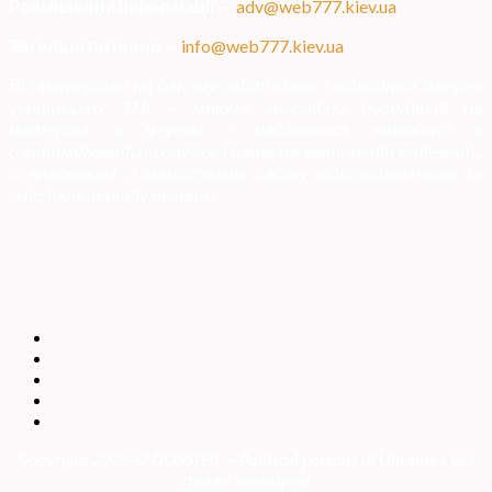
Розміщення інформації
—
adv@web777.kiev.ua
Загальні питання
—
info@web777.kiev.ua
Всі матеріали на даному сайті взяті з відкритих джерел
українських ЗМІ — мають зворотне посилання на
матеріал в мережі і надаються виключно в
ознайомлювальних цілях. Права на матеріали належать
їх власникам. Адміністрація сайту відповідальності за
зміст матеріалу не несе.
Copyright 2026 ©
DOSSIER — Political persons of Ukrain
e
| Всі
права захищені