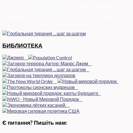
КОРУПЦІЯ
|
РЕФОРМИ
|
ПРИВАТИЗАЦІЯ
|
НАЦІОНАЛІЗАЦІЯ
|
ЄВРОІНТЕГРАЦІЯ
|
СВІТ ПРО НАС
|
ПРЕМ’ЄЕРІАДА
|
ДУМКА ПОЛІТОЛОГА
|
СПРАВА ЧЕСТІ
|
ФЕМІДА
|
ВИБОРЫ
|
ДОСЬЄ
БИБЛИОТЕКА
Є питання? Пишіть нам: