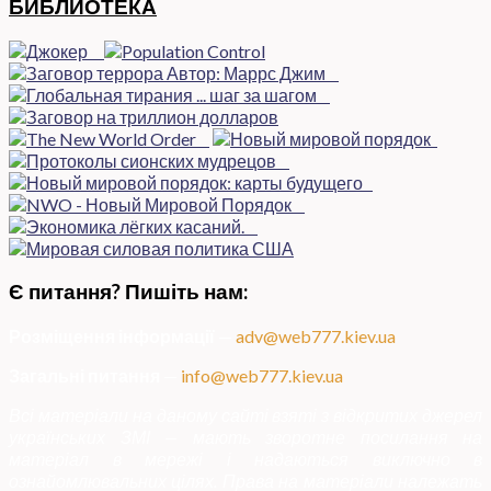
БИБЛИОТЕКА
Є питання? Пишіть нам:
Розміщення інформації
—
adv@web777.kiev.ua
Загальні питання
—
info@web777.kiev.ua
Всі матеріали на даному сайті взяті з відкритих джерел
українських ЗМІ — мають зворотне посилання на
матеріал в мережі і надаються виключно в
ознайомлювальних цілях. Права на матеріали належать