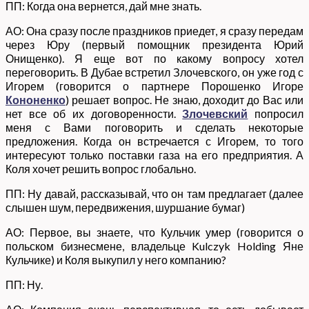
ПП: Когда она вернется, дай мне знать.
АО: Она сразу после праздников приедет, я сразу передам
через Юру (первый помощник президента Юрий
Онищенко). Я еще вот по какому вопросу хотел
переговорить. В Дубае встретил Злочевского, он уже год с
Игорем (говорится о партнере Порошенко Игоре
Кононенко
) решает вопрос. Не знаю, доходит до Вас или
нет все об их договоренности.
Злочевский
попросил
меня с Вами поговорить и сделать некоторые
предложения. Когда он встречается с Игорем, то того
интересуют только поставки газа на его предприятия. А
Коля хочет решить вопрос глобально.
ПП: Ну давай, рассказывай, что он там предлагает (далее
слышен шум, передвижения, шуршание бумаг)
АО: Первое, вы знаете, что Кульчик умер (говорится о
польском бизнесмене, владельце Kulczyk Holding Яне
Кульчике) и Коля выкупил у него компанию?
ПП: Ну.