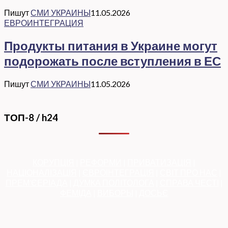
Пишут
СМИ УКРАИНЫ
11.05.2026
ЕВРОИНТЕГРАЦИЯ
Продукты питания в Украине могут
подорожать после вступления в ЕС
Пишут
СМИ УКРАИНЫ
11.05.2026
ТОП-8 / h24
КОРУПЦІЯ
|
РЕФОРМИ
|
ПРИВАТИЗАЦІЯ
|
НАЦІОНАЛІЗАЦІЯ
|
ЄВРОІНТЕГРАЦІЯ
|
СВІТ ПРО НАС
|
ПРЕМ’ЄЕРІАДА
|
ДУМКА ПОЛІТОЛОГА
|
СПРАВА ЧЕСТІ
|
ФЕМІДА
|
ВИБОРЫ
|
ДОСЬЄ