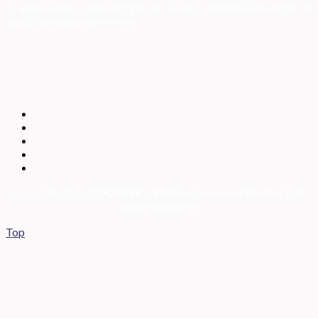
їх власникам. Адміністрація сайту відповідальності за
зміст матеріалу не несе.
Copyright 2026 ©
DOSSIER — Political persons of Ukrain
e
| Всі
права захищені
Top