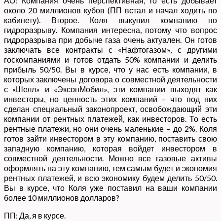
АО: Компания очень перспективная, то есть добывает
около 20 миллионов кубов (ПП встал и начал ходить по
кабинету). Второе. Коля выкупил компанию по
гидроразрыву. Компания интересна, потому что вопрос
гидроразрыва при добыче газа очень актуален. Он готов
заключать все контракты с «Нафтогазом», с другими
госкомпаниями и готов отдать 50% компании и делить
прибыль 50/50. Вы в курсе, что у нас есть компании, в
которых заключены договора о совместной деятельности
с «Шелл» и «ЭксонМобил», эти компании выходят как
инвесторы, но ценность этих компаний – что под них
сделан специальный законопроект, освобождающий эти
компании от рентных платежей, как инвесторов. То есть
рентные платежи, но они очень маленькие – до 2%. Коля
готов зайти инвестором в эту компанию, поставить свою
западную компанию, которая войдет инвестором в
совместной деятельности. Можно все газовые активы
оформлять на эту компанию, тем самым будет и экономия
рентных платежей, и всю экономику будем делить 50/50.
Вы в курсе, что Коля уже поставил на ваши компании
более 10 миллионов долларов?
ПП: Да, я в курсе.