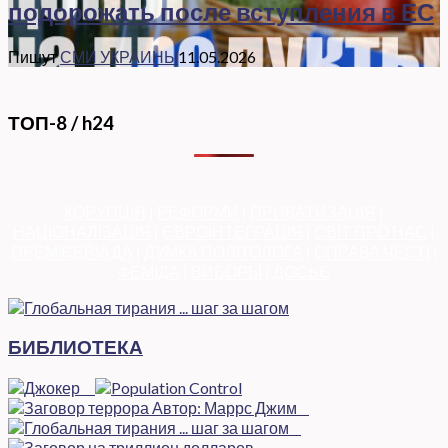
подорожать после вступления в ЕС
Пишут
СМИ УКРАИНЫ
11.05.2026
ТОП-8 / h24
КОРУПЦІЯ
|
РЕФОРМИ
|
ПРИВАТИЗАЦІЯ
|
НАЦІОНАЛІЗАЦІЯ
|
ЄВРОІНТЕГРАЦІЯ
|
СВІТ ПРО НАС
|
ПРЕМ’ЄЕРІАДА
|
ДУМКА ПОЛІТОЛОГА
|
СПРАВА ЧЕСТІ
|
ФЕМІДА
|
ВИБОРЫ
|
ДОСЬЄ
БИБЛИОТЕКА