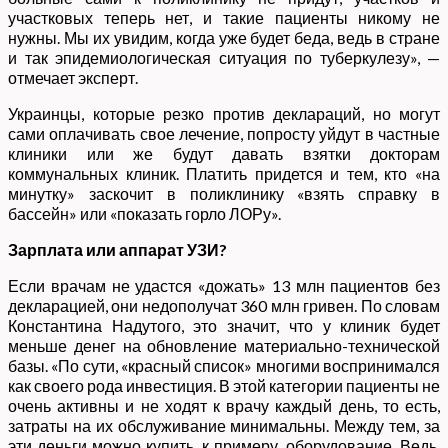
участковых теперь нет, и такие пациенты никому не
нужны. Мы их увидим, когда уже будет беда, ведь в стране
и так эпидемиологическая ситуация по туберкулезу», —
отмечает эксперт.
Украинцы, которые резко против деклараций, но могут
сами оплачивать свое лечение, попросту уйдут в частные
клиники или же будут давать взятки докторам
коммунальных клиник. Платить придется и тем, кто «на
минутку» заскочит в поликлинику «взять справку в
бассейн» или «показать горло ЛОРу».
Зарплата или аппарат УЗИ?
Если врачам не удастся «дожать» 13 млн пациентов без
декларацией, они недополучат 360 млн гривен. По словам
Константина Надутого, это значит, что у клиник будет
меньше денег на обновление материально-технической
базы. «По сути, «красный список» многими воспринимался
как своего рода инвестиция. В этой категории пациенты не
очень активны и не ходят к врачу каждый день, то есть,
затраты на их обслуживание минимальны. Между тем, за
эти деньги можно купить, к примеру, оборудование. Ведь,