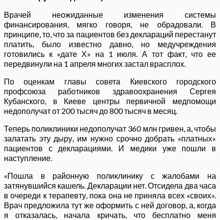
Врачей неожиданные изменения системы
финансирования, мягко говоря, не обрадовали. В
принципе, то, что за пациентов без деклараций перестанут
платить, было известно давно, но медучреждения
готовились к «дате Х» на 1 июля. А тот факт, что ее
передвинули на 1 апреля многих застал врасплох.
По оценкам главы совета Киевского городского
профсоюза работников здравоохранения Сергея
Кубанского, в Киеве центры первичной медпомощи
недополучат от 200 тысяч до 800 тысяч в месяц.
Теперь поликлиники недополучат 360 млн гривен, а, чтобы
залатать эту дыру, им нужно срочно добрать «платных»
пациентов с декларациями. И медики уже пошли в
наступление.
«Пошла в районную поликлинику с жалобами на
затянувшийся кашель. Декларации нет. Отсидела два часа
в очереди к терапевту, пока она не приняла всех «своих».
Врач предложила тут же оформить с ней договор, а, когда
я отказалась, начала кричать, что бесплатно меня