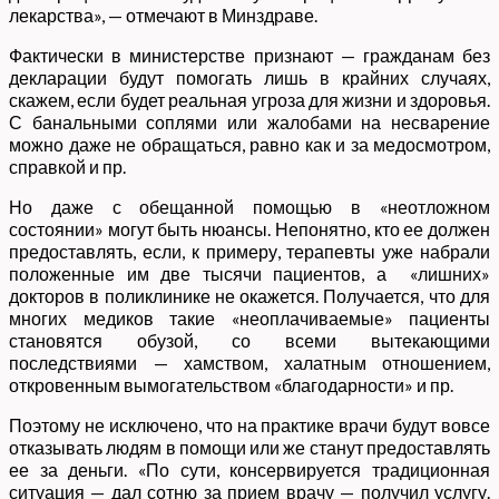
лекарства», — отмечают в Минздраве.
Фактически в министерстве признают — гражданам без
декларации будут помогать лишь в крайних случаях,
скажем, если будет реальная угроза для жизни и здоровья.
С банальными соплями или жалобами на несварение
можно даже не обращаться, равно как и за медосмотром,
справкой и пр.
Но даже с обещанной помощью в «неотложном
состоянии» могут быть нюансы. Непонятно, кто ее должен
предоставлять, если, к примеру, терапевты уже набрали
положенные им две тысячи пациентов, а «лишних»
докторов в поликлинике не окажется. Получается, что для
многих медиков такие «неоплачиваемые» пациенты
становятся обузой, со всеми вытекающими
последствиями — хамством, халатным отношением,
откровенным вымогательством «благодарности» и пр.
Поэтому не исключено, что на практике врачи будут вовсе
отказывать людям в помощи или же станут предоставлять
ее за деньги. «По сути, консервируется традиционная
ситуация — дал сотню за прием врачу — получил услугу.