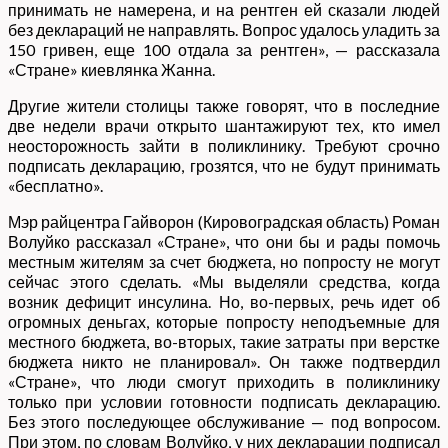
принимать не намерена, и на рентген ей сказали людей
без деклараций не направлять. Вопрос удалось уладить за
150 гривен, еще 100 отдала за рентген», — рассказала
«Стране» киевлянка Жанна.
Другие жители столицы также говорят, что в последние
две недели врачи открыто шантажируют тех, кто имел
неосторожность зайти в поликлинику. Требуют срочно
подписать декларацию, грозятся, что не будут принимать
«бесплатно».
Мэр райцентра Гайворон (Кировоградская область) Роман
Волуйко рассказал «Стране», что они бы и рады помочь
местным жителям за счет бюджета, но попросту не могут
сейчас этого сделать. «Мы выделяли средства, когда
возник дефицит инсулина. Но, во-первых, речь идет об
огромных деньгах, которые попросту неподъемные для
местного бюджета, во-вторых, такие затраты при верстке
бюджета никто не планировал». Он также подтвердил
«Стране», что люди смогут приходить в поликлинику
только при условии готовности подписать декларацию.
Без этого последующее обслуживание — под вопросом.
При этом, по словам Волуйко, у них декларации подписал