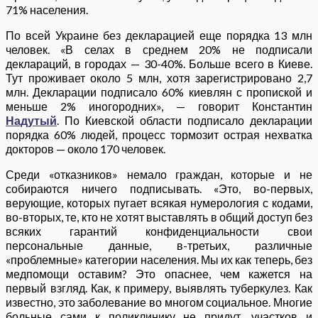
71% населения.
По всей Украине без декларацией еще порядка 13 млн
человек. «В селах в среднем 20% не подписали
деклараций, в городах — 30-40%. Больше всего в Киеве.
Тут проживает около 5 млн, хотя зарегистрировано 2,7
млн. Декларации подписало 60% киевлян с пропиской и
меньше 2% иногородних», — говорит Константин
Надутый
. По Киевской области подписало декларации
порядка 60% людей, процесс тормозит острая нехватка
докторов — около 170 человек.
Среди «отказников» немало граждан, которые и не
собираются ничего подписывать. «Это, во-первых,
верующие, которых пугает всякая нумерология с кодами,
во-вторых, те, кто не хотят выставлять в общий доступ без
всяких гарантий конфиденциальности свои
персональные данные, в-третьих, различные
«проблемные» категории населения. Мы их как теперь, без
медпомощи оставим? Это опаснее, чем кажется на
первый взгляд. Как, к примеру, выявлять туберкулез. Как
известно, это заболевание во многом социальное. Многие
больные сами к поликлинику не придут, участков и