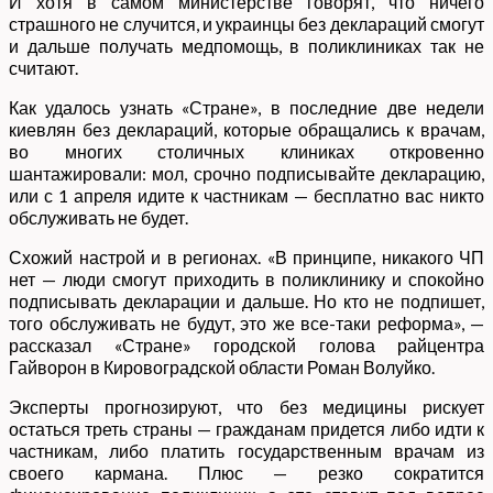
И хотя в самом министерстве говорят, что ничего
страшного не случится, и украинцы без деклараций смогут
и дальше получать медпомощь, в поликлиниках так не
считают.
Как удалось узнать «Стране», в последние две недели
киевлян без деклараций, которые обращались к врачам,
во многих столичных клиниках откровенно
шантажировали: мол, срочно подписывайте декларацию,
или с 1 апреля идите к частникам — бесплатно вас никто
обслуживать не будет.
Схожий настрой и в регионах. «В принципе, никакого ЧП
нет — люди смогут приходить в поликлинику и спокойно
подписывать декларации и дальше. Но кто не подпишет,
того обслуживать не будут, это же все-таки реформа», —
рассказал «Стране» городской голова райцентра
Гайворон в Кировоградской области Роман Волуйко.
Эксперты прогнозируют, что без медицины рискует
остаться треть страны — гражданам придется либо идти к
частникам, либо платить государственным врачам из
своего кармана. Плюс — резко сократится