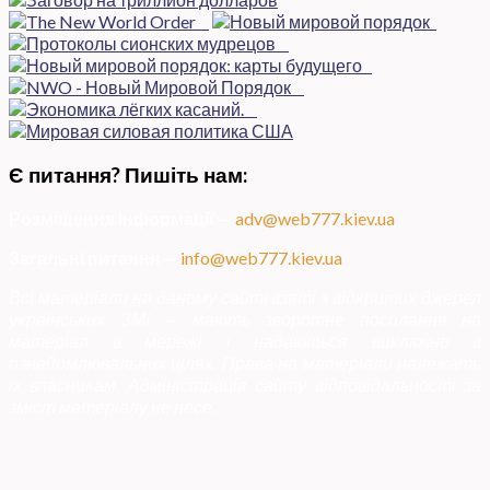
Є питання? Пишіть нам:
Розміщення інформації
—
adv@web777.kiev.ua
Загальні питання
—
info@web777.kiev.ua
Всі матеріали на даному сайті взяті з відкритих джерел
українських ЗМІ — мають зворотне посилання на
матеріал в мережі і надаються виключно в
ознайомлювальних цілях. Права на матеріали належать
їх власникам. Адміністрація сайту відповідальності за
зміст матеріалу не несе.