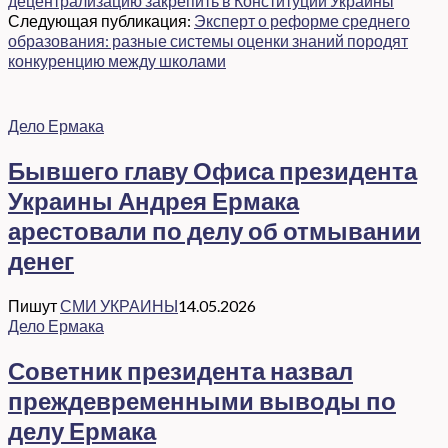
децентрализацию закрепить в Конституции Украины
Следующая публикация:
Эксперт о реформе среднего
образования: разные системы оценки знаний породят
конкуренцию между школами
Дело Ермака
Бывшего главу Офиса президента
Украины Андрея Ермака
арестовали по делу об отмывании
денег
Пишут
СМИ УКРАИНЫ
14.05.2026
Дело Ермака
Советник президента назвал
преждевременными выводы по
делу Ермака