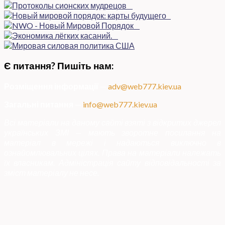
Є питання? Пишіть нам:
Розміщення інформації
—
adv@web777.kiev.ua
Загальні питання
—
info@web777.kiev.ua
Всі матеріали на даному сайті взяті з відкритих джерел
українських ЗМІ — мають зворотне посилання на
матеріал в мережі і надаються виключно в
ознайомлювальних цілях. Права на матеріали належать
їх власникам. Адміністрація сайту відповідальності за
зміст матеріалу не несе.