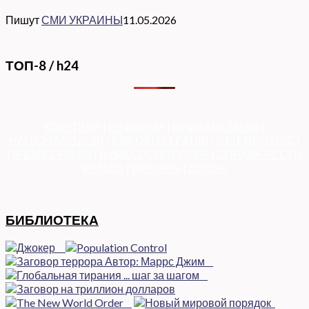
Пишут
СМИ УКРАИНЫ
11.05.2026
ТОП-8 / h24
КОРУПЦІЯ
|
РЕФОРМИ
|
ПРИВАТИЗАЦІЯ
|
НАЦІОНАЛІЗАЦІЯ
|
ЄВРОІНТЕГРАЦІЯ
|
СВІТ ПРО НАС
|
ПРЕМ’ЄЕРІАДА
|
ДУМКА ПОЛІТОЛОГА
|
СПРАВА ЧЕСТІ
|
ФЕМІДА
|
ВИБОРЫ
|
ДОСЬЄ
БИБЛИОТЕКА