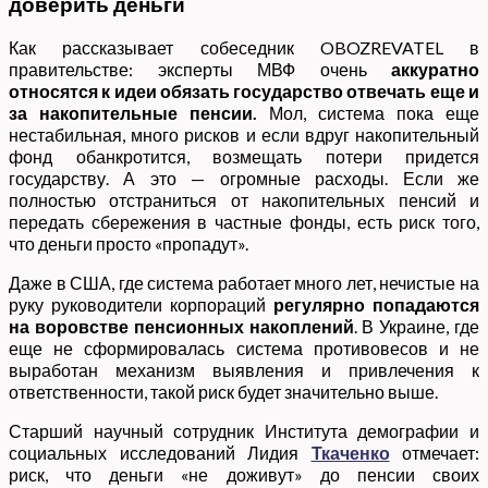
доверить деньги
Как рассказывает собеседник OBOZREVATEL в
правительстве: эксперты МВФ очень
аккуратно
относятся к идеи обязать государство отвечать еще и
за накопительные пенсии.
Мол, система пока еще
нестабильная, много рисков и если вдруг накопительный
фонд обанкротится, возмещать потери придется
государству. А это — огромные расходы. Если же
полностью отстраниться от накопительных пенсий и
передать сбережения в частные фонды, есть риск того,
что деньги просто «пропадут».
Даже в США, где система работает много лет, нечистые на
руку руководители корпораций
регулярно попадаются
на воровстве пенсионных накоплений
. В Украине, где
еще не сформировалась система противовесов и не
выработан механизм выявления и привлечения к
ответственности, такой риск будет значительно выше.
Старший научный сотрудник Института демографии и
социальных исследований Лидия
Ткаченко
отмечает:
риск, что деньги «не доживут» до пенсии своих