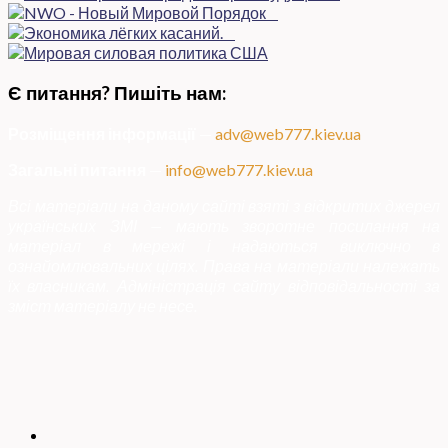
Є питання? Пишіть нам:
Розміщення інформації
—
adv@web777.kiev.ua
Загальні питання
—
info@web777.kiev.ua
Всі матеріали на даному сайті взяті з відкритих джерел
українських ЗМІ — мають зворотне посилання на
матеріал в мережі і надаються виключно в
ознайомлювальних цілях. Права на матеріали належать
їх власникам. Адміністрація сайту відповідальності за
зміст матеріалу не несе.