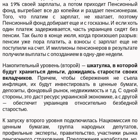
на 19% своей зарплаты, а потом приходит Пенсионный
фонд, выгребает все до копейки и раздает пенсионерам.
Того, что платим с зарплат, не хватает, поэтому
Пенсионный фонд добирает еще и с госказны. И если хоть
один платеж задерживается, часть украинцев сидят без
пенсии. Так было в конце июля, когда произошел разрыв:
пенсии уже пора платить, а взносы с зарплат еще не
поступили на счет. И миллионы пенсионеров в результате
получили выплаты с опозданием в одну-две недели.
Накопительный уровень (второй) —
шкатулка, в которой
будут храниться деньги, дожидаясь старости своих
вкладчиков
. Причем, чтобы сбережения не съела
инфляция, их будут инвестировать в ценные бумаги,
депозиты, фондовый рынок, недвижимость и т.д. С одной
стороны, это даст ресурс украинской экономике, а с другой
— обеспечит украинцев относительно безбедной
старостью.
К запуску второго уровня подключилась Нацкомиссия по
ценным бумагам, группа народных депутатов,
профильные эксперты, правительство, участники рынка
пенсионного страхования. Предложения наработали, но,