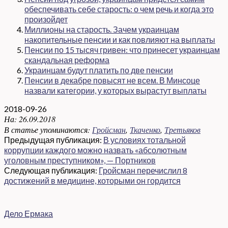
обеспечивать себе старость: о чем речь и когда это
произойдет
Миллионы на старость. Зачем украинцам
накопительные пенсии и как повлияют на выплаты
Пенсии по 15 тысяч гривен: что принесет украинцам
скандальная реформа
Украинцам будут платить по две пенсии
Пенсии в декабре повысят не всем. В Минсоце
назвали категории, у которых вырастут выплаты
2018-09-26
На:
26.09.2018
В статье упоминаются:
Гройсман
,
Ткаченко
,
Третьяков
Предыдущая публикация:
В условиях тотальной
коррупции каждого можно назвать «абсолютным
уголовным преступником», — Портников
Следующая публикация:
Гройсман перечислил 8
достижений в медицине, которыми он гордится
Дело Ермака