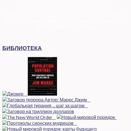
КОРУПЦІЯ
|
РЕФОРМИ
|
ПРИВАТИЗАЦІЯ
|
НАЦІОНАЛІЗАЦІЯ
|
ЄВРОІНТЕГРАЦІЯ
|
СВІТ ПРО НАС
|
ПРЕМ’ЄЕРІАДА
|
ДУМКА ПОЛІТОЛОГА
|
СПРАВА ЧЕСТІ
|
ФЕМІДА
|
ВИБОРЫ
|
ДОСЬЄ
БИБЛИОТЕКА