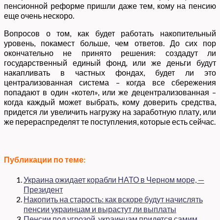
пенсионной реформе пришли даже тем, кому на пенсию
еще очень нескоро.
Вопросов о том, как будет работать накопительный
уровень, покамест больше, чем ответов. До сих пор
окончательно не принято решения: создадут ли
государственный единый фонд, или же деньги будут
накапливать в частных фондах, будет ли это
централизованная система – когда все сбережения
попадают в один «котел», или же децентрализованная –
когда каждый может выбрать, кому доверить средства,
придется ли увеличить нагрузку на заработную плату, или
же перераспределят те поступления, которые есть сейчас.
Публикации по теме:
Украина ожидает корабли НАТО в Черном море, —
Президент
Накопить на старость: как вскоре будут начислять
пенсии украинцам и вырастут ли выплаты
Пенсии под угрозой, украинцам придется самим