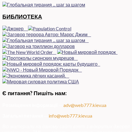
БИБЛИОТЕКА
Є питання? Пишіть нам:
Розміщення інформації
—
adv@web777.kiev.ua
Загальні питання
—
info@web777.kiev.ua
Всі матеріали на даному сайті взяті з відкритих джерел