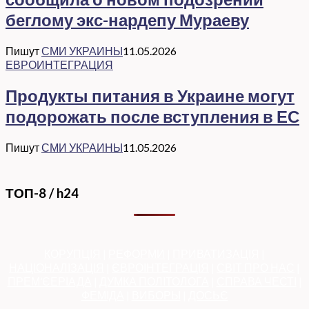
беглому экс-нардепу Мураеву
Пишут
СМИ УКРАИНЫ
11.05.2026
ЕВРОИНТЕГРАЦИЯ
Продукты питания в Украине могут
подорожать после вступления в ЕС
Пишут
СМИ УКРАИНЫ
11.05.2026
ТОП-8 / h24
КОРУПЦІЯ
|
РЕФОРМИ
|
ПРИВАТИЗАЦІЯ
|
НАЦІОНАЛІЗАЦІЯ
|
ЄВРОІНТЕГРАЦІЯ
|
СВІТ ПРО НАС
|
ПРЕМ’ЄЕРІАДА
|
ДУМКА ПОЛІТОЛОГА
|
СПРАВА ЧЕСТІ
|
ФЕМІДА
|
ВИБОРЫ
|
ДОСЬЄ