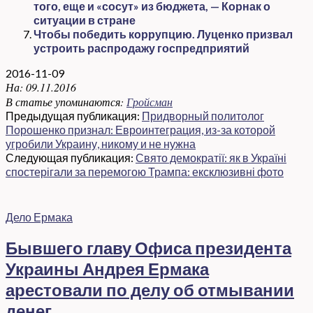
того, еще и «сосут» из бюджета, — Корнак о
ситуации в стране
Чтобы победить коррупцию. Луценко призвал
устроить распродажу госпредприятий
2016-11-09
На:
09.11.2016
В статье упоминаются:
Гройсман
Предыдущая публикация:
Придворный политолог
Порошенко признал: Евроинтеграция, из-за которой
угробили Украину, никому и не нужна
Следующая публикация:
Свято демократії: як в Україні
спостерігали за перемогою Трампа: ексклюзивні фото
Дело Ермака
Бывшего главу Офиса президента
Украины Андрея Ермака
арестовали по делу об отмывании
денег