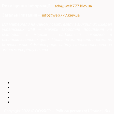
Розміщення інформації
—
adv@web777.kiev.ua
Загальні питання
—
info@web777.kiev.ua
Всі матеріали на даному сайті взяті з відкритих джерел
українських ЗМІ — мають зворотне посилання на
матеріал в мережі і надаються виключно в
ознайомлювальних цілях. Права на матеріали належать
їх власникам. Адміністрація сайту відповідальності за
зміст матеріалу не несе.
Copyright 2026 ©
DOSSIER — Political persons of Ukrain
e
| Всі