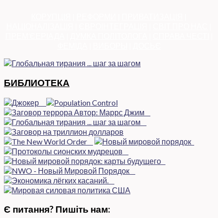
КОРУПЦІЯ
|
РЕФОРМИ
|
ПРИВАТИЗАЦІЯ
|
НАЦІОНАЛІЗАЦІЯ
|
ЄВРОІНТЕГРАЦІЯ
|
СВІТ ПРО НАС
|
ПРЕМ’ЄЕРІАДА
|
ДУМКА ПОЛІТОЛОГА
|
СПРАВА ЧЕСТІ
|
ФЕМІДА
|
ВИБОРЫ
|
ДОСЬЄ
БИБЛИОТЕКА
Є питання? Пишіть нам: