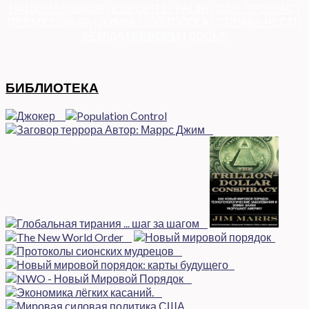
НАЦІОНАЛІЗАЦІЯ
|
ЄВРОІНТЕГРАЦІЯ
|
СВІТ ПРО НАС
|
ПРЕМ’ЄЕРІАДА
|
ДУМКА ПОЛІТОЛОГА
|
СПРАВА ЧЕСТІ
|
ФЕМІДА
|
ВИБОРЫ
|
ДОСЬЄ
БИБЛИОТЕКА