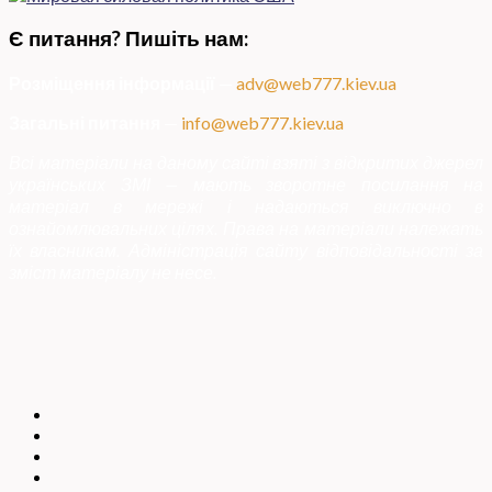
Є питання? Пишіть нам:
Розміщення інформації
—
adv@web777.kiev.ua
Загальні питання
—
info@web777.kiev.ua
Всі матеріали на даному сайті взяті з відкритих джерел
українських ЗМІ — мають зворотне посилання на
матеріал в мережі і надаються виключно в
ознайомлювальних цілях. Права на матеріали належать
їх власникам. Адміністрація сайту відповідальності за
зміст матеріалу не несе.