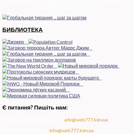
ПРЕМ’ЄЕРІАДА
|
ДУМКА ПОЛІТОЛОГА
|
СПРАВА ЧЕСТІ
|
ФЕМІДА
|
ВИБОРЫ
|
ДОСЬЄ
БИБЛИОТЕКА
Є питання? Пишіть нам:
Розміщення інформації
—
adv@web777.kiev.ua
Загальні питання
—
info@web777.kiev.ua