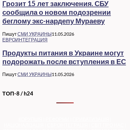
Грозит 15 лет заключения. СБУ
сообщила о новом подозрении
беглому экс-нардепу Мураеву
Пишут
СМИ УКРАИНЫ
11.05.2026
ЕВРОИНТЕГРАЦИЯ
Продукты питания в Украине могут
подорожать после вступления в ЕС
Пишут
СМИ УКРАИНЫ
11.05.2026
ТОП-8 / h24
КОРУПЦІЯ
|
РЕФОРМИ
|
ПРИВАТИЗАЦІЯ
|
НАЦІОНАЛІЗАЦІЯ
|
ЄВРОІНТЕГРАЦІЯ
|
СВІТ ПРО НАС
|